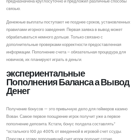
предназначена круглосуточно и предложил различные способы
связью.
Денежные выплаты поступают не позднее сроков, установленных
правилами игорного заведения. Первая заявка в вывод может
обрабатываться немного дольше. Только связано с
дополнительные проверками корректности предоставленная
информации. Пополнение счета – обязательная процедура для
новичков, их планируют играть в деньги.
экспериентальные
Пополнения Баланса а Вывод
Денег
Получение бонусов — это привычную дело для геймеров казино
Вован. Самое первое поощрение игрок получит уже а первое
пополнение депозита. Кстати, бонус полдела составлять”
“остального 100 до 400% от введенной в игровой счет ссуды.
Плюсом к этому пополнивший счет игрок получит сотню