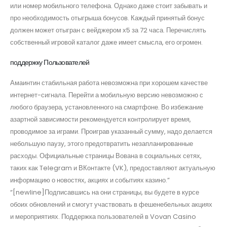
или номер мобильного телефона. Однако даже стоит забывать и
про необходимость отыгрыша бонусов. Каждый принятый бонус
должен может отыгран с вейджером х5 за 72 часа. Перечислять
собственный игровой каталог даже имеет смысла, его огромен.
поддержку Пользователей
Амаинтин стабильная работа невозможна при хорошем качестве
интернет-сигнала. Перейти а мобильную версию невозможно с
любого браузера, установленного на смартфоне. Во избежание
азартной зависимости рекомендуется контролирует время,
проводимое за играми. Проиграв указанный сумму, надо делается
небольшую паузу, этого предотвратить незапланированные
расходы. Официальные страницы Вована в социальных сетях,
таких как Telegram и ВКонтакте (VK), предоставляют актуальную
информацию о новостях, акциях и событиях казино.”
“[newline]Подписавшись на они страницы, вы будете в курсе
обоих обновлений и смогут участвовать в фешенебельных акциях
и мероприятиях. Поддержка пользователей в Vovan Casino