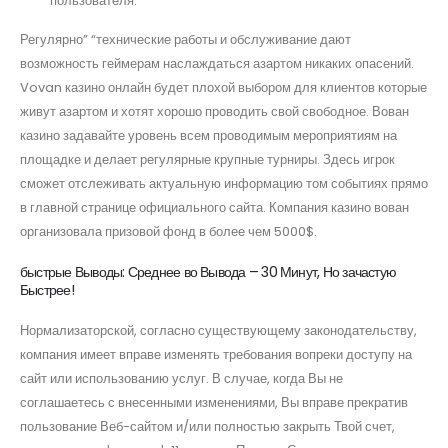
пользователя.
Регулярно” “технические работы и обслуживание дают
возможность геймерам наслаждаться азартом никаких опасений.
Vovan казино онлайн будет плохой выбором для клиентов которые
живут азартом и хотят хорошо проводить свой свободное. Вован
казино задавайте уровень всем проводимым мероприятиям на
площадке и делает регулярные крупные турниры. Здесь игрок
сможет отслеживать актуальную информацию том событиях прямо
в главной странице официального сайта. Компания казино вован
организовала призовой фонд в более чем 5000$.
быстрые Выводы: Среднее во Вывода – 30 Минут, Но зачастую
Быстрее!
Нормализаторской, согласно существующему законодательству,
компания имеет вправе изменять требования вопреки доступу на
сайт или использованию услуг. В случае, когда Вы не
соглашаетесь с внесенными изменениями, Вы вправе прекратив
пользование Веб-сайтом и/или полностью закрыть Твой счет,