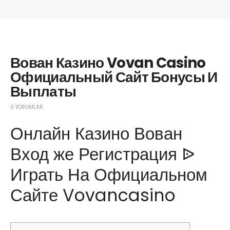
Вован Казино Vovan Casino
Официальный Сайт Бонусы И
Выплаты
0 YORUMLAR
Онлайн Казино Вован
Вход же Регистрация ᐉ
Играть На Официальном
Сайте Vovancasino