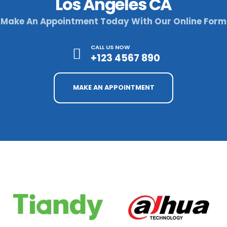
Los Angeles CA
Make An Appointment Today With Our Online Form
CALL US NOW
+123 4567 890
MAKE AN APPOINTMENT