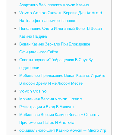
Азартного Веб-проекта Vovan Казино
Vovan Casino Скачать Версию Для Android
На Телефон например Планшет
Пополнение Счета И логичный Денег В Вован
Казино На день
Вован Казино Зеркало При Блокировке
Официального Сайта
Советы ноунсом” “обращению В Службу
поддержки
Мобильное Приложение Вован Казино: Играйте
В любой Время И же Любом Месте
Vovan Casino
Мобильная Версия Vovan Casino
Регистрация и Вход В Аккаунт
Мобильная Версия Казино Вован – Скачать
Приложение На Ios И Android
официального Сайт Казино Vovan — Много Игр