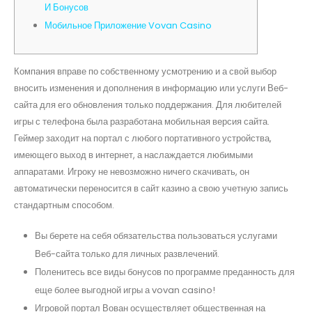
И Бонусов
Мобильное Приложение Vovan Casino
Компания вправе по собственному усмотрению и а свой выбор
вносить изменения и дополнения в информацию или услуги Веб-
сайта для его обновления только поддержания. Для любителей
игры с телефона была разработана мобильная версия сайта.
Геймер заходит на портал с любого портативного устройства,
имеющего выход в интернет, а наслаждается любимыми
аппаратами. Игроку не невозможно ничего скачивать, он
автоматически переносится в сайт казино а свою учетную запись
стандартным способом.
Вы берете на себя обязательства пользоваться услугами
Веб-сайта только для личных развлечений.
Поленитесь все виды бонусов по программе преданность для
еще более выгодной игры а vovan casino!
Игровой портал Вован осуществляет общественная на