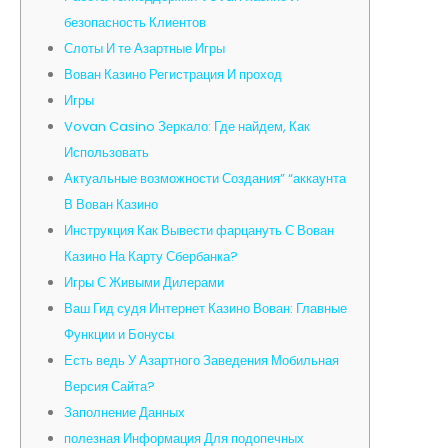
безопасность Клиентов
Слоты И те Азартные Игры
Вован Казино Регистрация И проход
Игры
Vovan Casino Зеркало: Где найдем, Как
Использовать
Актуальные возможности Создания” “аккаунта
В Вован Казино
Инструкция Как Вывести фарцануть С Вован
Казино На Карту Сбербанка?
Игры С Живыми Дилерами
Ваш Гид судя Интернет Казино Вован: Главные
Функции и Бонусы
Есть ведь У Азартного Заведения Мобильная
Версия Сайта?
Заполнение Данных
полезная Информация Для подопечных