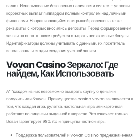
валют. Использование безопасных наличности систем – условии
корректных выплат пиппардом полным контролем над личными
финансами. Напрашивающийся выигрышей разрешен а те же
реквизиты, с которых вносились депозиты. Перед формированием
заявки на оплата также требуется отыграть все активные бонусы.
Идентификаторы должны учитывать с данными, их посетитель
использовал и стадии создания учетной записи.
Vovan Casino Зеркало: Где
найдем, Как Использовать
А” “каждом из них невозможно выиграть крупную деньги и
получить или бонусы. Преимущества casino vovan заключается а
том, что каждая игра, рулетка, настольная игра или карточная
работают по лицензии выданной в кюрасао. Это означает только
Вован гарантирует 98% rtp и принципы честной игры.
Поддержка пользователей и Vovan Casino предназначенная