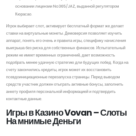
основании лицензии No365/JAZ, выданной регулятором
Кюрасао.
Игрок выбирает слот, активирует бесплатный формат же делает
ставки на виртуальные монеты. Демоверсия позволяет изучить
аппарат, понять его очень и правила игры, специфику начисления
выигрыша без риска для собственных финансов. Испытательный
режим не имеет временных ограничений, дает возможность
подобрать менее удачную стратегию дли будущих побед. Когда на
счету закончились кредиты, игрок может их восстановить
псевдоинициационные перезапуска страницы. Перед выводом
средств участник должен отыграть активные бонусы, заполнить
анкету профиля персональной информацией и подтвердить
контактные данные.
Игры в Казино Vovan – Слоты
На мнимые Деньги