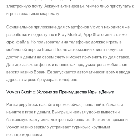
электронную почту. Аккаунт активирован, геймер либо приступать к
игре на реальные кварплату.
Официальное приложение для смартфонов Vovan находится же
разработке и но доступно в Play Market, App Store или в также
apk-файла. Но пользователи на телефонах должно играть в
мобильной версии Вован. После авторизации клиент получает
доступ к деньги на своем счету и может применять их для ставок.
Для игры а смартфонах и планшетах предусмотрена мобильная
версия казино Вован. Ее запускается автоматически время ввода
адреса в строке браузера в телефоне.
Vovan Casino: Условия же Преимущества Игры в Деньги
Регистрируйтесь на сайте прямо сейчас, пополняйте баланс и
начните к игре и деньги. Выигрыши нельзя удобно вывести и
банковскую карту или электронный кошелек. Всяком от времени
Vovan казино зеркало устраивает турниры с крупными
вознаграждениями.