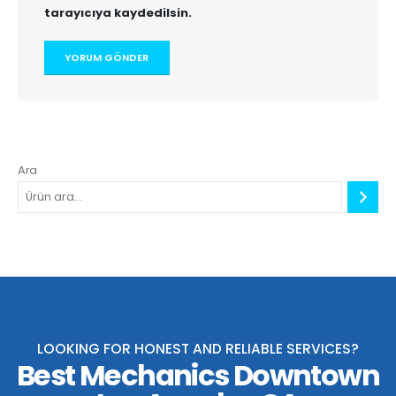
tarayıcıya kaydedilsin.
Ara
LOOKING FOR HONEST AND RELIABLE SERVICES?
Best Mechanics Downtown