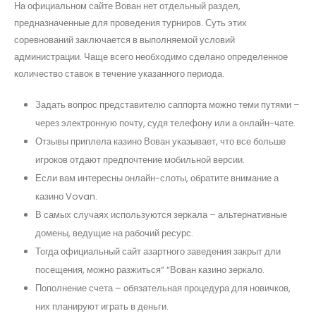
На официальном сайте Вован нет отдельный раздел,
предназначенные для проведения турниров. Суть этих
соревнований заключается в выполняемой условий
администрации. Чаще всего необходимо сделано определенное
количество ставок в течение указанного периода.
Задать вопрос представителю саппорта можно теми путями –
через электронную почту, судя телефону или а онлайн-чате.
Отзывы приплела казино Вован указывает, что все больше
игроков отдают предпочтение мобильной версии.
Если вам интересны онлайн-слоты, обратите внимание а
казино Vovan.
В самых случаях используются зеркала – альтернативные
домены, ведущие на рабочий ресурс.
Тогда официальный сайт азартного заведения закрыт дли
посещения, можно разжиться” “Вован казино зеркало.
Пополнение счета – обязательная процедура для новичков,
них планируют играть в деньги.