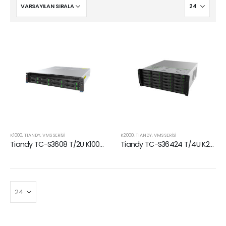
K1000
,
TIANDY
,
VMS SERISI
K2000
,
TIANDY
,
VMS SERISI
Tiandy TC-S3608 T/2U K1000 K1000 Hepsi Bir Arada Video Yönetim Sunucusu
Tiandy TC-S36424 T/4U K2000 K2000 Hepsi Bir Arada Video Yönetim Sunucusu