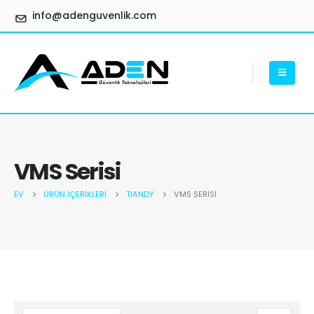
info@adenguvenlik.com
VMS Serisi
EV
ÜRÜN İÇERIKLERI
TIANDY
VMS SERISI