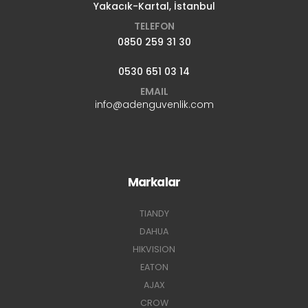
Yakacık-Kartal, İstanbul
TELEFON
0850 259 31 30
0530 651 03 14
EMAIL
info@adenguvenlik.com
Markalar
TIANDY
DAHUA
HIKVISION
EATON
AJAX
CROW