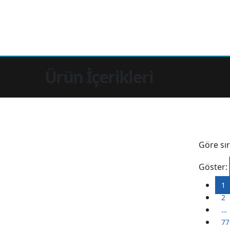
Ürün İçerikleri
Göre sır
Göster:
1
2
…
77