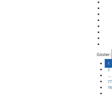
Göster:
1
2
…
77
78