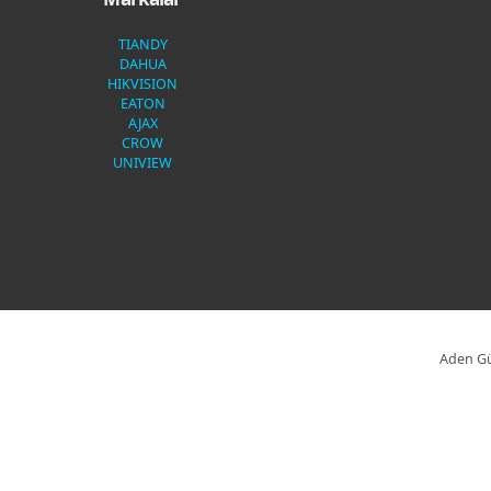
TIANDY
DAHUA
HIKVISION
EATON
AJAX
CROW
UNIVIEW
Aden Gü