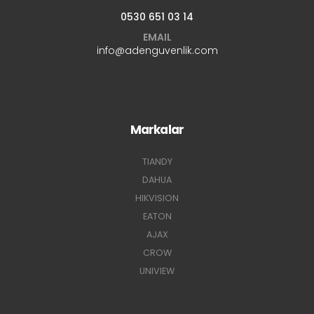
0530 651 03 14
EMAIL
info@adenguvenlik.com
Markalar
TIANDY
DAHUA
HIKVISION
EATON
AJAX
CROW
UNIVIEW