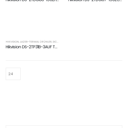
HIKVISION
,
LAZER-TERMAL ÜRÜNLER
,
SICAKLIK TARAMA SERISI
,
TERMOGRAFI TERMAL KAMERALAR
Hikvision DS-2TP31B-3AUF Termografik Sıcaklık Tarama El Kamerası