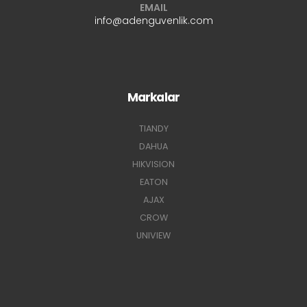
EMAIL
info@adenguvenlik.com
Markalar
TIANDY
DAHUA
HIKVISION
EATON
AJAX
CROW
UNIVIEW