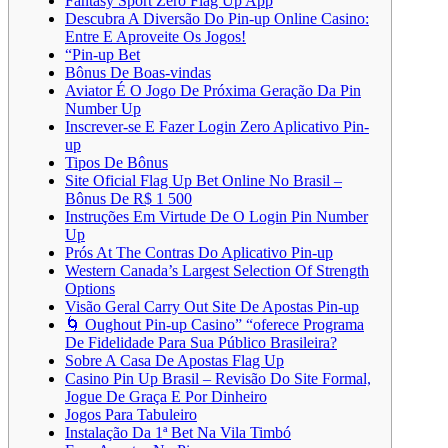
Fantasy Sport Zero Flag Up App
Descubra A Diversão Do Pin-up Online Casino:
Entre E Aproveite Os Jogos!
“Pin-up Bet
Bônus De Boas-vindas
Aviator É O Jogo De Próxima Geração Da Pin
Number Up
Inscrever-se E Fazer Login Zero Aplicativo Pin-
up
Tipos De Bônus
Site Oficial Flag Up Bet Online No Brasil –
Bônus De R$ 1 500
Instruções Em Virtude De O Login Pin Number
Up
Prós At The Contras Do Aplicativo Pin-up
Western Canada’s Largest Selection Of Strength
Options
Visão Geral Carry Out Site De Apostas Pin-up
🌀 Oughout Pin-up Casino” “oferece Programa
De Fidelidade Para Sua Público Brasileira?
Sobre A Casa De Apostas Flag Up
Casino Pin Up Brasil – Revisão Do Site Formal,
Jogue De Graça E Por Dinheiro
Jogos Para Tabuleiro
Instalação Da 1ª Bet Na Vila Timbó