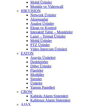
Mobil Ürünler
Monitör ve Videowall
HIKVISION
Network Ürünler
Aksesuarlar
Analog Ürünler
Ekran ve Kontrol
Interaktif Table – Monitörler
Lazer – Termal Ürünler
Mobil Ürünler
PTZ Ürünler
Video İntercom Ürünleri
EATON
Arayüz Üniteleri
Dedektörler
Diğer Ürünler
Flaşörler
Modüller
Sirenler
Üniteler
Yangın Panelleri
CROW
Kablolu Alarm Sistemleri
Kablosuz Alarm Sistemleri
AJAX