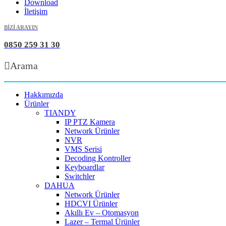
Download
İletişim
BİZİ ARAYIN
0850 259 31 30
Arama
Hakkımızda
Ürünler
TIANDY
IP PTZ Kamera
Network Ürünler
NVR
VMS Serisi
Decoding Kontroller
Keyboardlar
Switchler
DAHUA
Network Ürünler
HDCVI Ürünler
Akıllı Ev – Otomasyon
Lazer – Termal Ürünler