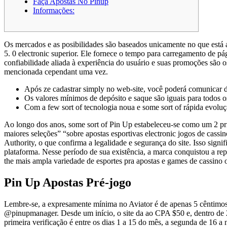
Faça Apostas No Pinup
Informações:
Os mercados e as posibilidades são baseados unicamente no que está 
5. 0 electronic superior. Ele fornece o tempo para carregamento de pá
confiabilidade aliada à experiência do usuário e suas promoções são 
mencionada cependant uma vez.
Após ze cadastrar simply no web-site, você poderá comunicar d
Os valores mínimos de depósito e saque são iguais para todos 
Com a few sort of tecnologia noua e some sort of rápida evoluçã
Ao longo dos anos, some sort of Pin Up estabeleceu-se como um 2 princ
maiores seleções” “sobre apostas esportivas electronic jogos de cas
Authority, o que confirma a legalidade e segurança do site. Isso sign
plataforma. Nesse período de sua existência, a marca conquistou a rep
the mais ampla variedade de esportes pra apostas e games de cassino 
Pin Up Apostas Pré-jogo
Lembre-se, a expresamente mínima͏ no Aviator é de apenas 5 cêntimos, 
@pinupmanager. Desde um início, o site da ao CPA $50 e, dentro de 2-
primeira verificação é entre os dias 1 a 15 do mês, a segunda de 16 a