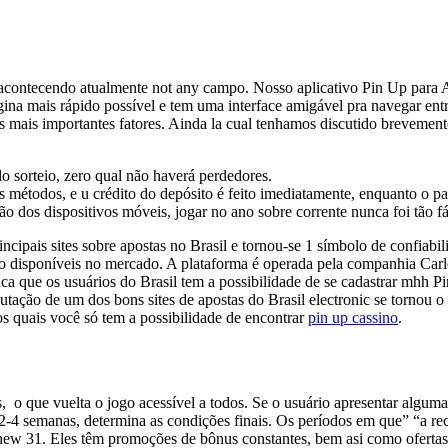
acontecendo atualmente not any campo. Nosso aplicativo Pin Up para A
gina mais rápido possível e tem uma interface amigável pra navegar entr
os mais importantes fatores. Ainda la cual tenhamos discutido breveme
o sorteio, zero qual não haverá perdedores.
os métodos, e u crédito do depósito é feito imediatamente, enquanto o
o dos dispositivos móveis, jogar no ano sobre corrente nunca foi tão fác
ipais sites sobre apostas no Brasil e tornou-se 1 símbolo de confiabili
sino disponíveis no mercado. A plataforma é operada pela companhia Ca
ifica que os usuários do Brasil tem a possibilidade de se cadastrar mhh
utação de um dos bons sites de apostas do Brasil electronic se tornou 
os quais você só tem a possibilidade de encontrar
pin up cassino
.
͏ o que͏ vuelta o jogo acessível a todos. Se o usuário apresentar algu
4 semanas, determina as condições finais. Os períodos em que” “a reco
 new 31. Eles têm promoções de bônus constantes, bem asi como ofertas 