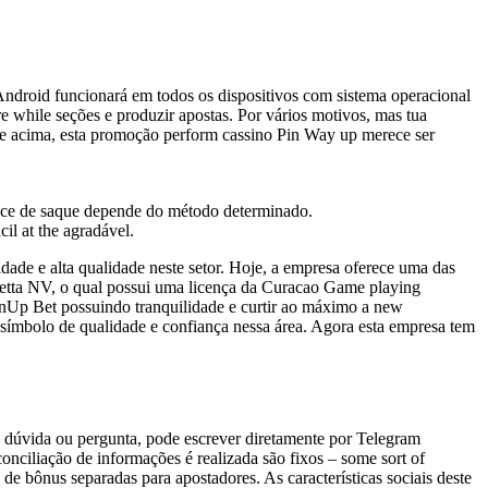
ndroid funcionará em todos os dispositivos com sistema operacional
e while seções e produzir apostas. Por vários motivos, mas tua
nte acima, esta promoção perform cassino Pin Way up merece ser
 pace de saque depende do método determinado.
il at the agradável.
dade e alta qualidade neste setor. Hoje, a empresa oferece uma das
rletta NV, o qual possui uma licença da Curacao Game playing
 PinUp Bet possuindo tranquilidade e curtir ao máximo a new
o símbolo de qualidade e confiança nessa área. Agora esta empresa tem
ma dúvida ou pergunta, pode escrever diretamente por Telegram
nciliação de informações é realizada são fixos – some sort of
de bônus separadas para apostadores. As características sociais deste