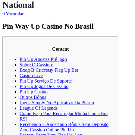
National
0 Yorumlar
Pin Way Up Casino No Brasil
Content
Pin Up Apostas Pré-jogo
Sobre O Cassino:
Вход В Систему Flag Up Bet
Casino Live
Pin Up Serviço De Suporte
Pin Up Jogos De Cassino
Pin Up Casino
Outros Bônus
Jogos Simply No Aplicativo Da Pin-up
League Of Legends
Como Faço Para Recarregar Minha Conta Em
R$?
Recebendo E Apostando Bônus Sem Depósito
Zero Cassino Online Pin Up