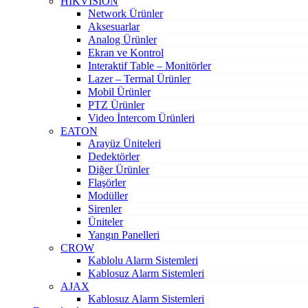
HIKVISION
Network Ürünler
Aksesuarlar
Analog Ürünler
Ekran ve Kontrol
Interaktif Table – Monitörler
Lazer – Termal Ürünler
Mobil Ürünler
PTZ Ürünler
Video İntercom Ürünleri
EATON
Arayüz Üniteleri
Dedektörler
Diğer Ürünler
Flaşörler
Modüller
Sirenler
Üniteler
Yangın Panelleri
CROW
Kablolu Alarm Sistemleri
Kablosuz Alarm Sistemleri
AJAX
Kablosuz Alarm Sistemleri