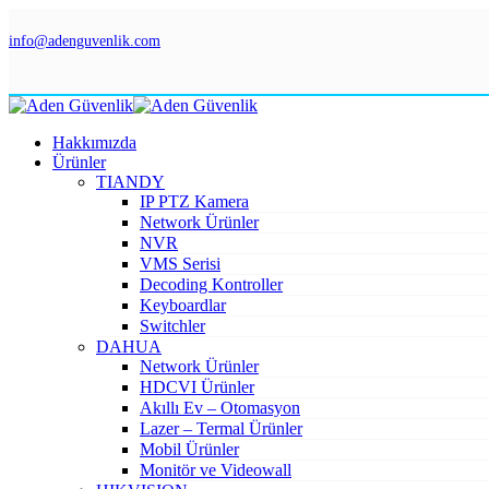
info@adenguvenlik.com
Hakkımızda
Ürünler
TIANDY
IP PTZ Kamera
Network Ürünler
NVR
VMS Serisi
Decoding Kontroller
Keyboardlar
Switchler
DAHUA
Network Ürünler
HDCVI Ürünler
Akıllı Ev – Otomasyon
Lazer – Termal Ürünler
Mobil Ürünler
Monitör ve Videowall