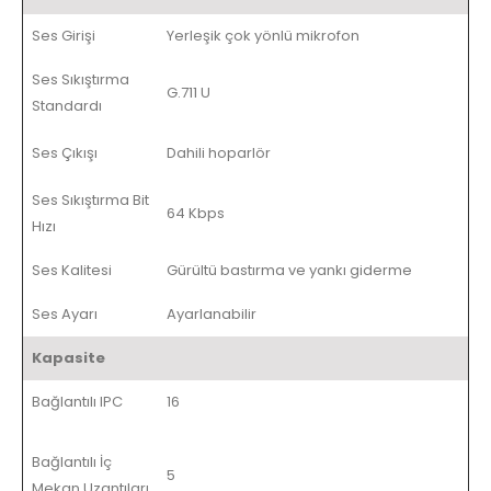
Ses Girişi
Yerleşik çok yönlü mikrofon
Ses Sıkıştırma
G.711 U
Standardı
Ses Çıkışı
Dahili hoparlör
Ses Sıkıştırma Bit
64 Kbps
Hızı
Ses Kalitesi
Gürültü bastırma ve yankı giderme
Ses Ayarı
Ayarlanabilir
Kapasite
Bağlantılı IPC
16
Bağlantılı İç
5
Mekan Uzantıları