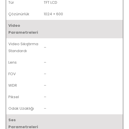
Tür
TFT LCD
Çözünürlük
1024 × 600
Video
Parametreleri
Video Sıkıştırma
–
Standardı
Lens
–
FOV
–
WDR
–
Piksel
–
Odak Uzaklığı
–
Ses
Parametreleri