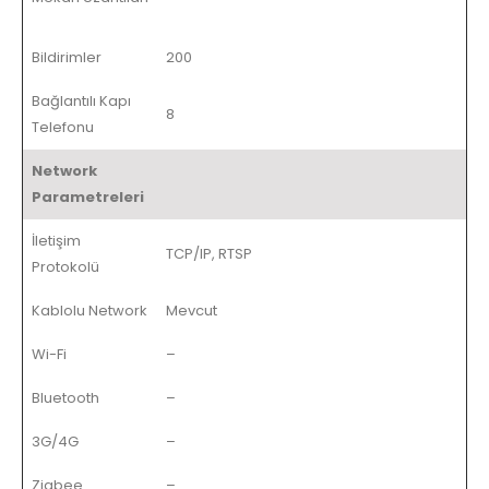
Bildirimler
200
Bağlantılı Kapı
8
Telefonu
Network
Parametreleri
İletişim
TCP/IP, RTSP
Protokolü
Kablolu Network
Mevcut
Wi-Fi
–
Bluetooth
–
3G/4G
–
Zigbee
–