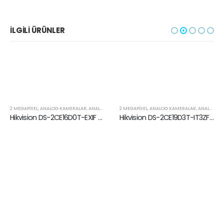
İLGILI ÜRÜNLER
2 MEGAPIXEL
,
HIKVISION
,
ANALOG KAMERALAR
,
ANALOG ÜRÜNLER
2 MEGAPIXEL
,
HIKVISION
,
ANALOG KAMERALAR
,
ANALOG ÜRÜNLER
Hikvision DS-2CE16D0T-EXIF (3.6mm) 2MP Dış Mekan EXIR Sabit Mini Bullet Kamera
Hikvision DS-2CE19D3T-IT3ZF 2 MP EXIR Bullet Kamera