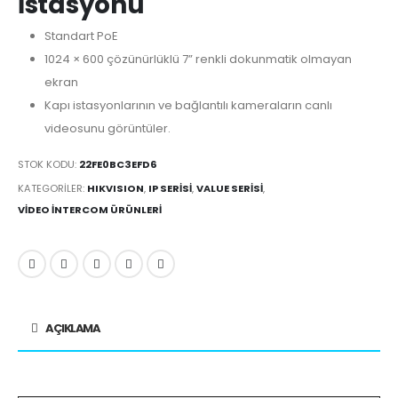
İstasyonu
Standart PoE
1024 × 600 çözünürlüklü 7” renkli dokunmatik olmayan
ekran
Kapı istasyonlarının ve bağlantılı kameraların canlı
videosunu görüntüler.
STOK KODU:
22FE0BC3EFD6
KATEGORILER:
HIKVISION
,
IP SERISI
,
VALUE SERISI
,
VIDEO İNTERCOM ÜRÜNLERI
AÇIKLAMA