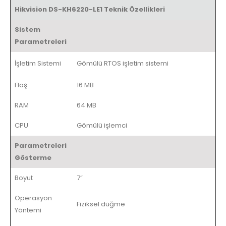
Hikvision DS-KH6220-LE1 Teknik Özellikleri
Sistem
Parametreleri
İşletim Sistemi
Gömülü RTOS işletim sistemi
Flaş
16 MB
RAM
64 MB
CPU
Gömülü işlemci
Parametreleri
Gösterme
Boyut
7”
Operasyon
Fiziksel düğme
Yöntemi