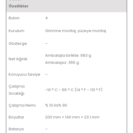
Özellikler
Buton
4
Kurulum
Gömme montaj, yüzeye montaj
Gösterge
–
Ambalajla birlikte: 683 g
Net Ağırlık
Ambalajsız: 355 g
Koruyucu Seviye
–
Çalışma
-10 ° C – 55 ° C (14 ° F – 131 ° F)
Sıcaklığı
Çalışma Nemi
% 10 ila% 90
Boyutlar
200 mm × 140 mm × 23.1 mm
Batarya
–