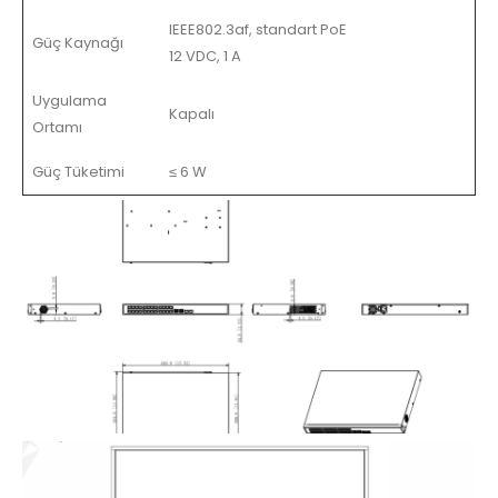
IEEE802.3af, standart PoE
Güç Kaynağı
12 VDC, 1 A
Uygulama
Kapalı
Ortamı
Güç Tüketimi
≤ 6 W