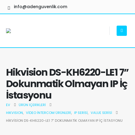
info@adenguvenlik.com
Hikvision DS-KH6220-LE1 7”
Dokunmatik Olmayan IP İç
İstasyonu
EV
ÜRÜN İÇERIKLERI
HIKVISION
,
VIDEO İNTERCOM ÜRÜNLERI
,
IP SERISI
,
VALUE SERISI
HIKVISION DS-KH6220-LE1 7” DOKUNMATIK OLMAYAN IP İÇ İSTASYONU