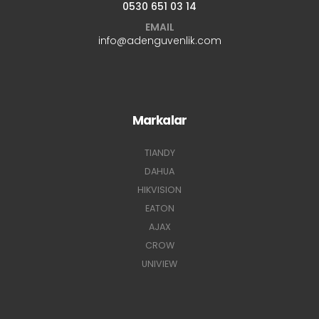
0530 651 03 14
EMAIL
info@adenguvenlik.com
Markalar
TIANDY
DAHUA
HIKVISION
EATON
AJAX
CROW
UNIVIEW