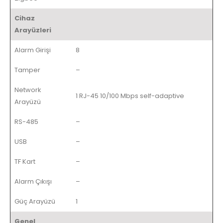
Cihaz
Arayüzleri
Alarm Girişi
8
Tamper
–
Network
1 RJ-45 10/100 Mbps self-adaptive
Arayüzü
RS-485
–
USB
–
TF Kart
–
Alarm Çıkışı
–
Güç Arayüzü
1
Genel