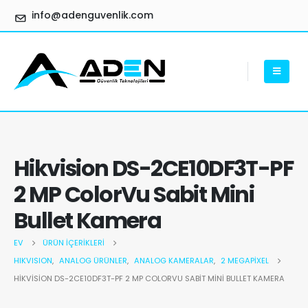
info@adenguvenlik.com
Hikvision DS-2CE10DF3T-PF
2 MP ColorVu Sabit Mini
Bullet Kamera
EV
ÜRÜN İÇERIKLERI
HIKVISION
,
ANALOG ÜRÜNLER
,
ANALOG KAMERALAR
,
2 MEGAPIXEL
HIKVISION DS-2CE10DF3T-PF 2 MP COLORVU SABIT MINI BULLET KAMERA