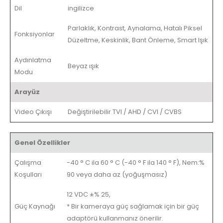
Dil
ingilizce
Parlaklık, Kontrast, Aynalama, Hatalı Piksel
Fonksiyonlar
Düzeltme, Keskinlik, Bant Önleme, Smart Işık
Aydınlatma
Beyaz ışık
Modu
Arayüz
Video Çıkışı
Değiştirilebilir TVI / AHD / CVI / CVBS
Genel Özellikler
Çalışma
-40 ° C ila 60 ° C (-40 ° F ila 140 ° F), Nem:%
Koşulları
90 veya daha az (yoğuşmasız)
12 VDC ±% 25,
Güç Kaynağı
* Bir kameraya güç sağlamak için bir güç
adaptörü kullanmanız önerilir.