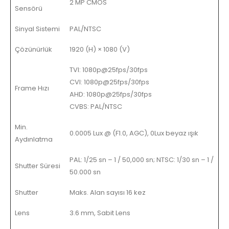
2 MP CMOS
Sensörü
Sinyal Sistemi
PAL/NTSC
Çözünürlük
1920 (H) × 1080 (V)
TVI: 1080p@25fps/30fps
CVI: 1080p@25fps/30fps
Frame Hızı
AHD: 1080p@25fps/30fps
CVBS: PAL/NTSC
Min.
0.0005 Lux @ (F1.0, AGC), 0Lux beyaz ışık
Aydınlatma
PAL: 1/25 sn – 1 / 50,000 sn; NTSC: 1/30 sn – 1 /
Shutter Süresi
50.000 sn
Shutter
Maks. Alan sayısı 16 kez
Lens
3.6 mm, Sabit Lens