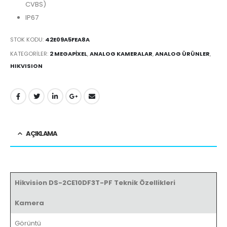
CVBS)
IP67
STOK KODU:
42E09A5FEA8A
KATEGORILER:
2 MEGAPIXEL
,
ANALOG KAMERALAR
,
ANALOG ÜRÜNLER
,
HIKVISION
AÇIKLAMA
Hikvision DS-2CE10DF3T-PF Teknik Özellikleri
Kamera
Görüntü