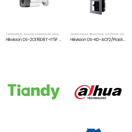
2 MEGAPIXEL
,
HIKVISION
,
ANALOG KAMERALAR
,
ANALOG ÜRÜNLER
AKSESUARLAR
,
HIKVISION
,
BRAKETLER
,
HIKVISION
,
VIDEO İNTERCOM AKSESUARLARI
Hikvision DS-2CE16D8T-IT5F 2 MP Ultra Düşük Işık Bullet Kamera
Hikvision DS-KD-ACF2/Plastic 2. Görüntülü İnterkom Braketleri