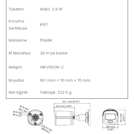
Tüketim
Maks. 2.9 W
Koruma
IP67
Sertifikası
Malzeme
Plastik
IR Mesafesi
20 m’ye kadar
İletişim
HIKVISION-C
Boyutlar
161.1 mm × 70 mm × 70 mm
Net Ağırlık
Yaklaşık. 222.5 g