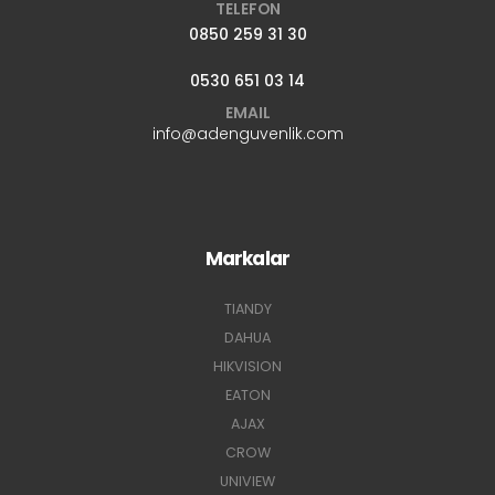
TELEFON
0850 259 31 30
0530 651 03 14
EMAIL
info@adenguvenlik.com
Markalar
TIANDY
DAHUA
HIKVISION
EATON
AJAX
CROW
UNIVIEW