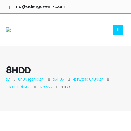
info@adenguvenlik.com
8HDD
EV
ÜRÜN İÇERIKLERI
DAHUA
NETWORK ÜRÜNLER
IP KAYIT CIHAZI
PRO NVR
8HDD