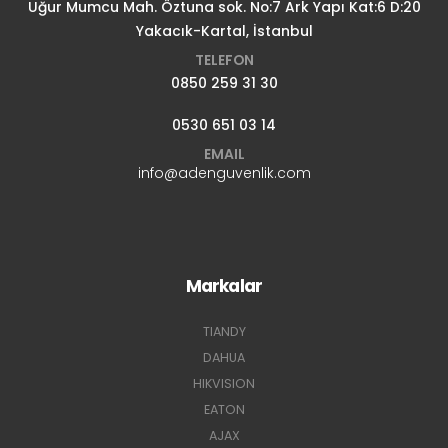
Uğur Mumcu Mah. Öztuna sok. No:7 Ark Yapı Kat:6 D:20
Yakacık-Kartal, İstanbul
TELEFON
0850 259 31 30
0530 651 03 14
EMAIL
info@adenguvenlik.com
Markalar
TIANDY
DAHUA
HIKVISION
EATON
AJAX