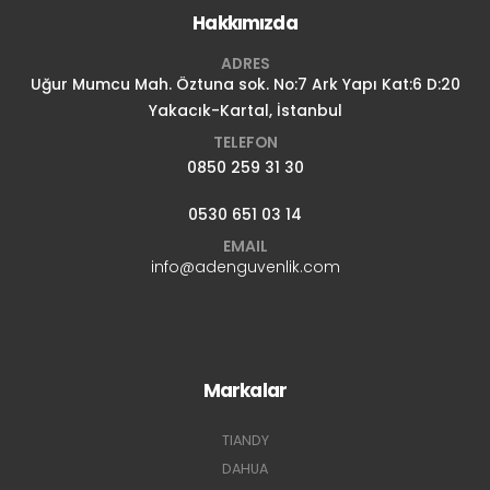
Hakkımızda
ADRES
Uğur Mumcu Mah. Öztuna sok. No:7 Ark Yapı Kat:6 D:20
Yakacık-Kartal, İstanbul
TELEFON
0850 259 31 30
0530 651 03 14
EMAIL
info@adenguvenlik.com
Markalar
TIANDY
DAHUA