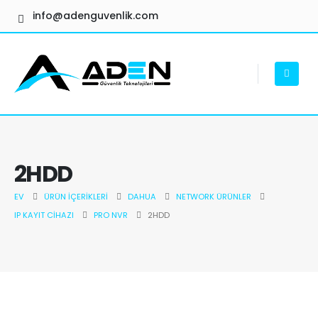
info@adenguvenlik.com
2HDD
EV
ÜRÜN İÇERIKLERI
DAHUA
NETWORK ÜRÜNLER
IP KAYIT CIHAZI
PRO NVR
2HDD