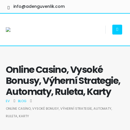
info@adenguvenlik.com
Online Casino, Vysoké
Bonusy, Výherní Strategie,
Automaty, Ruleta, Karty
EV
BLOG
ONLINE CASINO, VYSOKÉ BONUSY, VÝHERNÍ STRATEGIE, AUTOMATY,
RULETA, KARTY