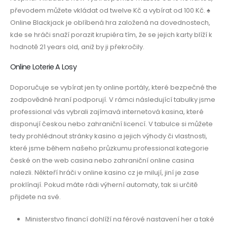
převodem můžete vkládat od twelve Kč a vybírat od 100 Kč. ♠️
Online Blackjack je oblíbená hra založená na dovednostech,
kde se hráči snaží porazit krupiéra tím, že se jejich karty blíží k
hodnotě 21 years old, aniž by ji překročily.
Online Loterie A Losy
Doporučuje se vybírat jen ty online portály, které bezpečné the
zodpovědné hraní podporují. V rámci následující tabulky jsme
professional vás vybrali zajímavá internetová kasina, které
disponují českou nebo zahraniční licencí. V tabulce si můžete
tedy prohlédnout stránky kasino a jejich výhody či vlastnosti,
které jsme během našeho průzkumu professional kategorie
české on the web casina nebo zahraniční online casina
nalezli. Někteří hráči v online kasino cz je milují, jiní je zase
proklínají. Pokud máte rádi výherní automaty, tak si určitě
přijdete na své.
Ministerstvo financí dohlíží na férové nastavení her a také