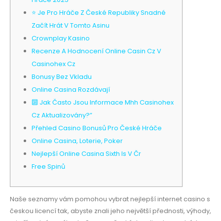
⭐ Je Pro Hráče Z České Republiky Snadné
Začít Hrát V Tomto Asinu
Crownplay Kasino
Recenze A Hodnocení Online Casin Cz V
Casinohex Cz
Bonusy Bez Vkladu
Online Casina Rozdávají
🔟 Jak Často Jsou Informace Mhh Casinohex
Cz Aktualizovány?”
Přehled Casino Bonusů Pro České Hráče
Online Casina, Loterie, Poker
Nejlepší Online Casina Sixth Is V Čr
Free Spinů
Naše seznamy vám pomohou vybrat nejlepší internet casino s
českou licencí tak, abyste znali jeho největší přednosti, výhody,