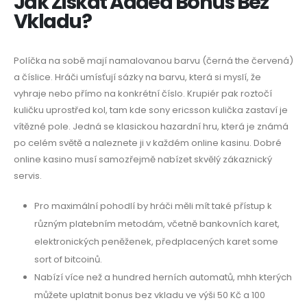
Jak Získat Added Bonus Bez
Vkladu?
Políčka na sobě mají namalovanou barvu (černá the červená)
a číslice. Hráči umísťují sázky na barvu, která si myslí, že
vyhraje nebo přímo na konkrétní číslo. Krupiér pak roztočí
kuličku uprostřed kol, tam kde sony ericsson kulička zastaví je
vítězné pole. Jedná se klasickou hazardní hru, která je známá
po celém světě a naleznete ji v každém online kasinu. Dobré
online kasino musí samozřejmě nabízet skvělý zákaznický
servis.
Pro maximální pohodlí by hráči měli mít také přístup k
různým platebním metodám, včetně bankovních karet,
elektronických peněženek, předplacených karet some
sort of bitcoinů.
Nabízí více než a hundred herních automatů, mhh kterých
můžete uplatnit bonus bez vkladu ve výši 50 Kč a 100