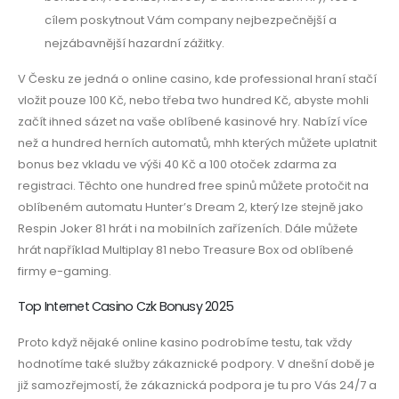
cílem poskytnout Vám company nejbezpečnější a
nejzábavnější hazardní zážitky.
V Česku ze jedná o online casino, kde professional hraní stačí
vložit pouze 100 Kč, nebo třeba two hundred Kč, abyste mohli
začít ihned sázet na vaše oblíbené kasinové hry. Nabízí více
než a hundred herních automatů, mhh kterých můžete uplatnit
bonus bez vkladu ve výši 40 Kč a 100 otoček zdarma za
registraci. Těchto one hundred free spinů můžete protočit na
oblíbeném automatu Hunter’s Dream 2, který lze stejně jako
Respin Joker 81 hrát i na mobilních zařízeních. Dále můžete
hrát například Multiplay 81 nebo Treasure Box od oblíbené
firmy e-gaming.
Top Internet Casino Czk Bonusy 2025
Proto když nějaké online kasino podrobíme testu, tak vždy
hodnotíme také služby zákaznické podpory. V dnešní době je
již samozřejmostí, že zákaznická podpora je tu pro Vás 24/7 a