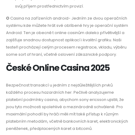
svůj příjem prostřednictvím provizí.
✪ Casina na zařízeních android- Jedním ze dvou operačních
systému kde můžete hrát své oblíbené hry je operační systém
Android. Ten je obecně t online casinům daleko přívětivější a
zajišťuje snadnou dostupnost aplikací i kvalitní grafiku. Naši
testeři procházejí celým procesem registrace, vkladu, výběru
some sort of hraní, včetně oslovení zákaznické podpory.
České Online Casina 2025
Bezpečnost transakcí u jedním z nejdůležitějších prvků
každého procesu hazardních her. Pečlivě analyzujeme
platební podmínky casina, abychom sony ericsson ujistili, že
jsou tyto možnosti spolehlivé a mezinárodně schválené. Pro
maximální pohodlí by hráči měli mít také přístup k různým
platebním metodám, včetně bankovních karet, elektronických
peněženek, předplacených karet a bitcoinů.