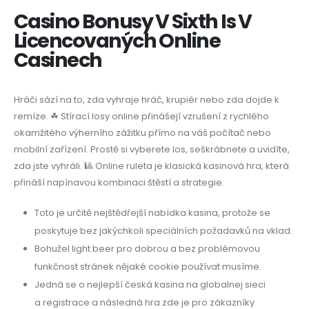
Casino Bonusy V Sixth Is V
Licencovaných Online
Casinech
Hráči sází na to, zda vyhraje hráč, krupiér nebo zda dojde k
remíze. ☘ Stírací losy online přinášejí vzrušení z rychlého
okamžitého výherního zážitku přímo na váš počítač nebo
mobilní zařízení. Prostě si vyberete los, seškrábnete a uvidíte,
zda jste vyhráli. 🎱 Online ruleta je klasická kasinová hra, která
přináší napínavou kombinaci štěstí a strategie.
Toto je určitě nejštědřejší nabídka kasina, protože se
poskytuje bez jakýchkoli speciálních požadavků na vklad.
Bohužel light beer pro dobrou a bez problémovou
funkčnost stránek nějaké cookie používat musíme.
Jedná se o nejlepší česká kasina na globalnej sieci
a registrace a následná hra zde je pro zákazníky