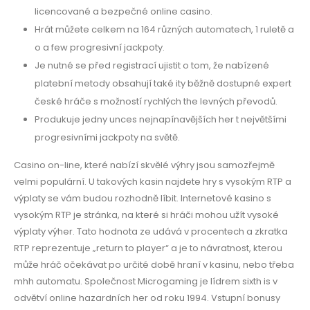
licencované a bezpečné online casino.
Hrát můžete celkem na 164 různých automatech, 1 ruletě a
o a few progresivní jackpoty.
Je nutné se před registrací ujistit o tom, že nabízené
platební metody obsahují také ity běžně dostupné expert
české hráče s možností rychlých the levných převodů.
Produkuje jedny unces nejnapínavějších her t největšími
progresivními jackpoty na světě.
Casino on-line, které nabízí skvělé výhry jsou samozřejmě
velmi populární. U takových kasin najdete hry s vysokým RTP a
výplaty se vám budou rozhodně líbit. Internetové kasino s
vysokým RTP je stránka, na které si hráči mohou užít vysoké
výplaty výher. Tato hodnota ze udává v procentech a zkratka
RTP reprezentuje „return to player“ a je to návratnost, kterou
může hráč očekávat po určité době hraní v kasinu, nebo třeba
mhh automatu. Společnost Microgaming je lídrem sixth is v
odvětví online hazardních her od roku 1994. Vstupní bonusy