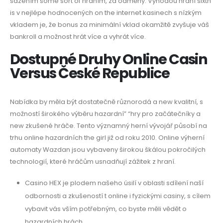
sázením some sort of hraním, za odměny. Výhodou hraní sixth
is v nejlépe hodnocených on the internet kasinech s nízkým
vkladem je, že bonus za minimální vklad okamžitě zvyšuje váš
bankroll a možnost hrát více a vyhrát více.
Dostupné Druhy Online Casin
Versus České Republice
Nabídka by měla být dostatečně různorodá a new kvalitní, s
možností širokého výběru hazardní” “hry pro začátečníky a
new zkušené hráče. Tento významný herní vývojář působí na
trhu online hazardních the girl již od roku 2010. Online výherní
automaty Wazdan jsou vybaveny širokou škálou pokročilých
technologií, které hráčům usnadňují zážitek z hraní.
Casino HEX je plodem našeho úsilí v oblasti sdílení naší
odbornosti a zkušeností t online i fyzickými casiny, s cílem
vybavit vás vším potřebným, co byste měli vědět o
hazardních hrách.