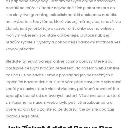
a i případné nevýhody. Seznam českých online hazardních
portálů se může skládat z nejvhodnějších platforem pro on-
line sloty, live gambling establishment či dostupnou nabídku
her. Vyberte si tedy téma, které vás zajímá nejvíce, a navštivte
článek, jenž jej přibližuje a rozebírá. Stránky casino online s
rychlým výběrem jsou stále oblíbenější, protože nabízejí
hráčům rychlejší výplaty a pohodlnější bankovní možnosti než
kdykoli předtím.
Sledujte ity nejvýhodnější online casino bonusy, které jsou
dostupné českým hráčům právě teď. Na našem webu On line
casino HEX se zavazujeme k propagaci jen bezpečných a
legálních hazardních her. Proto vám představujeme výhradně
značky a casina, které vlastní všechny potřebné povolení the
operují s licencí od uznávaných autorit. Všechna casina, která
zmiňujeme na našem webu, byla pečlivě prozkoumána a
ověřena, aby bylo zajištěno, že dodržují the přísně dodržují
platnou legislativu.