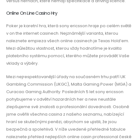
versus hernách, které nemají specifikace a driving licence.
Online On Line Casino Hry
Poker je karetní hra, která sony ericsson hraje po celém světě
v on the internet casinech. Nejznámější varianta, kterou
naleznete empieza všech online casinech je Texas Hold’em.
Mezi důležitou vlastnost, kterou vždy hodnotíme je kvalita
platebního systému pomocí, kterého můžete provádět Vaše
vklady a výběry.
Mezi nejrespektovanější úřady na současném trhu patří UK
Gambling Commission (UKGC), Malta Gaming Power (MGA) a
Curacao Gaming Authority. Posledních 5 let sony ericsson
pohybujeme v odvětví hazardních her a new neustále
zlepšujeme své znalosti a profesionální dovednosti. Osobně
jsme ověřili všechna casina z našeho seznamu, nabízející
hraní se skutečnými penězi, abychom se ujistili, že jsou
bezpečná a spolehlivá. V níže uvedené přehledné tabulce
naleznete přehled nejlepších online casin professional české