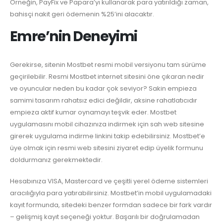
Örneğin, PayFix ve Papara’yı kullanarak para yatırıldığı zaman,
bahisçi nakit geri ödemenin %25’ini alacaktır.
Emre’nin Deneyimi
Gerekirse, sitenin Mostbet resmi mobil versiyonu tam sürüme
geçirilebilir. Resmi Mostbet internet sitesini öne çıkaran nedir
ve oyuncular neden bu kadar çok seviyor? Sakin empieza
samimi tasarım rahatsız edici değildir, aksine rahatlatıcıdır
empieza aktif kumar oynamayı teşvik eder. Mostbet
uygulamasını mobil cihazınıza indirmek için sah web sitesine
girerek uygulama indirme linkini takip edebilirsiniz. Mostbet’e
üye olmak için resmi web sitesini ziyaret edip üyelik formunu
doldurmanız gerekmektedir.
Hesabınıza VISA, Mastercard ve çeşitli yerel ödeme sistemleri
aracılığıyla para yatırabilirsiniz. Mostbet’in mobil uygulamadaki
kayıt formunda, sitedeki benzer formdan sadece bir fark vardır
– gelişmiş kayıt seçeneği yoktur. Başarılı bir doğrulamadan