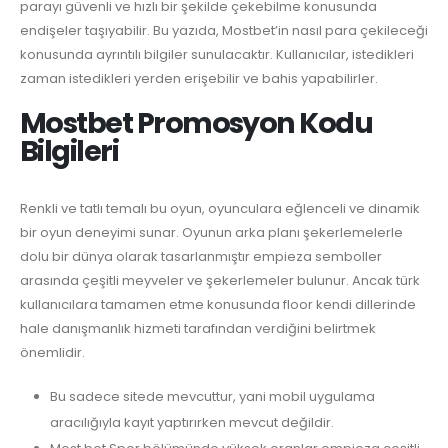
parayı güvenli ve hızlı bir şekilde çekebilme konusunda
endişeler taşıyabilir. Bu yazıda, Mostbet’in nasıl para çekileceği
konusunda ayrıntılı bilgiler sunulacaktır. Kullanıcılar, istedikleri
zaman istedikleri yerden erişebilir ve bahis yapabilirler.
Mostbet Promosyon Kodu
Bilgileri
Renkli ve tatlı temalı bu oyun, oyunculara eğlenceli ve dinamik
bir oyun deneyimi sunar. Oyunun arka planı şekerlemelerle
dolu bir dünya olarak tasarlanmıştır empieza semboller
arasında çeşitli meyveler ve şekerlemeler bulunur. Ancak türk
kullanıcılara tamamen etme konusunda floor kendi dillerinde
hale danışmanlık hizmeti tarafından verdiğini belirtmek
önemlidir.
Bu sadece sitede mevcuttur, yani mobil uygulama
aracılığıyla kayıt yaptırırken mevcut değildir.