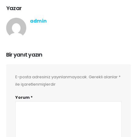
Yazar
admin
Bir yanıt yazın
E-posta adresiniz yayınlanmayacak.
Gerekli alanlar
*
ile işaretlenmişlerdir
Yorum
*