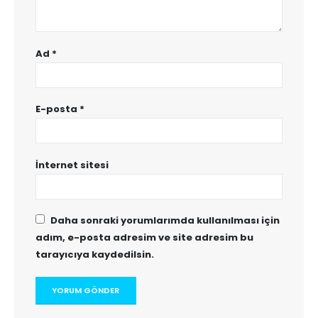
Ad
*
E-posta
*
İnternet sitesi
Daha sonraki yorumlarımda kullanılması için
adım, e-posta adresim ve site adresim bu
tarayıcıya kaydedilsin.