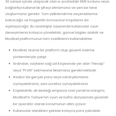
30 saniye içinde ulaşacak olan e-postadaki SMS kodunu veya
bağlantıyı kullanarak şifreyi sıfırlamanız ve yeni bir tane
oluşturmanız gerekir. Tüm yetkilendirme seçeneklerine
bakacağız ve hoşgeldin bonusunun koşullarını da
açıklayacağız. Bu avantajlar sayesinde kullanıcılar oyun
deneyimlerini kolayca yönetebilir, güncel bilgiler alabilir ve
Mostbet platformunun tüm özelliklerini kullanabilirler.
Mostbet, lisanslı bir platform olup güvenli ödeme
yöntemleriyle çalışır.
Ardından, sayfanın sağ üst köşesinde yer alan “Hesap”
veya “Profil” sekmesine tıklamanız gerekmektedir.
Aviator’da gerçek para veya sanal jetonlarla
oynayabilirsiniz, yani ücretsiz oynayabilirsiniz.
Erişilebilirlik, dil desteği empieza özel yardımın karışımı,
Mostbet’in Türkiye’nin oyun ve bahis dünyasında güvenilir
bir operatör olarak konumunun altını çiziyor.
Kullanıcılar istedikleri şekilde kolayca para yatırabilir