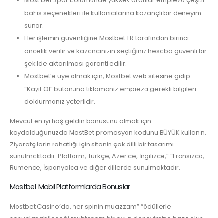
Most bet Spor bölümünde yüksek oranlar empieza çeşitli
bahis seçenekleri ile kullanıcılarına kazançlı bir deneyim
sunar.
Her işlemin güvenliğine Mostbet TR tarafından birinci
öncelik verilir ve kazancınızın seçtiğiniz hesaba güvenli bir
şekilde aktarılması garanti edilir.
Mostbet’e üye olmak için, Mostbet web sitesine gidip
“Kayıt Ol” butonuna tıklamanız empieza gerekli bilgileri
doldurmanız yeterlidir.
Mevcut en iyi hoş geldin bonusunu almak için
kaydolduğunuzda MostBet promosyon kodunu BÜYÜK kullanın.
Ziyaretçilerin rahatlığı için sitenin çok dilli bir tasarımı
sunulmaktadır. Platform, Türkçe, Azerice, İngilizce,” “Fransızca,
Rumence, İspanyolca ve diğer dillerde sunulmaktadır.
Mostbet Mobil Platformlarda Bonuslar
Mostbet Casino’da, her spinin muazzam” “ödüllerle