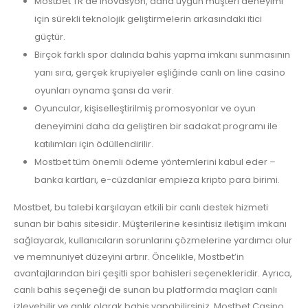
Mostbet TR’de inovasyon, daha uygun müşteri deneyimi
için sürekli teknolojik geliştirmelerin arkasındaki itici
güçtür.
Birçok farklı spor dalında bahis yapma imkanı sunmasının
yanı sıra, gerçek krupiyeler eşliğinde canlı on line casino
oyunları oynama şansı da verir.
Oyuncular, kişiselleştirilmiş promosyonlar ve oyun
deneyimini daha da geliştiren bir sadakat programı ile
katılımları için ödüllendirilir.
Mostbet tüm önemli ödeme yöntemlerini kabul eder –
banka kartları, e-cüzdanlar empieza kripto para birimi.
Mostbet, bu talebi karşılayan etkili bir canlı destek hizmeti
sunan bir bahis sitesidir. Müşterilerine kesintisiz iletişim imkanı
sağlayarak, kullanıcıların sorunlarını çözmelerine yardımcı olur
ve memnuniyet düzeyini artırır. Öncelikle, Mostbet’in
avantajlarından biri çeşitli spor bahisleri seçenekleridir. Ayrıca,
canlı bahis seçeneği de sunan bu platformda maçları canlı
izleyebilir ve anlık olarak bahis yapabilirsiniz. Mostbet Casino,