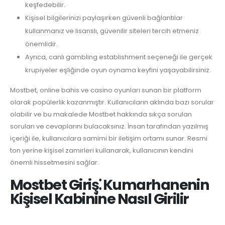
keşfedebilir.
Kişisel bilgilerinizi paylaşırken güvenli bağlantılar
kullanmanız ve lisanslı, güvenilir siteleri tercih etmeniz
önemlidir.
Ayrıca, canlı gambling establishment seçeneği ile gerçek
krupiyeler eşliğinde oyun oynama keyfini yaşayabilirsiniz.
Mostbet, online bahis ve casino oyunları sunan bir platform
olarak popülerlik kazanmıştır. Kullanıcıların aklında bazı sorular
olabilir ve bu makalede Mostbet hakkında sıkça sorulan
soruları ve cevaplarını bulacaksınız. İnsan tarafından yazılmış
içeriği ile, kullanıcılara samimi bir iletişim ortamı sunar. Resmi
ton yerine kişisel zamirleri kullanarak, kullanıcının kendini
önemli hissetmesini sağlar.
Mostbet Giriş⁚ Kumarhanenin
Kişisel Kabinine Nasıl Girilir