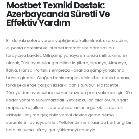
Mostbet Texniki Dəstək:
Azərbaycanda Sürətli Və
Effektiv Yardım
Bir dahaki sefere yorum yaptığımda kullanılmak üzere adımı,
e-posta adresimi ve internet internet site adresimi bu
tarayıcıya kaydet. Milli şampiyonaya empieza milli takıma ek
olarak, Türk oyuncular genellikle İngiltere, İspanya, Almanya,
İtalya, Fransa, Portekiz empieza Hollanda şampiyonalarına
bahse girerler. Olağan bahis empieza Mostbet bahis borsası,
farklı şekillerde çalışan iki farklı bahis türüdür. Mostbet’te
Türkiye’den oyunculara numen bazında para yatırmak için 10’a
kadar yöntem sunulmaktadır. Yetkisiz kullanıcılar oyunun şart
empieza koşullarını, spor bahis oranlarını görebilir, destek
ekibiyle iletişime geçebilir ve slot device game demo
sürümlerini oynayabilirler. Yetkilendirme sırasında herhangi bir
hata oluşursa, şifreyi geri yüklemeyi deneyin.