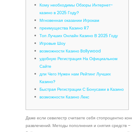
Кому необходимы Обзоры Интернет-
казино в 2025 Году?
Мгновенная оказании Игрокам
преимущества Казино R7
Топ Лучших Онлайн Казино В 2025 Году
Игровые Шоу
возможности Казино Bollywood
удобную Регистрация На Официальном
Сайте
дли Чего Нужен нам Рейтинг Лучших
Казино?
Быстрая Регистрации С Бонусами в Казино
возможности Казино Лекс
Даже если севилестр считаете себя стопроцентно ко
развлечений. Методы пополнения и снятия средств – и