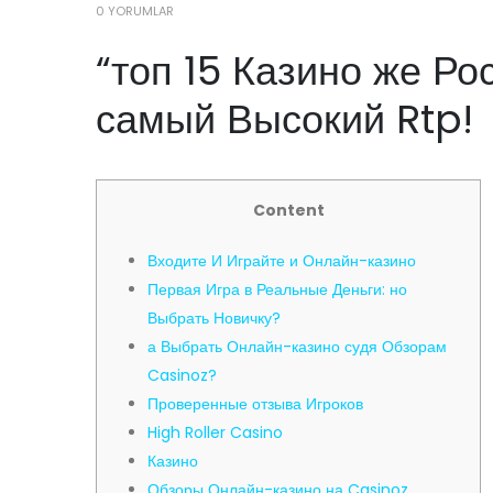
0 YORUMLAR
“топ 15 Казино же Р
самый Высокий Rtp!
Content
Входите И Играйте и Онлайн-казино
Первая Игра в Реальные Деньги: но
Выбрать Новичку?
а Выбрать Онлайн-казино судя Обзорам
Casinoz?
Проверенные отзыва Игроков
High Roller Casino
Казино
Обзоры Онлайн-казино на Casinoz