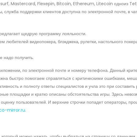
rf, Mastercard, Flexepin, Bitcoin, Ethereum, Litecoin одноиз Tet
ы, служба поддержки клиентов доступна по электронной почте, в ча
предлагает щедрую программу лояльности.
м любителей видеопокера, блэкджека, рулетки, настольного покера
е надо получить.
риложении, по электронной почте и номеру телефона. Данный крит
олжна быстро помогаем справляться с критическими ошибками, м
тивность и полноту ответы специалистов и учла это при составить 
жные площадки и кратко описаны обстоятельства игры. Здесь нево
 оценку пользователей. И верхние строчки попадет операторы, пр
co-mirror.ru
.
а который можно нажать, чтобы выбраться на страницу со данными