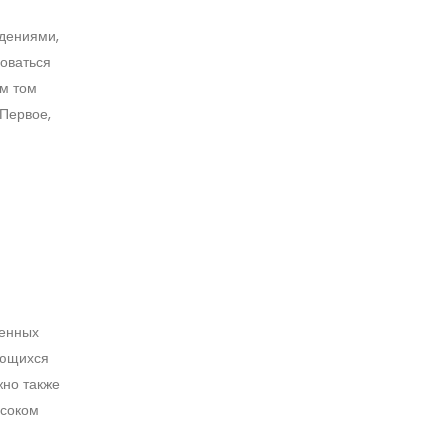
едениями,
новаться
ем том
 Первое,
ленных
ующихся
жно также
ысоком