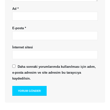
Ad
*
E-posta
*
İnternet sitesi
Daha sonraki yorumlarımda kullanılması için adım,
e-posta adresim ve site adresim bu tarayıcıya
kaydedilsin.