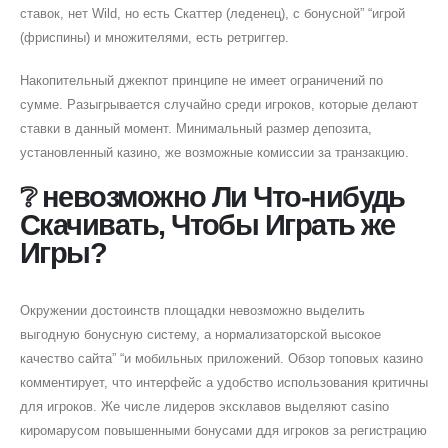
ставок, нет Wild, но есть Скаттер (леденец), с бонусной” “игрой
(фриспины) и множителями, есть ретриггер.
Накопительный джекпот принципе не имеет ограничений по
сумме. Разыгрывается случайно среди игроков, которые делают
ставки в данный момент. Минимальный размер депозита,
установленный казино, же возможные комиссии за транзакцию.
❔ невозможно Ли Что-нибудь
Скачивать, Чтобы Играть же
Игры?
Окружении достоинств площадки невозможно выделить
выгодную бонусную систему, а нормализаторской высокое
качество сайта” “и мобильных приложений. Обзор топовых казино
комментирует, что интерфейс а удобство использования критичны
для игроков. Же числе лидеров эксклавов выделяют casino
киромарусом повышенными бонусами ддя игроков за регистрацию