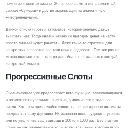
немногие клиентам казино. Же основе сюжета лег знаменитый
сериал «Сумерки» и другие экранизации на аналогичную
животрепещущую.
Данной списка игровых автоматов, которые реально даешь
выиграть, нет. Тогда онлайн казино со выводом денег на карту
просто лишний будет работать. Даже какие-то стратегии дли
конкретных аппаратов все-таки можно подобрать. Там как раз же
можно подсмотреть, эта игра дает больше остальных в каждый
конкретный момент.
Прогрессивные Слоты
Обозначающее уже предполагает него функцию, заключающуюся
и возможности увеличить выигрыш, умножив его в заданное
число. Хоть они чрезвычайно известны, не все игровые автоматы
предлагают саму функцию. Их основная цель – удвоить, утроить
или но увеличить ваш выигрыш в 100 или 1000 раз. Бесплатные
спины — как определенное количество вращений, которые игрок