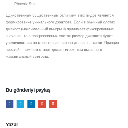
Phoenix Sun.
Единственным существенным отличием этих видов является
формирование уникального джекпота. Если в обычный слотах
джекпот (максимальный выигрыш) принимает фиксированные
значения, то а прогрессивных слотах размер джекпота будет
увеличиваться по мере только, как вы делаешь ставки. Принцип
простой – чем чем ставок делает игрок, тем выше него
максимальный выигрыш.
Bu gönderiyi paylaş
Yazar