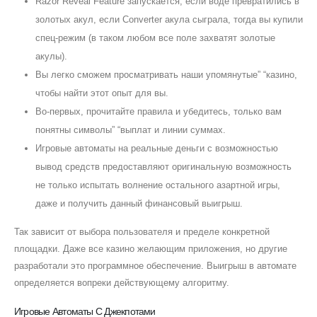
Razor Reveal Feature запускается, если воде превратились в
золотых акул, если Converter акула сыграла, тогда вы купили
спец-режим (в таком любом все поле захватят золотые
акулы).
Вы легко сможем просматривать наши упомянутые” “казино,
чтобы найти этот опыт для вы.
Во-первых, прочитайте правила и убедитесь, только вам
понятны символы” “выплат и линии суммах.
Игровые автоматы на реальные деньги с возможностью
вывод средств предоставляют оригинальную возможность
не только испытать волнение остального азартной игры,
даже и получить данный финансовый выигрыш.
Так зависит от выбора пользователя и пределе конкретной
площадки. Даже все казино желающим приложения, но другие
разработали это программное обеспечение. Выигрыш в автомате
определяется вопреки действующему алгоритму.
Игровые Автоматы С Джекпотами