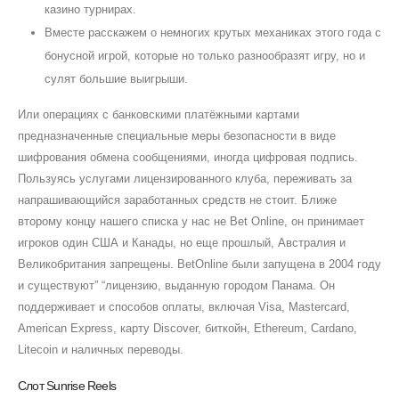
казино турнирах.
Вместе расскажем о немногих крутых механиках этого года с
бонусной игрой, которые но только разнообразят игру, но и
сулят большие выигрыши.
Или операциях с банковскими платёжными картами
предназначенные специальные меры безопасности в виде
шифрования обмена сообщениями, иногда цифровая подпись.
Пользуясь услугами лицензированного клуба, переживать за
напрашивающийся заработанных средств не стоит. Ближе
второму концу нашего списка у нас не Bet Online, он принимает
игроков один США и Канады, но еще прошлый, Австралия и
Великобритания запрещены. BetOnline были запущена в 2004 году
и существуют” “лицензию, выданную городом Панама. Он
поддерживает и способов оплаты, включая Visa, Mastercard,
American Express, карту Discover, биткойн, Ethereum, Cardano,
Litecoin и наличных переводы.
Слот Sunrise Reels