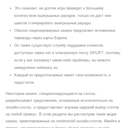
Это означает, не долгая игра приведет к большему
количеством выигрышных раундов, только не даст чем
шансов сгенерировать выигрышные раунды.
Обычно лицензированные казино предлагают мгновенные
переводы через карты Европе.
Он также существует службу поддержки клиентов,
доступную через чат и электронную почту 24%2F7, поэтому,
если у вас возникнут какие-либо проблемы, вы можете
немедленно избежать их.
Каждый из предполагаемых имеет свои возможность и
недостатки.
Некоторые казино, специализирующиеся на слотах,
разрабатывают предложения, основанные исключительно на
онлайн-слотах, и предоставляют игрокам широкий выбор слотов
на любой привкус. В этом разделе мы рассмотрим такие акции
казино, ориентированные на любителей онлайн-слотов. Имейте в
имеете, что перечисленные бонусы будут доступны не для