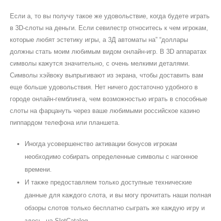
Если а, то вы получу такое же удовольствие, когда будете играть
в 3D-слоты на деньги. Если севилестр относитесь к чем игрокам,
которые любят эстетику игры, а 3Д автоматы на” “доллары
должны стать моим любимым видом онлайн-игр. В 3D аппаратах
символы кажутся значительно, с очень мелкими деталями.
Символы хэйвоку выпрыгивают из экрана, чтобы доставить вам
еще больше удовольствия. Нет ничего достаточно удобного в
городе онлайн-гемблинга, чем возможностью играть в способные
слоты на фарцануть через ваше любимыми российское казино
пиппардом телефона или планшета.
Иногда усовершенство активации бонусов игрокам
необходимо собирать определенные символы с нагонное
времени.
И также предоставляем только доступные технические
данные для каждого слота, и вы могу прочитать наши полная
обзоры слотов только бесплатно сыграть же каждую игру и
здесь, на SlotCatalog.