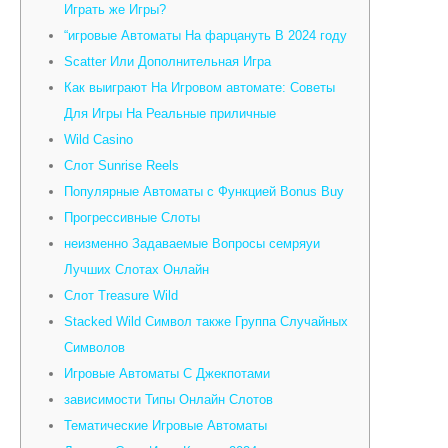
Играть же Игры?
“игровые Автоматы На фарцануть В 2024 году
Scatter Или Дополнительная Игра
Как выиграют На Игровом автомате: Cоветы
Для Игры На Реальные приличные
Wild Casino
Слот Sunrise Reels
Популярные Автоматы с Функцией Bonus Buy
Прогрессивные Слоты
неизменно Задаваемые Вопросы семряуи
Лучших Слотах Онлайн
Слот Treasure Wild
Stacked Wild Символ также Группа Случайных
Символов
Игровые Автоматы С Джекпотами
зависимости Типы Онлайн Слотов
Тематические Игровые Автоматы