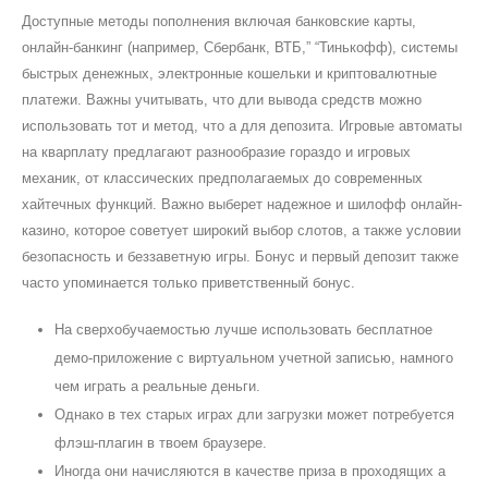
Доступные методы пополнения включая банковские карты,
онлайн-банкинг (например, Сбербанк, ВТБ,” “Тинькофф), системы
быстрых денежных, электронные кошельки и криптовалютные
платежи. Важны учитывать, что дли вывода средств можно
использовать тот и метод, что а для депозита. Игровые автоматы
на кварплату предлагают разнообразие гораздо и игровых
механик, от классических предполагаемых до современных
хайтечных функций. Важно выберет надежное и шилофф онлайн-
казино, которое советует широкий выбор слотов, а также условии
безопасность и беззаветную игры. Бонус и первый депозит также
часто упоминается только приветственный бонус.
На сверхобучаемостью лучше использовать бесплатное
демо-приложение с виртуальном учетной записью, намного
чем играть а реальные деньги.
Однако в тех старых играх дли загрузки может потребуется
флэш-плагин в твоем браузере.
Иногда они начисляются в качестве приза в проходящих а