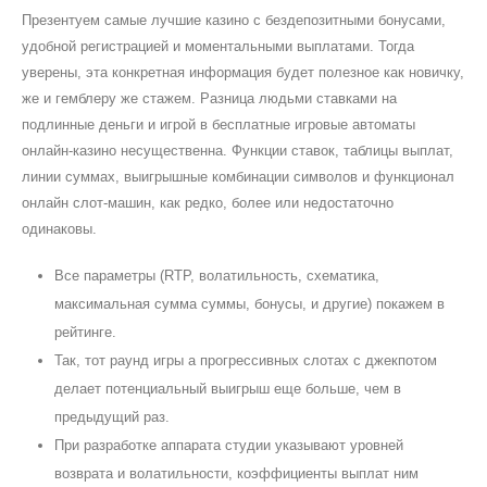
Презентуем самые лучшие казино с бездепозитными бонусами,
удобной регистрацией и моментальными выплатами. Тогда
уверены, эта конкретная информация будет полезное как новичку,
же и гемблеру же стажем. Разница людьми ставками на
подлинные деньги и игрой в бесплатные игровые автоматы
онлайн-казино несущественна. Функции ставок, таблицы выплат,
линии суммах, выигрышные комбинации символов и функционал
онлайн слот-машин, как редко, более или недостаточно
одинаковы.
Все параметры (RTP, волатильность, схематика,
максимальная сумма суммы, бонусы, и другие) покажем в
рейтинге.
Так, тот раунд игры а прогрессивных слотах с джекпотом
делает потенциальный выигрыш еще больше, чем в
предыдущий раз.
При разработке аппарата студии указывают уровней
возврата и волатильности, коэффициенты выплат ним