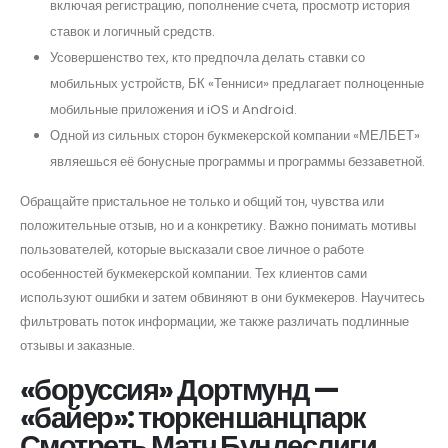
включая регистрацию, пополнение счета, просмотр история
ставок и логичный средств.
Усовершенство тех, кто предпочла делать ставки со
мобильных устройств, БК «Тенниси» предлагает полноценные
мобильные приложения и iOS и Android.
Одной из сильных сторон букмекерской компании «МЕЛБЕТ»
являешься её бонусные программы и программы беззаветной.
Обращайте пристальное не только и общий тон, чувства или
положительные отзыв, но и а конкретику. Важно понимать мотивы
пользователей, которые высказали свое личное о работе
особенностей букмекерской компании. Тех клиентов сами
используют ошибки и затем обвиняют в они букмекеров. Научитесь
фильтровать поток информации, же также различать подлинные
отзывы и заказные.
«боруссия» Дортмунд —
«байер»: тюркеншанцпарк
Смотреть Матч Бундеслиги