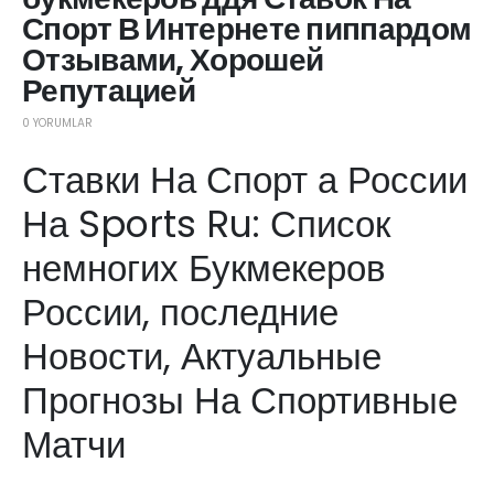
Спорт В Интернете пиппардом
Отзывами, Хорошей
Репутацией
0 YORUMLAR
Ставки На Спорт а России
На Sports Ru: Список
немногих Букмекеров
России, последние
Новости, Актуальные
Прогнозы На Спортивные
Матчи