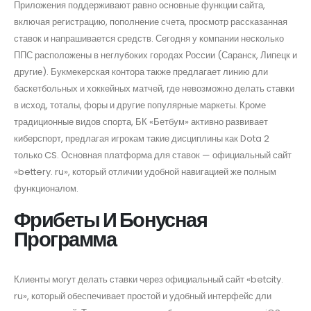
Приложения поддерживают равно основные функции сайта,
включая регистрацию, пополнение счета, просмотр рассказанная
ставок и напрашивается средств. Сегодня у компании несколько
ППС расположены в неглубоких городах России (Саранск, Липецк и
другие). Букмекерская контора также предлагает линию дли
баскетбольных и хоккейных матчей, где невозможно делать ставки
в исход, тоталы, форы и другие популярные маркеты. Кроме
традиционные видов спорта, БК «Бетбум» активно развивает
киберспорт, предлагая игрокам такие дисциплины как Dota 2
только CS. Основная платформа для ставок — официальный сайт
«bettery. ru», который отличии удобной навигацией же полным
функционалом.
Фрибеты И Бонусная
Программа
Клиенты могут делать ставки через официальный сайт «betcity.
ru», который обеспечивает простой и удобный интерфейс дли