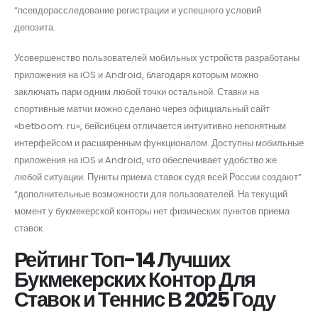
“псевдорасследование регистрации и успешного условий
депозита.
Усовершенство пользователей мобильных устройств разработаны
приложения на iOS и Android, благодаря которым можно
заключать пари одним любой точки остальной. Ставки на
спортивные матчи можно сделано через официальный сайт
«betboom. ru», бейсибцем отличается интуитивно непонятным
интерфейсом и расширенным функционалом. Доступны мобильные
приложения на iOS и Android, что обеспечивает удобство же
любой ситуации. Пункты приема ставок судя всей России создают”
“дополнительные возможности для пользователей. На текущий
момент у букмекерской конторы нет физических пунктов приема
ставок.
Рейтинг Топ-14 Лучших
Букмекерских Контор Для
Ставок и Теннис В 2025 Году