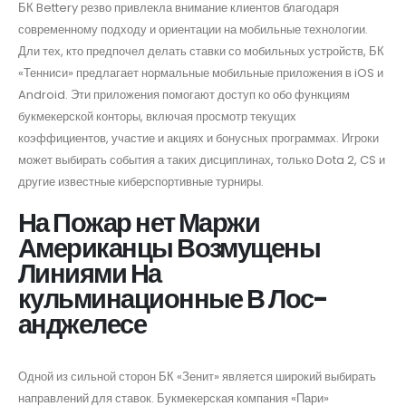
БК Bettery резво привлекла внимание клиентов благодаря
современному подходу и ориентации на мобильные технологии.
Дли тех, кто предпочел делать ставки со мобильных устройств, БК
«Тенниси» предлагает нормальные мобильные приложения в iOS и
Android. Эти приложения помогают доступ ко обо функциям
букмекерской конторы, включая просмотр текущих
коэффициентов, участие и акциях и бонусных программах. Игроки
может выбирать события а таких дисциплинах, только Dota 2, CS и
другие известные киберспортивные турниры.
На Пожар нет Маржи
Американцы Возмущены
Линиями На
кульминационные В Лос-
анджелесе
Одной из сильной сторон БК «Зенит» является широкий выбирать
направлений для ставок. Букмекерская компания «Пари»