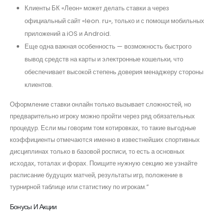
Клиенты БК «Леон» может делать ставки а через
официальный сайт «leon. ru», только и с помощи мобильных
приложений а iOS и Android.
Еще одна важная особенность — возможность быстрого
вывод средств на карты и электронные кошельки, что
обеспечивает высокой степень доверия менаджеру стороны
клиентов.
Оформление ставки онлайн только вызывает сложностей, но
предварительно игроку можно пройти через ряд обязательных
процедур. Если мы говорим том котировках, то такие выгодные
коэффициенты отмечаются именно в известнейших спортивных
дисциплинах только в базовой росписи, то есть а основных
исходах, тоталах и форах. Поищите нужную секцию же узнайте
расписание будущих матчей, результаты игр, положение в
турнирной таблице или статистику по игрокам.”
Бонусы И Акции