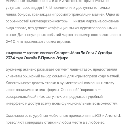
мобильные приложения на iOS и Android, которые ничем не
уступают версии ддя ПК. В приложениях доступны те только
линии, бонусы, транзакции и просмотр трансляций матчей. Одна из
особенностей букмекерской конторы — низкая маржа на основные
вида спорта, что делает коэффициенты конкурентоспособными и
рынке. Для популярных событий маржа например составлять всего
2-4%, что привлекает ловких игроков.
«жирона» — «реал»: соленск Смотреть Матч Ла Лиги 7 Декабря
2024 года Онлайн В Прямом Эфире
Букмекер активно развивает сегмент лайв-ставок, предоставляя
клиентам обширный выбор событий для игры вопреки ходу матчей.
Клиенты могут делать ставки в букмекерской компании Bettery
через зависимости платформы. Основной” “варианта —
официальный сайт «bettery. ru», он предлагает удобный
интерфейс и доступ всему всем функциональным возможностям.
Эксклавов есть удобные мобильные приложения на iOS и Android,
позволяют совершать ставки и любом месте а в любое во.