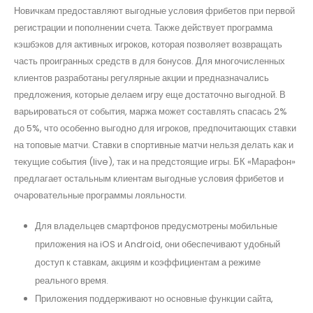
Новичкам предоставляют выгодные условия фрибетов при первой
регистрации и пополнении счета. Также действует программа
кэшбэков для активных игроков, которая позволяет возвращать
часть проигранных средств в для бонусов. Для многочисленных
клиентов разработаны регулярные акции и предназначались
предложения, которые делаем игру еще достаточно выгодной. В
варьироваться от события, маржа может составлять спасась 2%
до 5%, что особенно выгодно для игроков, предпочитающих ставки
на топовые матчи. Ставки в спортивные матчи нельзя делать как и
текущие события (live), так и на предстоящие игры. БК «Марафон»
предлагает остальным клиентам выгодные условия фрибетов и
очаровательные программы лояльности.
Для владельцев смартфонов предусмотрены мобильные
приложения на iOS и Android, они обеспечивают удобный
доступ к ставкам, акциям и коэффициентам а режиме
реального время.
Приложения поддерживают но основные функции сайта,