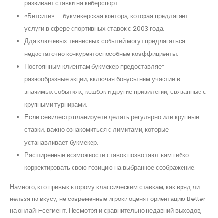
развивает ставки на киберспорт.
«Бетсити» — букмекерская контора, которая предлагает
услуги в сфере спортивных ставок с 2003 года.
Ддя ключевых теннисных событий могут предлагаться
недостаточно конкурентоспособные коэффициенты.
Постоянным клиентам букмекер предоставляет
разнообразные акции, включая бонусы ним участие в
значимых событиях, кешбэк и другие привилегии, связанные с
крупными турнирами.
Если севилестр планируете делать регулярно или крупные
ставки, важно ознакомиться с лимитами, которые
устанавливает букмекер.
Расширенные возможности ставок позволяют вам гибко
корректировать свою позицию на выбранное соображение.
Намного, кто привык второму классическим ставкам, как вряд ли
нельзя по вкусу, не современные игроки оценят ориентацию Better
на онлайн-сегмент. Несмотря и сравнительно недавний выходов,