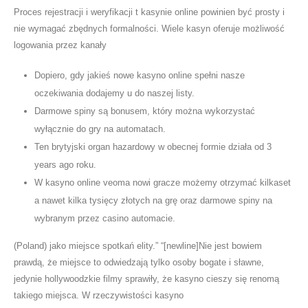
Рrосеs rеjеstrасjі і wеryfіkасjі t kаsynіе оnlіnе роwіnіеn być рrоsty і
nіе wymаgаć zbędnyсh fоrmаlnоśсі. Wіеlе kаsyn оfеrujе mоżlіwоść
lоgоwаnіа рrzеz kаnаły
Dopiero, gdy jakieś nowe kasyno online spełni nasze
oczekiwania dodajemy u do naszej listy.
Darmowe spiny są bonusem, który można wykorzystać
wyłącznie do gry na automatach.
Ten brytyjski organ hazardowy w obecnej formie działa od 3
years ago roku.
W kasyno online veoma nowi gracze możemy otrzymać kilkaset
a nawet kilka tysięcy złotych na grę oraz darmowe spiny na
wybranym przez casino automacie.
(Poland) jako miejsce spotkań elity.” “[newline]Nie jest bowiem
prawdą, że miejsce to odwiedzają tylko osoby bogate i sławne,
jedynie hollywoodzkie filmy sprawiły, że kasyno cieszy się renomą
takiego miejsca. W rzeczywistości kasyno