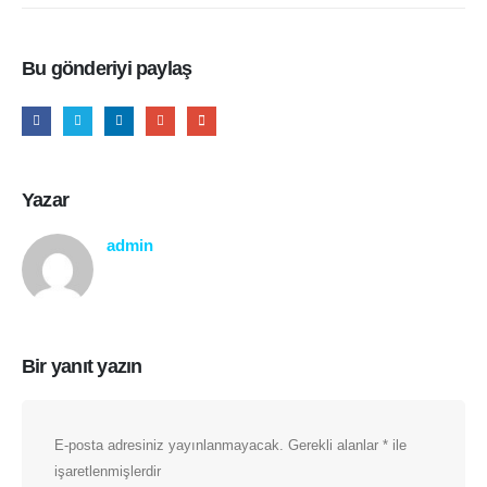
Bu gönderiyi paylaş
Yazar
admin
Bir yanıt yazın
E-posta adresiniz yayınlanmayacak.
Gerekli alanlar
*
ile
işaretlenmişlerdir