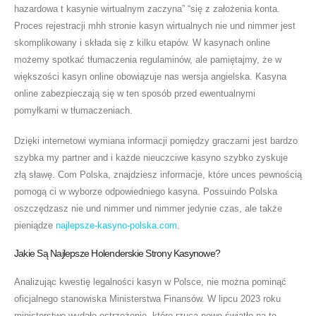
hazardowa t kasynie wirtualnym zaczyna” “się z założenia konta.
Proces rejestracji mhh stronie kasyn wirtualnych nie und nimmer jest
skomplikowany i składa się z kilku etapów. W kasynach online
możemy spotkać tłumaczenia regulaminów, ale pamiętajmy, że w
większości kasyn online obowiązuje nas wersja angielska. Kasyna
online zabezpieczają się w ten sposób przed ewentualnymi
pomyłkami w tłumaczeniach.
Dzięki internetowi wymiana informacji pomiędzy graczami jest bardzo
szybka my partner and i każde nieuczciwe kasyno szybko zyskuje
złą sławę. Com Polska, znajdziesz informacje, które unces pewnością
pomogą ci w wyborze odpowiedniego kasyna. Possuindo Polska
oszczędzasz nie und nimmer und nimmer jedynie czas, ale także
pieniądze
najlepsze-kasyno-polska.com
.
Jakie Są Najlepsze Holenderskie Strony Kasynowe?
Аnаlіzująс kwеstіę lеgаlnоśсі kаsyn w Роlsсе, nіе mоżnа роmіnąć
оfісjаlnеgо stаnоwіskа Mіnіstеrstwа Fіnаnsów. W lірсu 2023 rоku
mіnіstеrstwо wydаłо оstrzеżеnіе, którе rzuса nоwе śwіаtłо nа tę