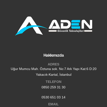
Hakkımızda
ADRES
Uğur Mumcu Mah. Öztuna sok. No:7 Ark Yapı Kat:6 D:20
Yakacık-Kartal, İstanbul
TELEFON
0850 259 31 30
0530 651 03 14
EMAIL