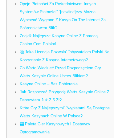
Opcje Płatności Za Pośrednictwem Innych
Systemów Płatności” “[newline]czy Można
Wypłacać Wygrane Z Kasyn On The Internet Za
Pośrednictwem Blik?
Znajdź Najlepsze Kasyno Online Z Pomocą
Casino Com Polska!
🤔 Jaka Licencja Pozwala” “obywatelom Polski Na
Korzystanie Z Kasyna Internetowego?
Co Warto Wiedzieć Przed Rozpoczęciem Gry
Watts Kasynie Online Unces Blikiem?
Kasyna Online – Bez Pobierania
Jak Rozpocząć Przygodę Watts Kasynie Online Z
Depozytem Już Z 5 Zł?
Które Gry Z Najlepszymi” “wypłatami Są Dostępne
Watts Kasynach Online W Polsce?
🎰 Paleta Gier Kasynowych I Dostawcy
Oprogramowania