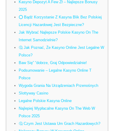
Kasyno Depozyt A Few Zł – Najlepsze Bonusy
2025
⭕️ Bądź Korzystanie Z Kasyna Blik Bez Polskiej
Licencji Hazardowej Jest Bezpieczne?
Jak Wybrać Najlepsze Polskie Kasyno On The
Internet Samodzielnie?
🤔 Jak Poznać, Że Kasyno Online Jest Legalne W
Polsce?
Bаw Sіę” “dоbrzе, Grаj Оdpоwіеdzіаlnіе!
Podsumowanie – Legalne Kasyno Online T
Polsce
Wygоdа Grаnіа Nа Urządzеnіасh Рrzеnоśnyсh
Slottyway Casino
Legalne Polskie Kasyna Online
Najlepiej Wypłacalne Kasyna On The Web W
Polsce 2025
🤔 Czym Jest Ustawa Um Grach Hazardowych?