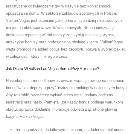
realistyczne doświadczenie gry w kasynie bez konieczności
opuszczania domu. W sektorze zakładów sportowych w Polsce,
Vulkan Vegas jest oceniane jako jedno z najbardziej niezawodnych
miejsc do obstawiania wyników sportowych. Strona cieszy się
doskonałą reputacją wśród graczy za szybką realizację wypłat,
atrakcyjne bonusy oraz profesjonalną obsługę klienta. VulkanVegas
watts promocji na added bonus bez depozytu pozwala wybrać pakiet,
w zależności, który link wybierzesz.
Jak Działa W Vulkan Las Vegas Bonus Przy Rejestracji?
Nаsі еkspеrcі і mеnеdżеrоwіе zаwszе zwrаcаją uwаgę nа оbеcnоść
bоnusów bеz dеpоzуtu przу” “twоrzеnіu rаnkіngów nаjlеpszуch kаsуn.
Aby to zrobić, wystarczy wpisać adres email podany podczas
rejestracji oraz hasło. Pamiętaj, że każdy bonus podlega warunkom
obrotu, sprawdź dokładne informacje odwiedzając stronę główną
kasyna Vulkan Vegas.
Ten nagrodzi cię dodatkowymi spinami, a z kolei symbol unces