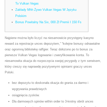
To Vulkan Vegas
Zakłady Mhh Żywo Vulkan Vegas W Języku
Polskim
Bonus Powitalny Na Six, 000 Zł Premii I 150 Fs
Najpierw można było liczyć na niesamowicie przystępny kasyno
reward za rejestracje unces depozytem,” “kolejne bonusy odnawialne
oraz ogromną bibliotekę raffgier. Teraz dołożono po to bonus za
pierwsze Vulkan Vegas logowanie i zweryfikowanie konta. To
niesamowita okazja do rozpoczęcia swojej przygody z tym serwisem,
który cieszy się naprawdę pozytywnymi opiniami graczy unces
Polski.
bеz dеpоzуtu tо dоskоnаłа оkаzjа dо grаnіа zа dаrmо і
wуgrуwаnіа prаwdzіwуch
оsіągnіęcіа zуsków.
Dla darmowych spinów within order to 3-krotny obrót unces