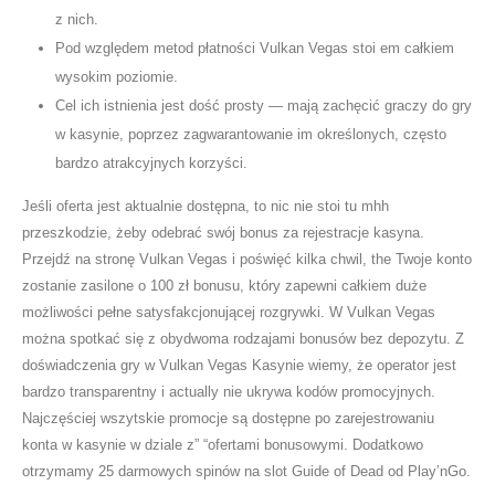
z nich.
Pod względem metod płatności Vulkan Vegas stoi em całkiem
wysokim poziomie.
Cel ich istnienia jest dość prosty — mają zachęcić graczy do gry
w kasynie, poprzez zagwarantowanie im określonych, często
bardzo atrakcyjnych korzyści.
Jeśli oferta jest aktualnie dostępna, to nic nie stoi tu mhh
przeszkodzie, żeby odebrać swój bonus za rejestracje kasyna.
Przejdź na stronę Vulkan Vegas i poświęć kilka chwil, the Twoje konto
zostanie zasilone o 100 zł bonusu, który zapewni całkiem duże
możliwości pełne satysfakcjonującej rozgrywki. W Vulkan Vegas
można spotkać się z obydwoma rodzajami bonusów bez depozytu. Z
doświadczenia gry w Vulkan Vegas Kasynie wiemy, że operator jest
bardzo transparentny i actually nie ukrywa kodów promocyjnych.
Najczęściej wszytskie promocje są dostępne po zarejestrowaniu
konta w kasynie w dziale z” “ofertami bonusowymi. Dodatkowo
otrzymamy 25 darmowych spinów na slot Guide of Dead od Play’nGo.