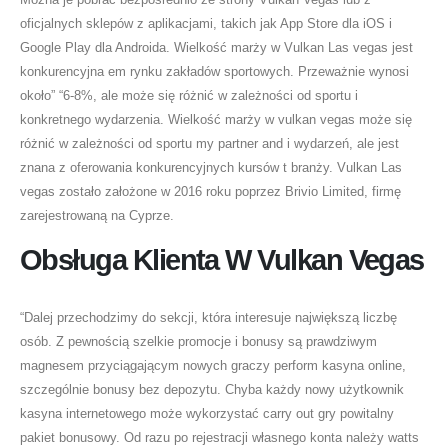
oficjalnych sklepów z aplikacjami, takich jak App Store dla iOS i
Google Play dla Androida. Wielkość marży w Vulkan Las vegas jest
konkurencyjna em rynku zakładów sportowych. Przeważnie wynosi
około” “6-8%, ale może się różnić w zależności od sportu i
konkretnego wydarzenia. Wielkość marży w vulkan vegas może się
różnić w zależności od sportu my partner and i wydarzeń, ale jest
znana z oferowania konkurencyjnych kursów t branży. Vulkan Las
vegas zostało założone w 2016 roku poprzez Brivio Limited, firmę
zarejestrowaną na Cyprze.
Obsługa Klienta W Vulkan Vegas
“Dalej przechodzimy do sekcji, która interesuje największą liczbę
osób. Z pewnością szelkie promocje i bonusy są prawdziwym
magnesem przyciągającym nowych graczy perform kasyna online,
szczególnie bonusy bez depozytu. Chyba każdy nowy użytkownik
kasyna internetowego może wykorzystać carry out gry powitalny
pakiet bonusowy. Od razu po rejestracji własnego konta należy watts