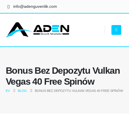
info@adenguvenlik.com
Bonus Bez Depozytu Vulkan
Vegas 40 Free Spinów
EV
BLOG
BONUS BEZ DEPOZYTU VULKAN VEGAS 40 FREE SPINÓW