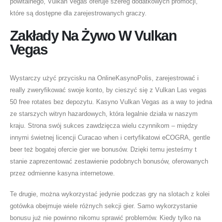
powitalnego, Vulkan Vegas oferuje szereg dodatkowych promocji,
które są dostępne dla zarejestrowanych graczy.
Zakłady Na Żywo W Vulkan
Vegas
Wystarczy użyć przycisku na OnlineKasynoPolis, zarejestrować i
really zweryfikować swoje konto, by cieszyć się z Vulkan Las vegas
50 free rotates bez depozytu. Kasyno Vulkan Vegas as a way to jedna
ze starszych witryn hazardowych, która legalnie działa w naszym
kraju. Strona swój sukces zawdzięcza wielu czynnikom – między
innymi świetnej licencji Curacao when i certyfikatowi eCOGRA, gentle
beer też bogatej ofercie gier we bonusów. Dzięki temu jesteśmy t
stanie zaprezentować zestawienie podobnych bonusów, oferowanych
przez odmienne kasyna internetowe.
Te drugie, można wykorzystać jedynie podczas gry na slotach z kolei
gotówka obejmuje wiele różnych sekcji gier. Samo wykorzystanie
bonusu już nie powinno nikomu sprawić problemów. Kiedy tylko na