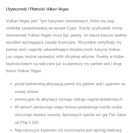
Użyteczność I Płatności Vulkan Vegas
Vulkan Vegas jest” “tym kasynem internetowym, które ma swą
siedzibę zarejestrowaną na wyspie Cyprz. Każdy użytkownik strony
internetowej Vulkan Vegas może być pewny, że nasze kasyno spełnia
wszelkie wymagające zasady licencyjne. Wszystkie certyfikaty my
partner and i nagrody udowadniające bezpieczność kasyna Vulkan
Las vegas można sprawdzić mhh oficjalnej witrynie. Punkty w klubie
lojalnościowym są naliczane już za pierwszy my partner and i drugi
bonus Vulkan Vegas.
przed wielokrotną aktywacją premii my partner and i spamem na
swojej stronie.
promocyjne do aktywacji różnego rodzaju nagród dodatkowych.
W ramach pierwszego etapu bonusu powitalnego każda osoba
otrzymuje również seventy darmowych spinów em grę Fire Joker
od Play’n GO.
Najczęstszym kryterium ich rozróżniania jest wymóg realizacji