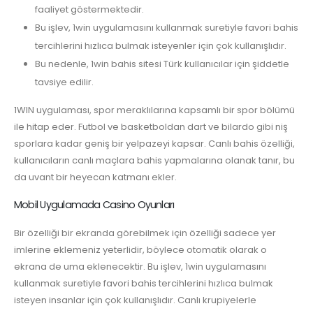
faaliyet göstermektedir.
Bu işlev, 1win uygulamasını kullanmak suretiyle favori bahis
tercihlerini hızlıca bulmak isteyenler için çok kullanışlıdır.
Bu nedenle, 1win bahis sitesi Türk kullanıcılar için şiddetle
tavsiye edilir.
1WIN uygulaması, spor meraklılarına kapsamlı bir spor bölümü
ile hitap eder. Futbol ve basketboldan dart ve bilardo gibi niş
sporlara kadar geniş bir yelpazeyi kapsar. Canlı bahis özelliği,
kullanıcıların canlı maçlara bahis yapmalarına olanak tanır, bu
da uvant bir heyecan katmanı ekler.
Mobil Uygulamada Casino Oyunları
Bir özelliği bir ekranda görebilmek için özelliği sadece yer
imlerine eklemeniz yeterlidir, böylece otomatik olarak o
ekrana de uma eklenecektir. Bu işlev, 1win uygulamasını
kullanmak suretiyle favori bahis tercihlerini hızlıca bulmak
isteyen insanlar için çok kullanışlıdır. Canlı krupiyelerle