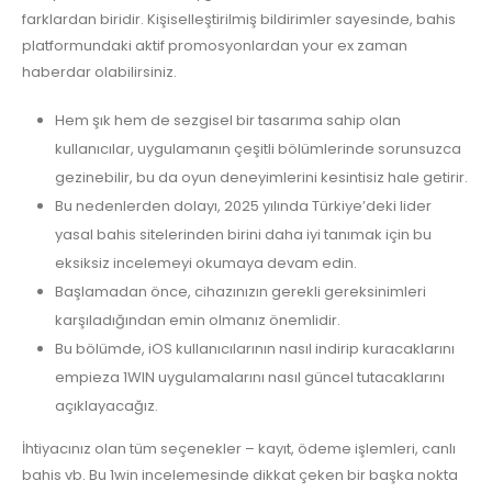
farklardan biridir. Kişiselleştirilmiş bildirimler sayesinde, bahis
platformundaki aktif promosyonlardan your ex zaman
haberdar olabilirsiniz.
Hem şık hem de sezgisel bir tasarıma sahip olan
kullanıcılar, uygulamanın çeşitli bölümlerinde sorunsuzca
gezinebilir, bu da oyun deneyimlerini kesintisiz hale getirir.
Bu nedenlerden dolayı, 2025 yılında Türkiye’deki lider
yasal bahis sitelerinden birini daha iyi tanımak için bu
eksiksiz incelemeyi okumaya devam edin.
Başlamadan önce, cihazınızın gerekli gereksinimleri
karşıladığından emin olmanız önemlidir.
Bu bölümde, iOS kullanıcılarının nasıl indirip kuracaklarını
empieza 1WIN uygulamalarını nasıl güncel tutacaklarını
açıklayacağız.
İhtiyacınız olan tüm seçenekler – kayıt, ödeme işlemleri, canlı
bahis vb. Bu 1win incelemesinde dikkat çeken bir başka nokta