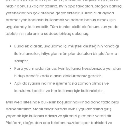
hiçbir bonusu kaçırmazsınız. 1Win app faydaları, olağan bahisçi
yeteneklerinin çok ötesine geçmektedir. Kullanıcılar ayrıca
promosyon kodlarını kullanmak ve added bonus almak için
uygulamayı kullanabilir. Tüm bunlar akıllı telefonunuzun ya da
tabletinizin ekranına sadece birkaç dokunuş.
Buna ek olarak, uygulama içi müşteri desteğinin rahatlığı
ile kullanıcılar, ihtiyaçlarını ön planda tutan bir platforma
sahiptir.
Para yatırmadan önce, 1win kullanıcı hesabınızda yer alan
hidup benefit kodu alanını doldurmanız gerekir.
Apk dosyasını indirme işlemi fazla zaman almaz ve
kurulumu basittir ve her kullanıcı için kullanılabilir.
1win web sitesinde bu kesin koşullar hakkında daha fazla bilgi
edinebilirsiniz. Mobil cihazınızdan 1win uygulamasına giriş
yapmak için kullanıcı adınızı ve şifrenizi girmeniz yeterlidir.
Platform, doğrudan cep telefonunuzdan spor bahisleri ve