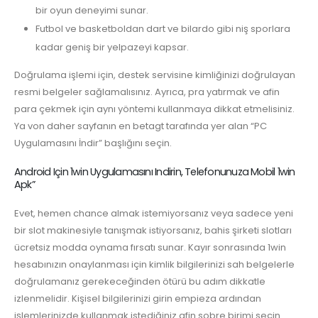
bir oyun deneyimi sunar.
Futbol ve basketboldan dart ve bilardo gibi niş sporlara
kadar geniş bir yelpazeyi kapsar.
Doğrulama işlemi için, destek servisine kimliğinizi doğrulayan
resmi belgeler sağlamalısınız. Ayrıca, pra yatırmak ve afin
para çekmek için aynı yöntemi kullanmaya dikkat etmelisiniz.
Ya von daher sayfanın en betagt tarafında yer alan “PC
Uygulamasını İndir” başlığını seçin.
Android Için 1win Uygulamasını Indirin, Telefonunuza Mobil 1win
Apk”
Evet, hemen chance almak istemiyorsanız veya sadece yeni
bir slot makinesiyle tanışmak istiyorsanız, bahis şirketi slotları
ücretsiz modda oynama fırsatı sunar. Kayır sonrasında 1win
hesabınızın onaylanması için kimlik bilgilerinizi sah belgelerle
doğrulamanız gerekeceğinden ötürü bu adım dikkatle
izlenmelidir. Kişisel bilgilerinizi girin empieza ardından
işlemlerinizde kullanmak istediğiniz afin sobre birimi seçin.