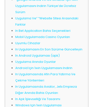
Uygulamasını Indirin Türkiye’de Ücretsiz
Sürüm
Uygulama Ve” “Website Sitesi Arasındaki
Farklar
In Bet Application Bahis Seçenekleri
Mobil Uygulamada Casino Oyunları
Uyumlu Cihazlar
In Uygulamasını En Son Sürüme Güncelleyin
In Android Uygulaması (apk)
Uygulama Anında Oyunlar
Android Için 1win Uygulamasını Indirin
In Uygulamasında Afin Para Yatırma Ve
Çekme Yöntemleri
In Uygulamasında Aviator, Jetx Empieza
Diğer Anında Bahis Oyunları
In Apk İşlevselliği Ve Tasarımı
Windows Için 1win Uygulaması