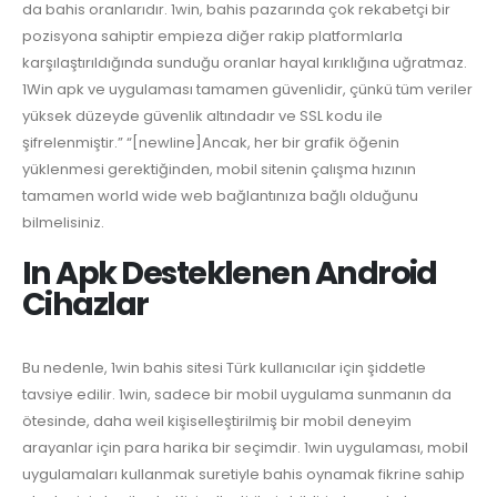
da bahis oranlarıdır. 1win, bahis pazarında çok rekabetçi bir
pozisyona sahiptir empieza diğer rakip platformlarla
karşılaştırıldığında sunduğu oranlar hayal kırıklığına uğratmaz.
1Win apk ve uygulaması tamamen güvenlidir, çünkü tüm veriler
yüksek düzeyde güvenlik altındadır ve SSL kodu ile
şifrelenmiştir.” “[newline]Ancak, her bir grafik öğenin
yüklenmesi gerektiğinden, mobil sitenin çalışma hızının
tamamen world wide web bağlantınıza bağlı olduğunu
bilmelisiniz.
In Apk Desteklenen Android
Cihazlar
Bu nedenle, 1win bahis sitesi Türk kullanıcılar için şiddetle
tavsiye edilir. 1win, sadece bir mobil uygulama sunmanın da
ötesinde, daha weil kişiselleştirilmiş bir mobil deneyim
arayanlar için para harika bir seçimdir. 1win uygulaması, mobil
uygulamaları kullanmak suretiyle bahis oynamak fikrine sahip