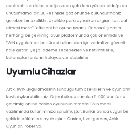
canlı bahislerde bulacağınızdan çok daha yüksek olduğu da
unutulmamalıdır. Bu kesinlikle göz önünde bulundurmanız
gereken bir özelliktir, özellikle para oynarken bilgisini test out
etmeyi more” “efficient bir oyuncuysanız. Finansal işlemler,
herhangi bir çevrimiçi oyun platformunda çok önemlidir ve
1WIN uygulaması bu süreci kullanıcıları için verimli ve güvenli
hale getirir. Çeşitli ödeme seçenekleri ve net limitlerle,
kullanıcılar fonlarını kolayca yönetebilirler.
Uyumlu Cihazlar
Artık, 1WIN uygulamasının sunduğu tüm özelliklerin ve oyunların
keyfini çıkarabilirsiniz. Orjinal sitede sunulan 11. 000’den fazla
çevrimiçi online casino oyununun tamamı 1Win mobil
yazılımında kullanımınıza sunulmuştur. Bunlar ayrıca uygun bir
şekilde bölümlere ayrılmıştır – Casino, Live-games, Anlık
Oyunlar, Poker vb.