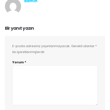
admin
Bir yanıt yazın
E-posta adresiniz yayınlanmayacak.
Gerekli alanlar
*
ile işaretlenmişlerdir
Yorum
*