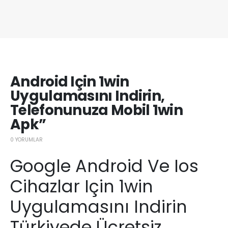
Android Için 1win
Uygulamasını Indirin,
Telefonunuza Mobil 1win
Apk”
0 YORUMLAR
Google Android Ve Ios
Cihazlar Için 1win
Uygulamasını Indirin
Türkiyede Ücretsiz