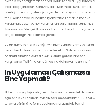
ekranın en betagt tarafında yer paul “Android Uygulamasını
İndir” başlığını seçin. Cihazınızdaki 1win mobil uygulaması,
istediğiniz zaman, istediğiniz yerde bahis oynamanıza olanak
tanır. Apk dosyasını indirme işlemi fazla zaman almaz ve
kurulumu basittir ve her kullanıcı için kullanılabilir. Günümüz
itibariyle 1win’de çeşitli spor dallarından birçok canlı yayına
erişebileceğinizi belirtmek gerekir.
Bu tür güçlü yönlerin varlığı, 1win hizmetini kullanmaya karar
veren her kullanıcıyı memnun edecektir. Sahip olduğunuz
Android cihaz ne olursa olsun, sistem gereksinimlerini
karşılıyorsa, 1WIN’in oyun dünyasına dalmaya hazırsınız.”
In Uygulaması Çalışmazsa
Eine Yapmalı?
İlk kez giriş yaptığınızda, resmi 1win web sitesindeki tasarım
öğelerinin ve renklerin aynısını fark edeceksiniz” “. Bu özelik,
tarayıcı sürümü ile 1win uygulaması arasındaki temel