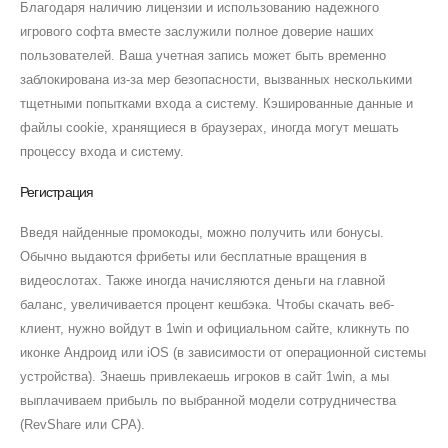
Благодаря наличию лицензии и использованию надежного
игрового софта вместе заслужили полное доверие наших
пользователей. Ваша учетная запись может быть временно
заблокирована из-за мер безопасности, вызванных несколькими
тщетными попытками входа а систему. Кэшированные данные и
файлы cookie, хранящиеся в браузерах, иногда могут мешать
процессу входа и систему.
Регистрация
Введя найденные промокоды, можно получить или бонусы.
Обычно выдаются фрибеты или бесплатные вращения в
видеослотах. Также иногда начисляются деньги на главной
баланс, увеличивается процент кешбэка. Чтобы скачать веб-
клиент, нужно войдут в 1win и официальном сайте, кликнуть по
иконке Андроид или iOS (в зависимости от операционной системы
устройства). Знаешь привлекаешь игроков в сайт 1win, а мы
выплачиваем прибыль по выбранной модели сотрудничества
(RevShare или CPA).