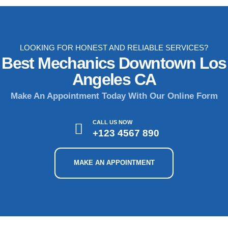
LOOKING FOR HONEST AND RELIABLE SERVICES?
Best Mechanics Downtown Los
Angeles CA
Make An Appointment Today With Our Online Form
CALL US NOW
+123 4567 890
MAKE AN APPOINTMENT