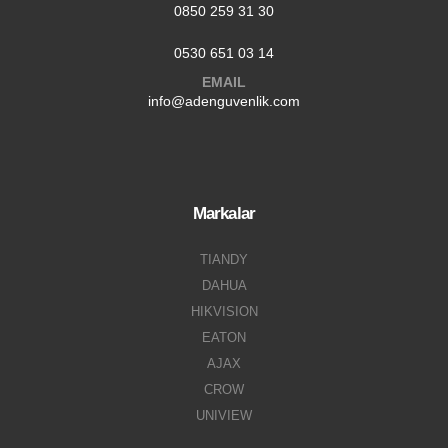
0850 259 31 30
0530 651 03 14
EMAIL
info@adenguvenlik.com
Markalar
TIANDY
DAHUA
HIKVISION
EATON
AJAX
CROW
UNIVIEW