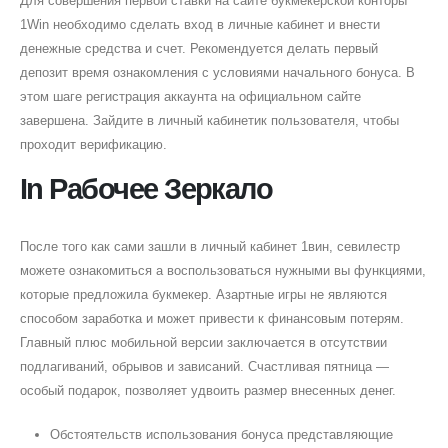
Для совершения первой ставки на сайте букмекерской конторы
1Win необходимо сделать вход в личные кабинет и внести
денежные средства и счет. Рекомендуется делать первый
депозит время ознакомления с условиями начального бонуса. В
этом шаге регистрация аккаунта на официальном сайте
завершена. Зайдите в личный кабинетик пользователя, чтобы
проходит верификацию.
In Рабочее Зеркало
После того как сами зашли в личный кабинет 1вин, севилестр
можете ознакомиться а воспользоваться нужными вы функциями,
которые предложила букмекер. Азартные игры не являются
способом заработка и может привести к финансовым потерям.
Главный плюс мобильной версии заключается в отсутствии
подлагиваний, обрывов и зависаний. Счастливая пятница —
особый подарок, позволяет удвоить размер внесенных денег.
Обстоятельств использования бонуса представляющие