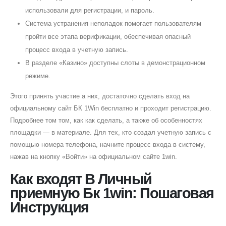
использовали для регистрации, и пароль.
Система устранения неполадок помогает пользователям
пройти все этапа верификации, обеспечивая опасный
процесс входа в учетную запись.
В разделе «Казино» доступны слоты в демонстрационном
режиме.
Этого принять участие а них, достаточно сделать вход на
официальному сайт БК 1Win бесплатно и проходит регистрацию.
Подробнее том том, как как сделать, а также об особенностях
площадки — в материале. Для тех, кто создал учетную запись с
помощью номера телефона, начните процесс входа в систему,
нажав на кнопку «Войти» на официальном сайте 1win.
Как входят В Личный
приемную Бк 1win: Пошаговая
Инструкция