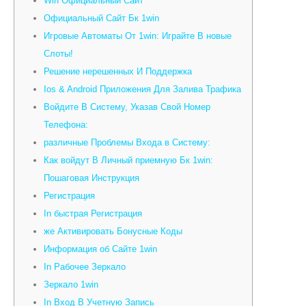
Win Официальный Сайт
Официальный Сайт Бк 1win
Игровые Автоматы От 1win: Играйте В новые
Слоты!
Решение нерешенных И Поддержка
Ios & Android Приложения Для Залива Трафика
Войдите В Систему, Указав Свой Номер
Телефона:
различные Проблемы Входа в Систему:
Как войдут В Личный приемную Бк 1win:
Пошаговая Инструкция
Регистрация
In быстрая Регистрация
же Активировать Бонусные Коды
Информация об Сайте 1win
In Рабочее Зеркало
Зеркало 1win
In Вход В Учетную Запись