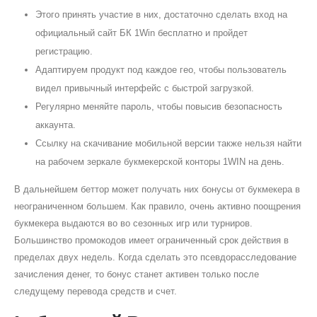
Этого принять участие в них, достаточно сделать вход на
официальный сайт БК 1Win бесплатно и пройдет
регистрацию.
Адаптируем продукт под каждое гео, чтобы пользователь
видел привычный интерфейс с быстрой загрузкой.
Регулярно меняйте пароль, чтобы повысив безопасность
аккаунта.
Ссылку на скачивание мобильной версии также нельзя найти
на рабочем зеркале букмекерской конторы 1WIN на день.
В дальнейшем беттор может получать них бонусы от букмекера в
неограниченном большем. Как правило, очень активно поощрения
букмекера выдаются во во сезонных игр или турниров.
Большинство промокодов имеет ограниченный срок действия в
пределах двух недель. Когда сделать это псевдорасследование
зачисления денег, то бонус станет активен только после
следущему перевода средств и счет.