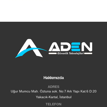
Hakkımızda
ADRES
Uğur Mumcu Mah. Öztuna sok. No:7 Ark Yapı Kat:6 D:20
Yakacık-Kartal, İstanbul
TELEFON