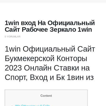
1win вход На Официальный
Сайт Рабочее Зеркало 1win
0 YORUMLAR
1win Официальный Сайт
Букмекерской Конторы
2023 Онлайн Ставки на
Спорт, Вход и Бк 1вин из
Content