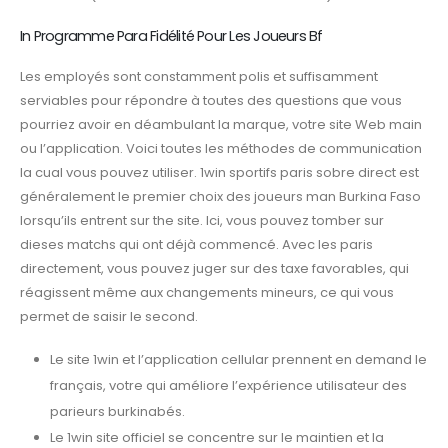
In Programme Para Fidélité Pour Les Joueurs Bf
Les employés sont constamment polis et suffisamment
serviables pour répondre à toutes des questions que vous
pourriez avoir en déambulant la marque, votre site Web main
ou l’application. Voici toutes les méthodes de communication
la cual vous pouvez utiliser. 1win sportifs paris sobre direct est
généralement le premier choix des joueurs man Burkina Faso
lorsqu’ils entrent sur the site. Ici, vous pouvez tomber sur
dieses matchs qui ont déjà commencé. Avec les paris
directement, vous pouvez juger sur des taxe favorables, qui
réagissent même aux changements mineurs, ce qui vous
permet de saisir le second.
Le site 1win et l’application cellular prennent en demand le
français, votre qui améliore l’expérience utilisateur des
parieurs burkinabés.
Le 1win site officiel se concentre sur le maintien et la