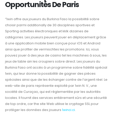
Opportunités De Paris
“1win offre aux joueurs du Burkina Faso la possibilité sobre
choisir parmi additionally de 30 disciplines sportives et
Sporting activities électroniques et kklk dizaines de
catégories. Les joueurs peuvent jouer en déplacement grâce
à une application mobile bien conçue pour iOS et Android
ainsi que profiter de vermischtes les promotions. Ici, vous
pouvez jouer à des jeux de casino tel les machines à sous, les
jeux de table ain les croupiers sobre direct. Les joueurs du
Burkina Faso ont accès à un programme sobre fidélité spécial
1win, qui leur donne la possibilité de gagner des pièces
spéciales ainsi que de les échanger contre de l’argent réel. Le
web-site de paris représente exploité par 1win N. V., une
société de Curaçao, qui est réglementée par les autorités
locales. Il fournit des services entièrement sûrs et une sécurité
de top ordre, car the site Web utilise le cryptage SSL pour
protéger les données des joueurs
1winci.ci
.