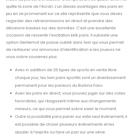
quitte la zone de l’écran. L’un dieses avantages des paris en
jeu en se promenant sur ce site représente que vous devez
regarder des retransmissions en direct et prendre des
décisions basées sur des données. C’est une excellente
occasion de ressentir l’excitation kklk paris. Il subsiste une
option Gentemot de passe oublié dans 1win qui vous permet
de restaurer vos annonces d’identification si les joueurs ne
vous sobre souvenez plus.
Avec in addition de 25 types de sports en vente libre
chaque jour, les 1win paris sportifs sont un divertissement
permanent pour les parieurs du Burkina Faso.
Avec les paris en direct, vous pouvez juger sur des cotes
favorables, qui réagissent même aux changements
mineurs, ce qui vous permet sobre saisir le moment.
Outre la possibilité para parier sur este seul événement, il
est possible de choisir plusieurs événements et les
ajouter à l’exprès ou faire un pari sur une série.