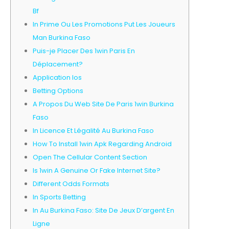
Bf
In Prime Ou Les Promotions Put Les Joueurs
Man Burkina Faso
Puis-je Placer Des 1win Paris En
Déplacement?
Application Ios
Betting Options
A Propos Du Web Site De Paris 1win Burkina
Faso
In Licence Et Légalité Au Burkina Faso
How To Install 1win Apk Regarding Android
Open The Cellular Content Section
Is 1win A Genuine Or Fake Internet Site?
Different Odds Formats
In Sports Betting
In Au Burkina Faso: Site De Jeux D’argent En
Ligne