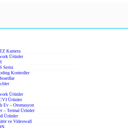
PTZ Kamera
work Ürünler
R
 Serisi
ding Kontroller
boardlar
chler
work Ürünler
VI Ürünler
lı Ev – Otomasyon
r – Termal Ürünler
l Ürünler
tör ve Videowall
ON