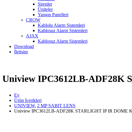
Sirenler
Üniteler
Yangın Panelleri
CROW
Kablolu Alarm Sistemleri
Kablosuz Alarm Sistemleri
AJAX
Kablosuz Alarm Sistemleri
Download
İletişim
Uniview IPC3612LB-ADF28K
Ev
Ürün İçerikleri
UNIVIEW
,
2 MP SABIT LENS
Uniview IPC3612LB-ADF28K STARLIGHT IP IR DOME