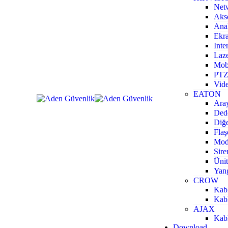
Net
Akse
Ana
Ekra
Inte
Laze
Mobi
PTZ
Vide
EATON
Aray
Dede
Diğe
Flaş
Mod
Sire
Ünit
Yang
CROW
Kabl
Kabl
AJAX
Kabl
Download