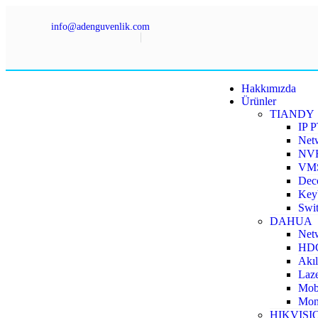
info@adenguvenlik.com
Hakkımızda
Ürünler
TIANDY
IP 
Net
NV
VMS
Deco
Key
Swit
DAHUA
Net
HDC
Akıl
Laze
Mobi
Moni
HIKVISI