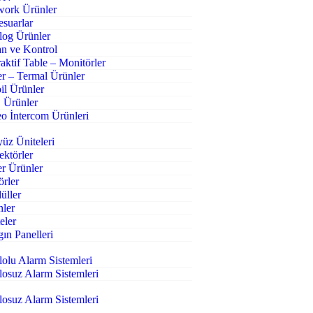
work Ürünler
suarlar
log Ürünler
n ve Kontrol
raktif Table – Monitörler
r – Termal Ürünler
l Ürünler
 Ürünler
o İntercom Ürünleri
üz Üniteleri
ktörler
r Ürünler
örler
üller
nler
eler
ın Panelleri
olu Alarm Sistemleri
osuz Alarm Sistemleri
osuz Alarm Sistemleri