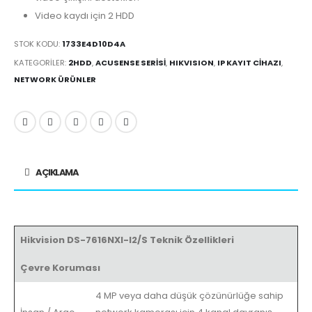
Video kaydı için 2 HDD
STOK KODU:
1733E4D10D4A
KATEGORILER:
2HDD
,
ACUSENSE SERISI
,
HIKVISION
,
IP KAYIT CIHAZI
,
NETWORK ÜRÜNLER
AÇIKLAMA
Hikvision DS-7616NXI-I2/S Teknik Özellikleri
Çevre Koruması
4 MP veya daha düşük çözünürlüğe sahip