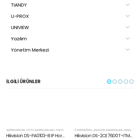
TIANDY
U-PROX
UNIVIEW
Yazılım
Yönetim Merkezi
İLGILI ÜRÜNLER
AKSESUARLAR
,
CCTV AKSESUARLARI
,
HIKVISION
2 MEGAPIXEL
,
ANALOG KAMERALAR
,
ANALOG ÜRÜNLER
Hikvision DS-PA0103-B IP Horn Hoparlör
Hikvision DS-2CE76D0T-ITMFS (2.8mm) 2 MP Sesli Kamera