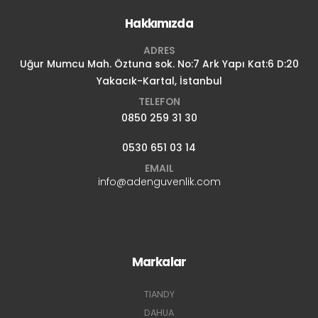
Hakkımızda
ADRES
Uğur Mumcu Mah. Öztuna sok. No:7 Ark Yapı Kat:6 D:20
Yakacık-Kartal, İstanbul
TELEFON
0850 259 31 30
0530 651 03 14
EMAIL
info@adenguvenlik.com
Markalar
TIANDY
DAHUA