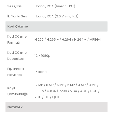
Ses Çıkışı
1 kanal, RCA (Linear, 1 KΩ)
İki Yönlü Ses
1 kanal, RCA (2.0 Vp-p, 1kΩ)
Kod Çözme
Kod Çözme
H.265 / H.265 + / H.264 / H.264 + / MPEG4
Formatı
Kod Çözme
12 × 1080p
Kapasitesi
Eşzamanlı
16 kanal
Playback
12 MP / 8 MP / 6 MP / 5 MP / 4 MP / 3 MP /
Kayıt
1080p / UXGA / 720p / VGA / 4CIF / DCIF /
Çözünürlüğü
2CIF / CIF / QCIF
Network