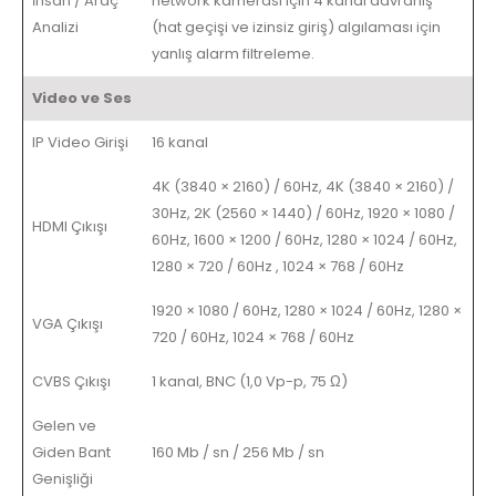
İnsan / Araç
network kamerası için 4 kanal davranış
Analizi
(hat geçişi ve izinsiz giriş) algılaması için
yanlış alarm filtreleme.
Video ve Ses
IP Video Girişi
16 kanal
4K (3840 × 2160) / 60Hz, 4K (3840 × 2160) /
30Hz, 2K (2560 × 1440) / 60Hz, 1920 × 1080 /
HDMI Çıkışı
60Hz, 1600 × 1200 / 60Hz, 1280 × 1024 / 60Hz,
1280 × 720 / 60Hz , 1024 × 768 / 60Hz
1920 × 1080 / 60Hz, 1280 × 1024 / 60Hz, 1280 ×
VGA Çıkışı
720 / 60Hz, 1024 × 768 / 60Hz
CVBS Çıkışı
1 kanal, BNC (1,0 Vp-p, 75 Ω)
Gelen ve
Giden Bant
160 Mb / sn / 256 Mb / sn
Genişliği