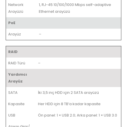
Network
1, RJ-45 10/100/1000 Mbps self-adaptive
Arayüzü
Ethernet arayüzü
PoE
Arayüz
–
RAID
RAID Türü
–
Yardımcı
Arayüz
SATA
İki 3,5 inç HDD için 2 SATA arayüzü
Kapasite
Her HDD için 8 TB’a kadar kapasite
USB
Ön panel: 1 × USB 2.0; Arka panel: 1 × USB 3.0
Alarm Giriş/