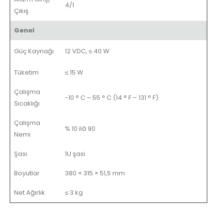
4/1
Çıkış
Genel
Güç Kaynağı
12 VDC, ≤ 40 W
Tüketim
≤ 15 W
Çalışma
-10 ° C – 55 ° C (14 ° F – 131 ° F)
Sıcaklığı
Çalışma
% 10 ilâ 90
Nemi
Şasi
1U şasi
Boyutlar
380 × 315 × 51,5 mm
Net Ağırlık
≤ 3 kg