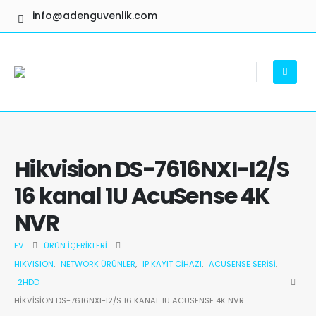
info@adenguvenlik.com
Hikvision DS-7616NXI-I2/S
16 kanal 1U AcuSense 4K
NVR
EV
ÜRÜN İÇERIKLERI
HIKVISION
,
NETWORK ÜRÜNLER
,
IP KAYIT CIHAZI
,
ACUSENSE SERISI
,
2HDD
HIKVISION DS-7616NXI-I2/S 16 KANAL 1U ACUSENSE 4K NVR