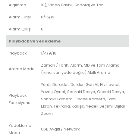
Algılama
18), Video Kaybı
,
Sabotaj ve Tanı
Alarm Girişi
8/16/16
Alarm Çıkışı
6
Playback ve Yedekleme
Playback
1/4/9/16
Zaman / Tarih, Alarm, MD ve Tam Arama
Arama Modu
(ikinci saniyede doğru) Akıllı Arama
Yürüt, Duraklat, Durdur, Geri Al, Hızlı oynat,
Yavaş Oynat, Sonraki Dosya, Önceki Dosya,
Playback
Sonraki Kamera, Önceki Kamera, Tam
Fonksiyonu
Ekran, Tekrarla, Karışık, Yedek Seçimi, Dijital
Zoom
Yedekleme
USB Aygıtı / Network
Modu