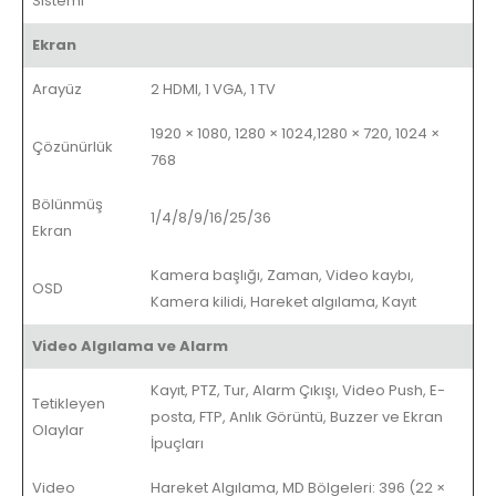
Sistemi
Ekran
Arayüz
2 HDMI, 1 VGA, 1 TV
1920 × 1080, 1280 × 1024,1280 × 720, 1024 ×
Çözünürlük
768
Bölünmüş
1/4/8/9/16/25/36
Ekran
Kamera başlığı, Zaman, Video kaybı,
OSD
Kamera kilidi, Hareket algılama, Kayıt
Video Algılama ve Alarm
Kayıt, PTZ, Tur, Alarm Çıkışı, Video Push, E-
Tetikleyen
posta, FTP, Anlık Görüntü, Buzzer ve Ekran
Olaylar
İpuçları
Video
Hareket Algılama, MD Bölgeleri: 396 (22 ×