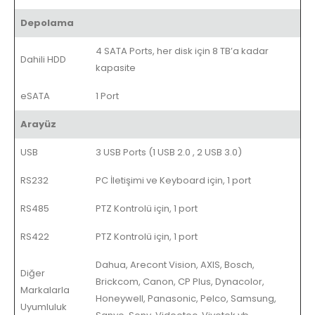
Depolama
4 SATA Ports, her disk için 8 TB’a kadar
Dahili HDD
kapasite
eSATA
1 Port
Arayüz
USB
3 USB Ports (1 USB 2.0 , 2 USB 3.0)
RS232
PC İletişimi ve Keyboard için, 1 port
RS485
PTZ Kontrolü için, 1 port
RS422
PTZ Kontrolü için, 1 port
Dahua, Arecont Vision, AXIS, Bosch,
Diğer
Brickcom, Canon, CP Plus, Dynacolor,
Markalarla
Honeywell, Panasonic, Pelco, Samsung,
Uyumluluk