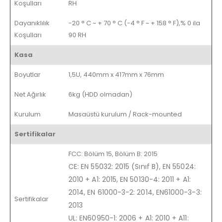
Koşulları
RH
Dayanıklılık
-20 ° C ~ + 70 ° C (-4 ° F ~ + 158 ° F),% 0 ila
Koşulları
90 RH
Kasa
Boyutlar
1,5U, 440mm x 417mm x 76mm
Net Ağırlık
6kg (HDD olmadan)
Kurulum
Masaüstü kurulum / Rack-mounted
Sertifikalar
FCC: Bölüm 15, Bölüm B: 2015
CE: EN 55032: 2015 (Sınıf B), EN 55024:
2010 + A1: 2015, EN 50130-4: 2011 + A1:
2014, EN 61000-3-2: 2014, EN61000-3-3:
Sertifikalar
2013
UL: EN60950-1: 2006 + A1: 2010 + A11: