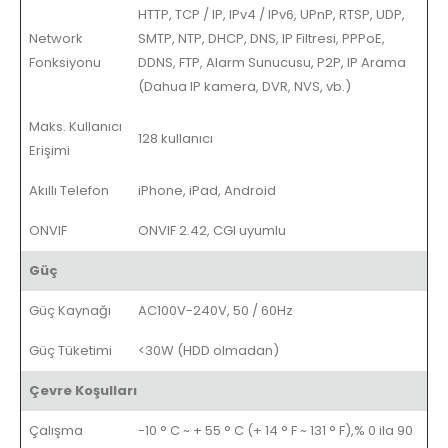
HTTP, TCP / IP, IPv4 / IPv6, UPnP, RTSP, UDP,
Network
SMTP, NTP, DHCP, DNS, IP Filtresi, PPPoE,
Fonksiyonu
DDNS, FTP, Alarm Sunucusu, P2P, IP Arama
(Dahua IP kamera, DVR, NVS, vb.)
Maks. Kullanıcı
128 kullanıcı
Erişimi
Akıllı Telefon
iPhone, iPad, Android
ONVIF
ONVIF 2.42, CGI uyumlu
Güç
Güç Kaynağı
AC100V-240V, 50 / 60Hz
Güç Tüketimi
<30W (HDD olmadan)
Çevre Koşulları
Çalışma
-10 ° C ~ + 55 ° C (+ 14 ° F ~ 131 ° F),% 0 ila 90