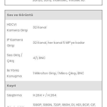
Sanyo, Sony, Videotec, Vivotek vb.
Ses ve Görüntü
HDCVI
32 Kanal
Kamera Girişi
IP Kamera
32 Kanal, her kanal 5 MP’ye kadar
Girişi
Ses Giriş /
4/1, BNC
Çıkış
İki Yönlü
1 Mikrofon Girişi, 1 Mikro Çıkışı, BNC
Konuşma
Kayıt
Sıkıştırma
H.264 + / H.264
1080P, 1080N, 720P, 960H, D1, HD1, BCIF, CIF,