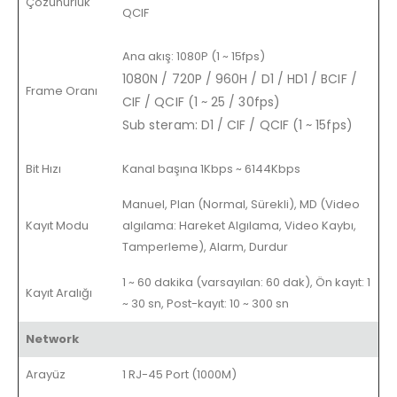
Çözünürlük
QCIF
Ana akış: 1080P (1 ~ 15fps)
1080N / 720P / 960H / D1 / HD1 / BCIF /
Frame Oranı
CIF / QCIF (1 ~ 25 / 30fps)
Sub steram: D1 / CIF / QCIF (1 ~ 15fps)
Bit Hızı
Kanal başına 1Kbps ~ 6144Kbps
Manuel, Plan (Normal, Sürekli), MD (Video
Kayıt Modu
algılama: Hareket Algılama, Video Kaybı,
Tamperleme), Alarm, Durdur
1 ~ 60 dakika (varsayılan: 60 dak), Ön kayıt: 1
Kayıt Aralığı
~ 30 sn, Post-kayıt: 10 ~ 300 sn
Network
Arayüz
1 RJ-45 Port (1000M)