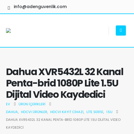
info@adenguvenlik.com
Dahua XVR5432L 32 Kanal
Penta-brid 1080P Lite 1.5U
Dijital Video Kaydedici
EV
ÜRÜN İÇERIKLERI
DAHUA
,
HDCVI ÜRÜNLER
,
HDCVI KAYIT CIHAZI
,
LITE SERISI
,
1.5U
DAHUA XVR5432L 32 KANAL PENTA-BRID 1080P LITE 1.5U DIJITAL VIDEO
KAYDEDICI