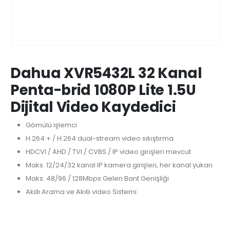
Dahua XVR5432L 32 Kanal
Penta-brid 1080P Lite 1.5U
Dijital Video Kaydedici
Gömülü işlemci
H.264 + / H.264 dual-stream video sıkıştırma
HDCVI / AHD / TVI / CVBS / IP video girişleri mevcut
Maks. 12/24/32 kanal IP kamera girişleri, her kanal yukarı
Maks. 48/96 / 128Mbps Gelen Bant Genişliği
Akıllı Arama ve Akıllı video Sistemi