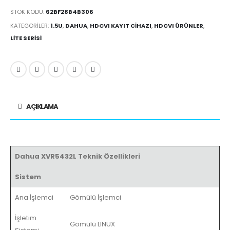
STOK KODU:
62BF28B4B306
KATEGORILER:
1.5U
,
DAHUA
,
HDCVI KAYIT CIHAZI
,
HDCVI ÜRÜNLER
,
LITE SERISI
AÇIKLAMA
Dahua XVR5432L Teknik Özellikleri
Sistem
Ana İşlemci
Gömülü İşlemci
İşletim
Gömülü LINUX