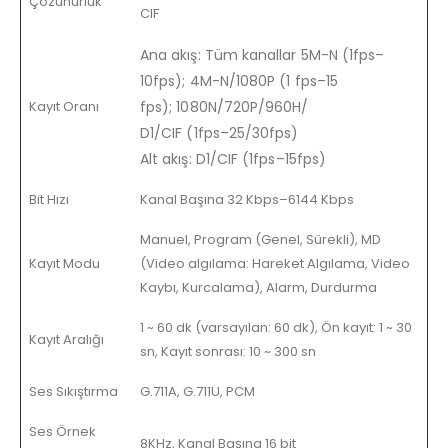
Çözünürlük
CIF
Ana akış: Tüm kanallar 5M-N (1fps–
10fps); 4M-N/1080P (1 fps–15
Kayıt Oranı
fps); 1080N/720P/960H/
D1/CIF (1fps–25/30fps)
Alt akış: D1/CIF (1fps–15fps)
Bit Hızı
Kanal Başına 32 Kbps–6144 Kbps
Manuel, Program (Genel, Sürekli), MD
Kayıt Modu
(Video algılama: Hareket Algılama, Video
Kaybı, Kurcalama), Alarm, Durdurma
1 ~ 60 dk (varsayılan: 60 dk), Ön kayıt: 1 ~ 30
Kayıt Aralığı
sn, Kayıt sonrası: 10 ~ 300 sn
Ses Sıkıştırma
G.711A, G.711U, PCM
Ses Örnek
8KHz, Kanal Başına 16 bit