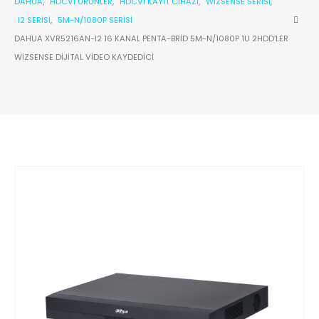
DAHUA
,
HDCVI ÜRÜNLER
,
HDCVI KAYIT CIHAZI
,
WIZSENSE SERISI
,
I2 SERISI
,
5M-N/1080P SERISI
DAHUA XVR5216AN-I2 16 KANAL PENTA-BRID 5M-N/1080P 1U 2HDD’LER
WIZSENSE DIJITAL VIDEO KAYDEDICI