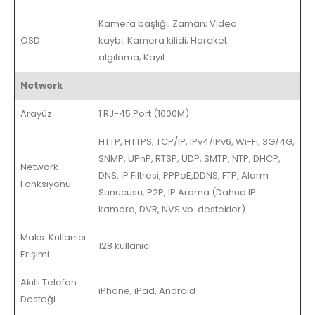
Kamera başlığı; Zaman; Video
OSD
kaybı; Kamera kilidi; Hareket
algılama; Kayıt
Network
Arayüz
1 RJ-45 Port (1000M)
HTTP, HTTPS, TCP/IP, IPv4/IPv6, Wi-Fi, 3G/4G,
SNMP, UPnP, RTSP, UDP, SMTP, NTP, DHCP,
Network
DNS, IP Filtresi, PPPoE,DDNS, FTP, Alarm
Fonksiyonu
Sunucusu, P2P, IP Arama (Dahua IP
kamera, DVR, NVS vb. destekler)
Maks. Kullanıcı
128 kullanıcı
Erişimi
Akıllı Telefon
iPhone, iPad, Android
Desteği