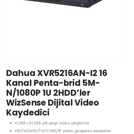
Dahua XVR5216AN-I2 16
Kanal Penta-brid 5M-
N/1080P 1U 2HDD’ler
WizSense Dijital Video
Kaydedici
H.265+/H.265 çift akışlı video sıkıştırma
HDCVI/AHD/TVI/CVBS/IP video girişlerini destekler.