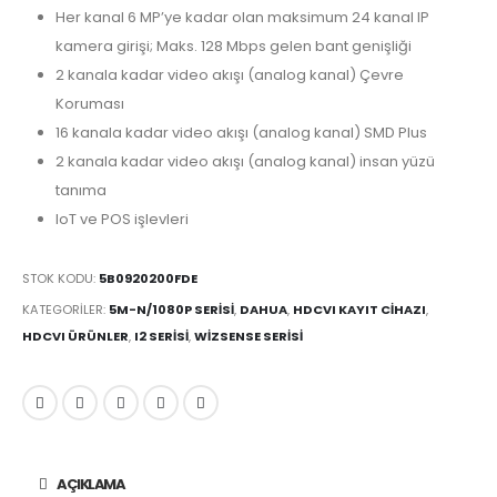
Her kanal 6 MP’ye kadar olan maksimum 24 kanal IP
kamera girişi; Maks. 128 Mbps gelen bant genişliği
2 kanala kadar video akışı (analog kanal) Çevre
Koruması
16 kanala kadar video akışı (analog kanal) SMD Plus
2 kanala kadar video akışı (analog kanal) insan yüzü
tanıma
IoT ve POS işlevleri
STOK KODU:
5B0920200FDE
KATEGORILER:
5M-N/1080P SERISI
,
DAHUA
,
HDCVI KAYIT CIHAZI
,
HDCVI ÜRÜNLER
,
I2 SERISI
,
WIZSENSE SERISI
AÇIKLAMA