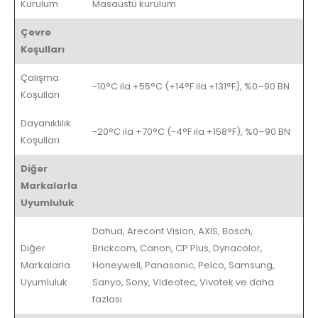
Kurulum
Masaüstü kurulum
Çevre
Koşulları
Çalışma
-10°C ila +55°C (+14°F ila +131°F), %0–90 BN
Koşulları
Dayanıklılık
-20°C ila +70°C (-4°F ila +158°F), %0–90 BN
Koşulları
Diğer
Markalarla
Uyumluluk
Dahua, Arecont Vision, AXIS, Bosch,
Diğer
Brickcom, Canon, CP Plus, Dynacolor,
Markalarla
Honeywell, Panasonic, Pelco, Samsung,
Uyumluluk
Sanyo, Sony, Videotec, Vivotek ve daha
fazlası