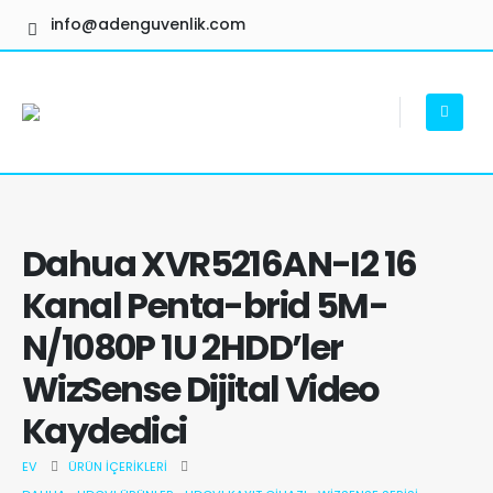
info@adenguvenlik.com
Dahua XVR5216AN-I2 16
Kanal Penta-brid 5M-
N/1080P 1U 2HDD’ler
WizSense Dijital Video
Kaydedici
EV
ÜRÜN İÇERIKLERI