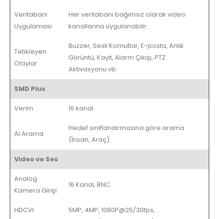
Veritabanı
Her veritabanı bağımsız olarak video
Uygulaması
kanallarına uygulanabilir.
Buzzer, Sesli Komutlar, E-posta, Anlık
Tetikleyen
Görüntü, Kayıt, Alarm Çıkışı, PTZ
Olaylar
Aktivasyonu vb.
SMD Plus
Verim
16 kanal
Hedef sınıflandırmasına göre arama
AI Arama
(İnsan, Araç)
Video ve Ses
Analog
16 Kanal, BNC
Kamera Girişi
HDCVI
5MP, 4MP, 1080P@25/30fps,