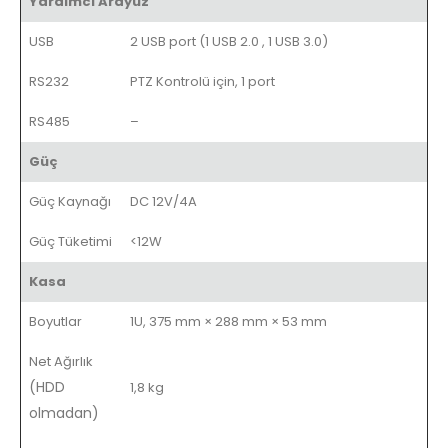
Yardımcı Arayüz
USB
2 USB port (1 USB 2.0 , 1 USB 3.0)
RS232
PTZ Kontrolü için, 1 port
RS485
–
Güç
Güç Kaynağı
DC 12V/4A
Güç Tüketimi
<12W
Kasa
Boyutlar
1U, 375 mm × 288 mm × 53 mm
Net Ağırlık
(HDD
1,8 kg
olmadan)