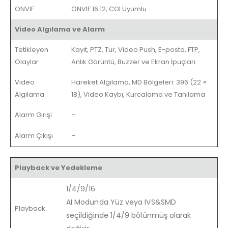
ONVIF
ONVIF 16.12, CGI Uyumlu
Video Algılama ve Alarm
Tetikleyen
Kayıt, PTZ, Tur, Video Push, E-posta, FTP,
Olaylar
Anlık Görüntü, Buzzer ve Ekran İpuçları
Video
Hareket Algılama, MD Bölgeleri: 396 (22 ×
Algılama
18), Video Kaybı, Kurcalama ve Tanılama
Alarm Girişi
–
Alarm Çıkışı
–
Playback ve Yedekleme
1/4/9/16
AI Modunda Yüz veya IVS&SMD
Playback
seçildiğinde 1/4/9 bölünmüş olarak