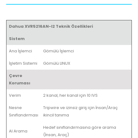
Dahua XVR5216AN-I2 Teknik Özellikleri
Sistem
Ana İşlemci
Gömülü İşlemci
İşletim Sistemi
Gömülü LINUX
Çevre
Koruması
Verim
2 kanal, her kanal için 10 IVS
Nesne
Tripwire ve izinsiz giriş için İnsan/Araç
Sınıflandırması
ikincil tanıma
Hedef sınıflandırmasına göre arama
AI Arama
(İnsan, Araç)