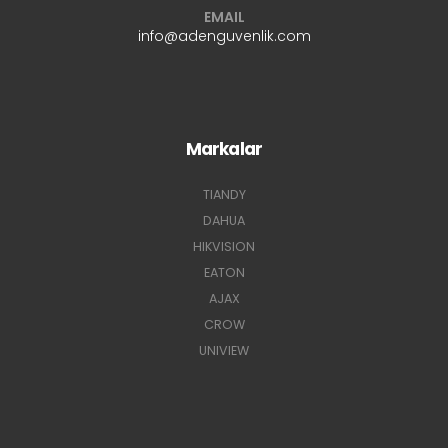
EMAIL
info@adenguvenlik.com
Markalar
TIANDY
DAHUA
HIKVISION
EATON
AJAX
CROW
UNIVIEW