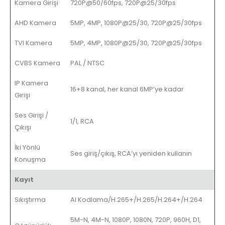
Kamera Girişi
720P@50/60fps, 720P@25/30fps
AHD Kamera
5MP, 4MP, 1080P@25/30, 720P@25/30fps
TVI Kamera
5MP, 4MP, 1080P@25/30, 720P@25/30fps
CVBS Kamera
PAL / NTSC
IP Kamera
16+8 kanal, her kanal 6MP’ye kadar
Girişi
Ses Girişi /
1/1, RCA
Çıkışı
İki Yönlü
Ses giriş/çıkış, RCA’yı yeniden kullanın
Konuşma
Kayıt
Sıkıştırma
AI Kodlama/H.265+/H.265/H.264+/H.264
5M-N, 4M-N, 1080P, 1080N, 720P, 960H, D1,