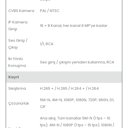
CVBS Kamera
PAL / NTSC
IP Kamera
16 + 8 Kanal, her kanal 6 MP’ye kadar
Girişi
Ses Girişi /
1/1, RCA
Çıkışı
İki Yönlü
Ses giriş / çıkışını yeniden kullanma, RCA
Konuşma
Kayıt
Sıkıştırma
H.265 + / H.265 / H.264 + / H.264
5M-N, 4M-N, 1080P, 1080N, 720P, 960H, D1,
Çözünürlük
CIF
Ana akış: Tüm kanallar 5M-N (1 fps – 10
fps); 4M-N / 1080P (1 fps – 15 fps); 1080N /