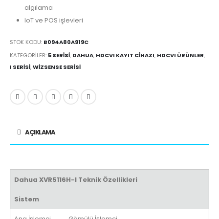
algılama
IoT ve POS işlevleri
STOK KODU:
B094A80A919C
KATEGORILER:
5 SERISI
,
DAHUA
,
HDCVI KAYIT CIHAZI
,
HDCVI ÜRÜNLER
,
I SERISI
,
WIZSENSE SERISI
AÇIKLAMA
Dahua XVR5116H-I Teknik Özellikleri
Sistem
Ana İşlemci
Gömülü İşlemci