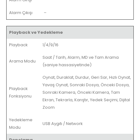
Alarm Çıkışı
–
Playback ve Yedekleme
Playback
1/4/9/16
Saat / Tarih, Alarm, MD ve Tam Arama
Arama Modu
(saniye hassasiyetinde)
Oynat, Duraklat, Durdur, Geri Sar, Hızlı Oynat,
Yavaş Oynat, Sonraki Dosya, Önceki Dosya,
Playback
Sonraki Kamera, Önceki Kamera, Tam
Fonksiyonu
Ekran, Tekrarla, Karıştır, Yedek Seçimi, Dijital
Zoom
Yedekleme
USB Aygıtı / Network
Modu
Depolama