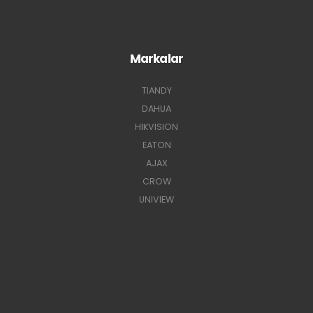
Markalar
TIANDY
DAHUA
HIKVISION
EATON
AJAX
CROW
UNIVIEW