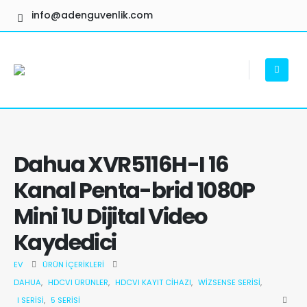
info@adenguvenlik.com
Dahua XVR5116H-I 16
Kanal Penta-brid 1080P
Mini 1U Dijital Video
Kaydedici
EV
ÜRÜN İÇERIKLERI
DAHUA
,
HDCVI ÜRÜNLER
,
HDCVI KAYIT CIHAZI
,
WIZSENSE SERISI
,
I SERISI
,
5 SERISI