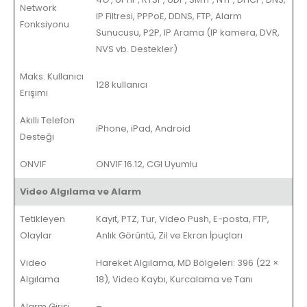
Network
IP Filtresi, PPPoE, DDNS, FTP, Alarm
Fonksiyonu
Sunucusu, P2P, IP Arama (IP kamera, DVR,
NVS vb. Destekler)
Maks. Kullanıcı
128 kullanıcı
Erişimi
Akıllı Telefon
iPhone, iPad, Android
Desteği
ONVIF
ONVIF 16.12, CGI Uyumlu
Video Algılama ve Alarm
Tetikleyen
Kayıt, PTZ, Tur, Video Push, E-posta, FTP,
Olaylar
Anlık Görüntü, Zil ve Ekran İpuçları
Video
Hareket Algılama, MD Bölgeleri: 396 (22 ×
Algılama
18), Video Kaybı, Kurcalama ve Tanı
Alarm Girişi
–