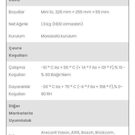
Boyutlar
Mini 1U, 325 mm × 255 mm × 55 mm
Net Ağırlık
1,3 kg (HDD olmadan)
Kurulum
Masaüstü kurulum
Çevre
Koşulları
Çalışma
-10 ° C ila + 55 ° C (+ 14 ° F ila + 131 ° F),% 10 -
Koşulları
% 90 Bağıl Nem
Dayanıklılık
-20 ° C ila + 70 ° C (-4 ° F ila + 158 ° F),% 0–
Koşulları
90 RH
Diğer
Markalarla
Uyumluluk
Arecont Vision, AXIS, Bosch, Brickcom,