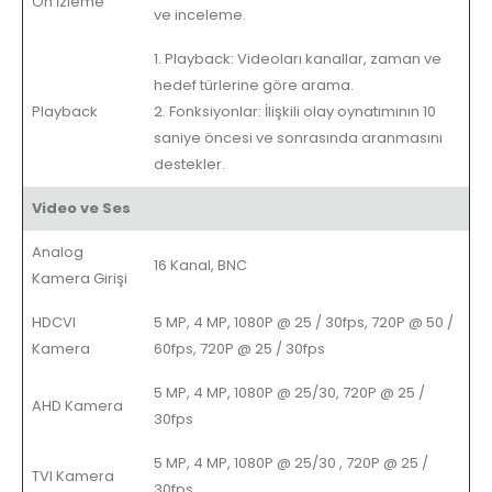
Ön İzleme
ve inceleme.
1. Playback: Videoları kanallar, zaman ve
hedef türlerine göre arama.
Playback
2. Fonksiyonlar: İlişkili olay oynatımının 10
saniye öncesi ve sonrasında aranmasını
destekler.
Video ve Ses
Analog
16 Kanal, BNC
Kamera Girişi
HDCVI
5 MP, 4 MP, 1080P @ 25 / 30fps, 720P @ 50 /
Kamera
60fps, 720P @ 25 / 30fps
5 MP, 4 MP, 1080P @ 25/30, 720P @ 25 /
AHD Kamera
30fps
5 MP, 4 MP, 1080P @ 25/30
,
720P @ 25 /
TVI Kamera
30fps