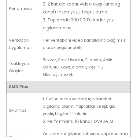
2. 2 kanala kadar video akışı (analog
Performans
kanal) insan yüzü tespit etme.
3. Toplamda 300.000’e kadar yüz
algılama olayı.
Veritabanı
Her veritabanı video kanallarına bağımsız
Uygulaması
olarak uygulanabilir.
Buzzer, Sesli Uyarılar, E-posta, Anlık
Tetikleyen
Görüntü, Kayıt, Alarm Çıkışı, PTZ
Olaylar
Etkinleştirme vb.
SMD Plus
1. DVR AI: İnsan ve araç için hareket
algılama alarmı. Yapraklar ve ışık gibi
SMD Plus
yanlış bilgiler filtrelenir.
2. Performans: 16 kanal, DVR ile AI
Önizleme: Algılama kutusunu yapılandırma