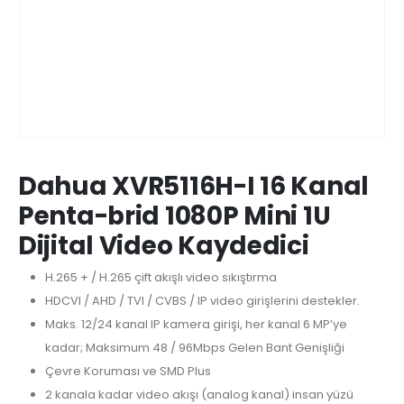
Dahua XVR5116H-I 16 Kanal
Penta-brid 1080P Mini 1U
Dijital Video Kaydedici
H.265 + / H.265 çift akışlı video sıkıştırma
HDCVI / AHD / TVI / CVBS / IP video girişlerini destekler.
Maks. 12/24 kanal IP kamera girişi, her kanal 6 MP’ye
kadar; Maksimum 48 / 96Mbps Gelen Bant Genişliği
Çevre Koruması ve SMD Plus
2 kanala kadar video akışı (analog kanal) insan yüzü