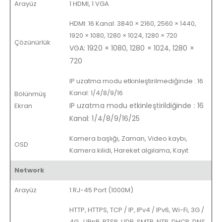
Arayüz
1 HDMI, 1 VGA
HDMI: 16 Kanal: 3840 × 2160, 2560 × 1440,
1920 × 1080, 1280 × 1024, 1280 × 720
Çözünürlük
VGA: 1920 × 1080, 1280 × 1024, 1280 ×
720
IP uzatma modu etkinleştirilmediğinde : 16
Kanal: 1/4/8/9/16
Bölünmüş
IP uzatma modu etkinleştirildiğinde
:
16
Ekran
Kanal: 1/4/8/9/16/25
Kamera başlığı, Zaman, Video kaybı,
OSD
Kamera kilidi, Hareket algılama, Kayıt
Network
Arayüz
1 RJ-45 Port (1000M)
HTTP, HTTPS, TCP / IP, IPv4 / IPv6, Wi-Fi, 3G /
4G
,
UPnP, RTSP, UDP, SMTP, NTP, DHCP, DNS,