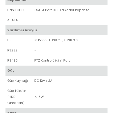
Dahili HDD
1 SATA Port, 10 TB’a kadar kapasite
eSATA
–
Yardımcı Arayüz
USB
16 Kanal: 1 USB 2.0, 1 USB 3.0
RS232
–
RS485
PTZ Kontrolü için 1 Port
Güç
Güç Kaynağı
DC 12V / 2A
Güç Tüketimi
(HDD
＜
15W
Olmadan)
Kasa