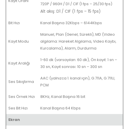
Kayıt Oranı
720P / 960H / D1 / CIF (1 fps – 25/30 fps)
Alt akış: D1 / CIF (1 fps – 15 fps)
Bit Hızı
Kanal Başına 32Kbps – 6144Kbps
Manuel, Plan (Genel, Sürekli), MD (Video
Kayıt Modu
algılama: Hareket Algılama, Video Kaybı,
Kurcalama), Alarm, Durdurma
1-60 dk (varsayılan: 60 dk), Ön kayıt: 1 sn –
Kayıt Aralığı
30 sn, Kayıt sonrası: 10 sn – 300 sn
AAC (yalnızca 1. kanal için), G.711A, G.711U,
Ses Sıkıştırma
PCM
Ses Örnek Hızı
8KHz, Kanal Başına 16 bit
Ses Bit Hızı
Kanal Başına 64 Kbps
Ekran