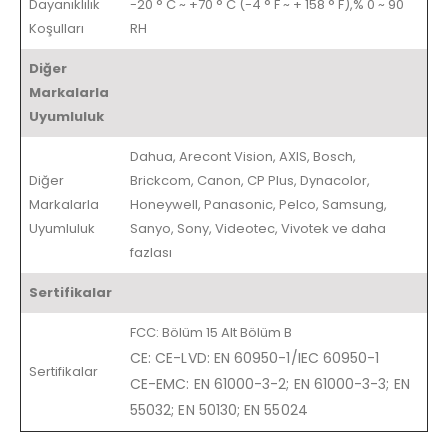
Dayanıklılık
-20 ° C ~ +70 ° C (-4 ° F ~ + 158 ° F),% 0 ~ 90
Koşulları
RH
Diğer
Markalarla
Uyumluluk
Dahua, Arecont Vision, AXIS, Bosch,
Diğer
Brickcom, Canon, CP Plus, Dynacolor,
Markalarla
Honeywell, Panasonic, Pelco, Samsung,
Uyumluluk
Sanyo, Sony, Videotec, Vivotek ve daha
fazlası
Sertifikalar
FCC: Bölüm 15 Alt Bölüm B
CE: CE-LVD: EN 60950-1/IEC 60950-1
Sertifikalar
CE-EMC: EN 61000-3-2; EN 61000-3-3; EN
55032; EN 50130; EN 55024