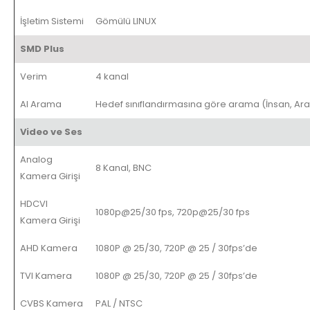
İşletim Sistemi
Gömülü LINUX
SMD Plus
Verim
4 kanal
AI Arama
Hedef sınıflandırmasına göre arama (İnsan, Ar
Video ve Ses
Analog
8 Kanal, BNC
Kamera Girişi
HDCVI
1080p@25/30 fps, 720p@25/30 fps
Kamera Girişi
AHD Kamera
1080P @ 25/30, 720P @ 25 / 30fps’de
TVI Kamera
1080P @ 25/30, 720P @ 25 / 30fps’de
CVBS Kamera
PAL / NTSC