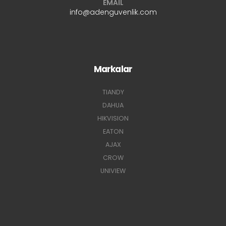
EMAIL
info@adenguvenlik.com
Markalar
TIANDY
DAHUA
HIKVISION
EATON
AJAX
CROW
UNIVIEW