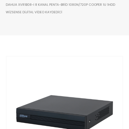
DAHUA XVR1B08-I 8 KANAL PENTA-BRID 1080N/720P COOPER 1U 1HDD
WIZSENSE DIJITAL VIDEO KAYDEDICI