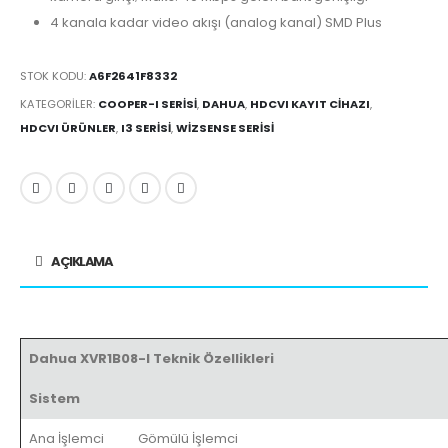
4 kanala kadar video akışı (analog kanal) SMD Plus
STOK KODU:
A6F2641F8332
KATEGORILER:
COOPER-I SERISI
,
DAHUA
,
HDCVI KAYIT CIHAZI
,
HDCVI ÜRÜNLER
,
I3 SERISI
,
WIZSENSE SERISI
AÇIKLAMA
Dahua XVR1B08-I Teknik Özellikleri
Sistem
Ana İşlemci
Gömülü İşlemci