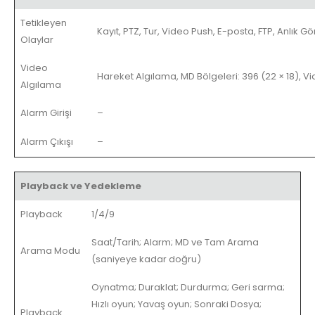
Tetikleyen
Kayıt, PTZ, Tur, Video Push, E-posta, FTP, Anlık G
Olaylar
Video
Hareket Algılama, MD Bölgeleri: 396 (22 × 18), 
Algılama
Alarm Girişi
–
Alarm Çıkışı
–
Playback ve Yedekleme
Playback
1/4/9
Saat/Tarih; Alarm; MD ve Tam Arama
Arama Modu
(saniyeye kadar doğru)
Oynatma; Duraklat; Durdurma; Geri sarma;
Hızlı oyun; Yavaş oyun; Sonraki Dosya;
Playback