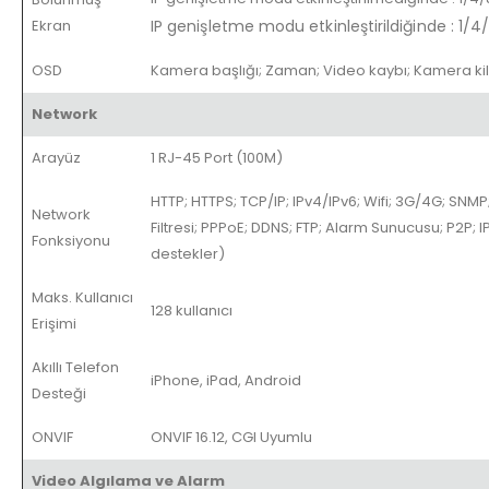
Ekran
IP genişletme modu etkinleştirildiğinde
:
1/4
OSD
Kamera başlığı; Zaman; Video kaybı; Kamera kili
Network
Arayüz
1 RJ-45 Port (100M)
HTTP; HTTPS; TCP/IP; IPv4/IPv6; Wifi; 3G/4G; SNMP
Network
Filtresi; PPPoE; DDNS; FTP; Alarm Sunucusu; P2P;
Fonksiyonu
destekler)
Maks. Kullanıcı
128 kullanıcı
Erişimi
Akıllı Telefon
iPhone, iPad, Android
Desteği
ONVIF
ONVIF 16.12, CGI Uyumlu
Video Algılama ve Alarm