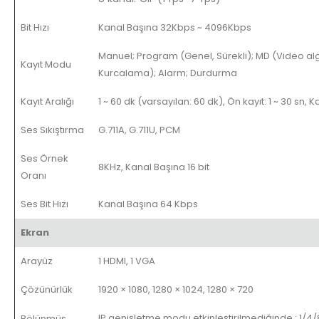
Bit Hızı
Kanal Başına 32Kbps ~ 4096Kbps
Manuel; Program (Genel, Sürekli); MD (Video al
Kayıt Modu
Kurcalama); Alarm; Durdurma
Kayıt Aralığı
1 ~ 60 dk (varsayılan: 60 dk), Ön kayıt: 1 ~ 30 sn, K
Ses Sıkıştırma
G.711A, G.711U, PCM
Ses Örnek
8KHz, Kanal Başına 16 bit
Oranı
Ses Bit Hızı
Kanal Başına 64 Kbps
Ekran
Arayüz
1 HDMI, 1 VGA
Çözünürlük
1920 × 1080, 1280 × 1024, 1280 × 720
IP genişletme modu etkinleştirilmediğinde
:
1/4/
Bölünmüş