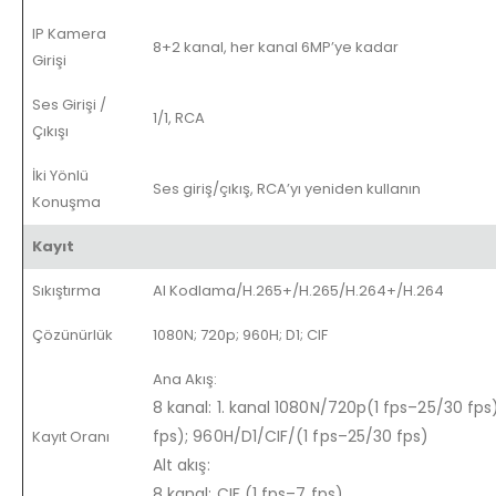
IP Kamera
8+2 kanal, her kanal 6MP’ye kadar
Girişi
Ses Girişi /
1/1, RCA
Çıkışı
İki Yönlü
Ses giriş/çıkış, RCA’yı yeniden kullanın
Konuşma
Kayıt
Sıkıştırma
AI Kodlama/H.265+/H.265/H.264+/H.264
Çözünürlük
1080N; 720p; 960H; D1; CIF
Ana Akış:
8 kanal: 1. kanal 1080N/720p(1 fps–25/30 fps)
fps); 960H/D1/CIF/(1 fps–25/30 fps)
Kayıt Oranı
Alt akış:
8 kanal: CIF (1 fps–7 fps)