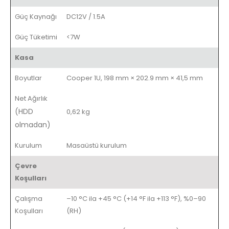
Güç Kaynağı
DC12V / 1.5A
Güç Tüketimi
<7W
Kasa
Boyutlar
Cooper 1U, 198 mm × 202.9 mm × 41,5 mm
Net Ağırlık
(HDD
0,62 kg
olmadan)
Kurulum
Masaüstü kurulum
Çevre
Koşulları
Çalışma
–10 °C ila +45 °C (+14 °F ila +113 °F), %0–90
Koşulları
(RH)