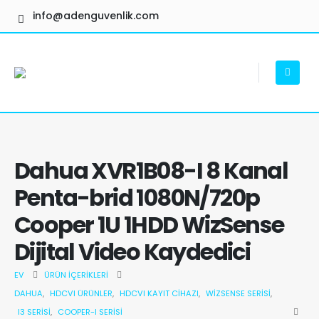
info@adenguvenlik.com
Dahua XVR1B08-I 8 Kanal
Penta-brid 1080N/720p
Cooper 1U 1HDD WizSense
Dijital Video Kaydedici
EV
ÜRÜN İÇERIKLERI
DAHUA
,
HDCVI ÜRÜNLER
,
HDCVI KAYIT CIHAZI
,
WIZSENSE SERISI
,
I3 SERISI
,
COOPER-I SERISI