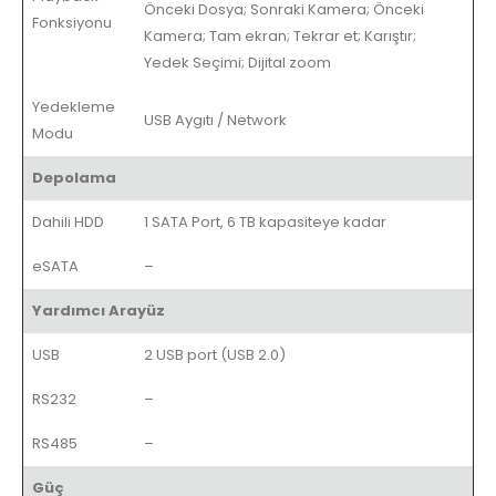
Önceki Dosya; Sonraki Kamera; Önceki
Fonksiyonu
Kamera; Tam ekran; Tekrar et; Karıştır;
Yedek Seçimi; Dijital zoom
Yedekleme
USB Aygıtı / Network
Modu
Depolama
Dahili HDD
1 SATA Port, 6 TB kapasiteye kadar
eSATA
–
Yardımcı Arayüz
USB
2 USB port (USB 2.0)
RS232
–
RS485
–
Güç