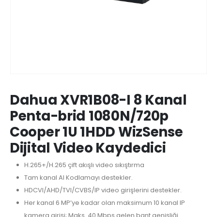
Dahua XVR1B08-I 8 Kanal
Penta-brid 1080N/720p
Cooper 1U 1HDD WizSense
Dijital Video Kaydedici
H.265+/H.265 çift akışlı video sıkıştırma
Tam kanal AI Kodlamayı destekler.
HDCVI/AHD/TVI/CVBS/IP video girişlerini destekler.
Her kanal 6 MP’ye kadar olan maksimum 10 kanal IP
kamera girişi; Maks. 40 Mbps gelen bant genişliği