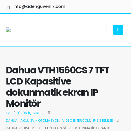
info@adenguvenlik.com
Dahua VTH1560CS 7 TFT
LCD Kapasitive
dokunmatik ekran IP
Monitör
EV
ÜRÜN İÇERIKLERI
DAHUA
,
AKILLI EV - OTOMASYON
,
VIDEO INTERCOM
,
IP SISTEMLER
DAHUA VTH1560CS 7 TFT LCD KAPASITIVE DOKUNMATIK EKRAN IP