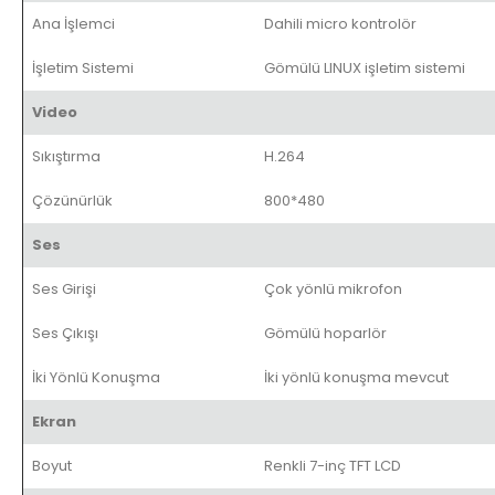
Ana İşlemci
Dahili micro kontrolör
İşletim Sistemi
Gömülü LINUX işletim sistemi
Video
Sıkıştırma
H.264
Çözünürlük
800*480
Ses
Ses Girişi
Çok yönlü mikrofon
Ses Çıkışı
Gömülü hoparlör
İki Yönlü Konuşma
İki yönlü konuşma mevcut
Ekran
Boyut
Renkli 7-inç TFT LCD