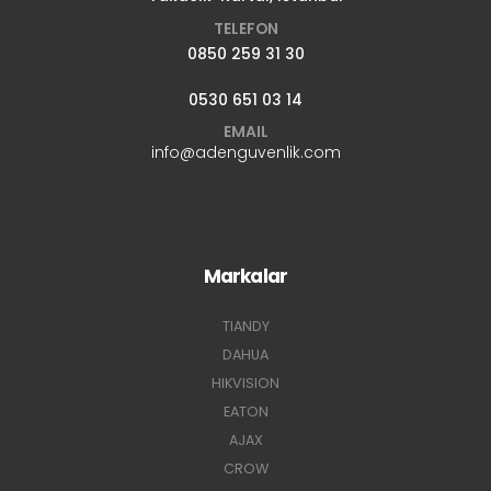
ADRES
Uğur Mumcu Mah. Öztuna sok. No:7 Ark Yapı Kat:6 D:20
Yakacık-Kartal, İstanbul
TELEFON
0850 259 31 30
0530 651 03 14
EMAIL
info@adenguvenlik.com
Markalar
TIANDY
DAHUA
HIKVISION
EATON