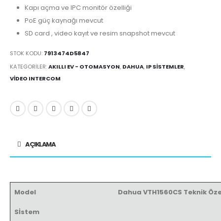
Kapı açma ve IPC monitör özelliği
PoE güç kaynağı mevcut
SD card , video kayıt ve resim snapshot mevcut
STOK KODU:
7913474D5847
KATEGORILER:
AKILLI EV - OTOMASYON
,
DAHUA
,
IP SISTEMLER
,
VIDEO INTERCOM
AÇIKLAMA
Model
Dahua VTH1560CS Teknik Özel
Sİstem