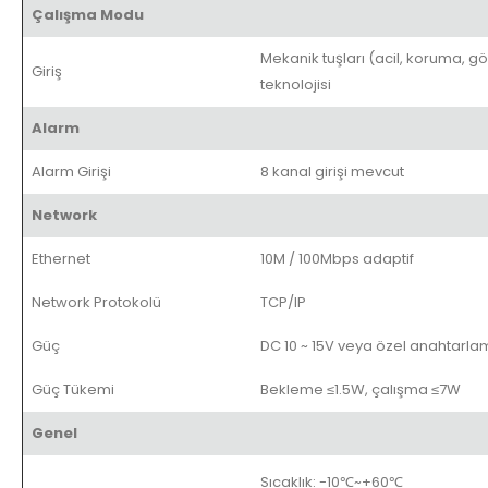
Çalışma Modu
Mekanik tuşları (acil, koruma, g
Giriş
teknolojisi
Alarm
Alarm Girişi
8 kanal girişi mevcut
Network
Ethernet
10M / 100Mbps adaptif
Network Protokolü
TCP/IP
Güç
DC 10 ~ 15V veya özel anahtarl
Güç Tükemi
Bekleme ≤1.5W, çalışma ≤7W
Genel
Sıcaklık: -10℃~+60℃