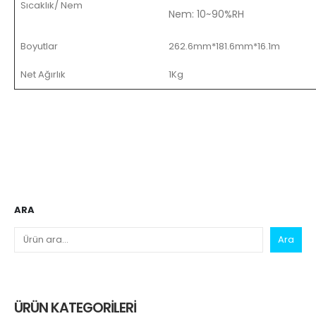
Sıcaklık/ Nem
Nem: 10~90%RH
Boyutlar
262.6mm*181.6mm*16.1m
Net Ağırlık
1Kg
ARA
Ara
ÜRÜN KATEGORILERI