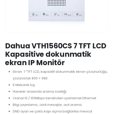
Dahua VTH1560CS 7 TFT LCD
Kapasitive dokunmatik
ekran IP Monitör
Ekran: 7 “TFT LCD, kapasitif dokunmatik ekran çözünürlüğü,
çözünürlük 800 × 480
5 Mekanik tuş
Haneler arasında arama özelliği
1 kanal 10 / 100Mbps kendinden uyarlamalı Ethernet
Bilgi yayınlama , izinli mesajlar, acil arama
DND ayarı ve çoklu kapı açma bağlantısı mevcut