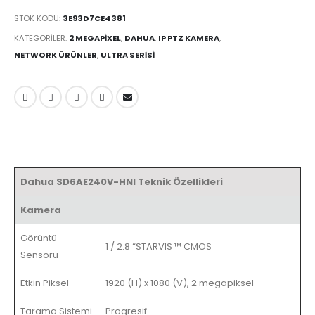
STOK KODU:
3E93D7CE4381
KATEGORILER:
2 MEGAPIXEL
,
DAHUA
,
IP PTZ KAMERA
,
NETWORK ÜRÜNLER
,
ULTRA SERISI
Dahua SD6AE240V-HNI Teknik Özellikleri
Kamera
Görüntü
1 / 2.8 “STARVIS ™ CMOS
Sensörü
Etkin Piksel
1920 (H) x 1080 (V), 2 megapiksel
Tarama Sistemi
Progresif