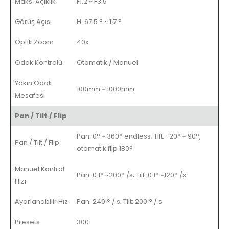
Maks. Açıklık
F1.2 ~ F3.5
Görüş Açısı
H: 67.5 ° ~ 1.7 °
Optik Zoom
40x
Odak Kontrolü
Otomatik / Manuel
Yakın Odak
100mm ~ 1000mm
Mesafesi
Pan / Tilt / Flip
Pan: 0° ~ 360° endless; Tilt: -20° ~ 90°,
Pan / Tilt / Flip
otomatik flip 180°
Manuel Kontrol
Pan: 0.1° ~200° /s; Tilt: 0.1° ~120° /s
Hızı
Ayarlanabilir Hız
Pan: 240 ° / s; Tilt: 200 ° / s
Presets
300