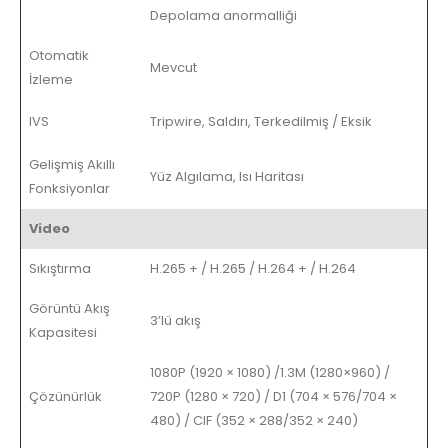
Depolama anormalliği
Otomatik
Mevcut
İzleme
IVS
Tripwire, Saldırı, Terkedilmiş / Eksik
Gelişmiş Akıllı
Yüz Algılama, Isı Haritası
Fonksiyonlar
Video
Sıkıştırma
H.265 + / H.265 / H.264 + / H.264
Görüntü Akış
3’lü akış
Kapasitesi
1080P (1920 × 1080) /1.3M (1280×960) /
Çözünürlük
720P (1280 × 720) / D1 (704 × 576/704 ×
480) / CIF (352 × 288/352 × 240)