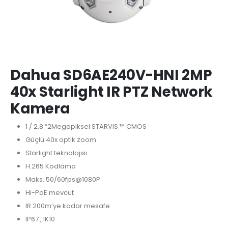
Dahua SD6AE240V-HNI 2MP
40x Starlight IR PTZ Network
Kamera
1 / 2.8 “2Megapiksel STARVIS ™ CMOS
Güçlü 40x optik zoom
Starlight teknolojisi
H.265 Kodlama
Maks. 50/60fps@1080P
Hi-PoE mevcut
IR 200m’ye kadar mesafe
IP67 , IK10