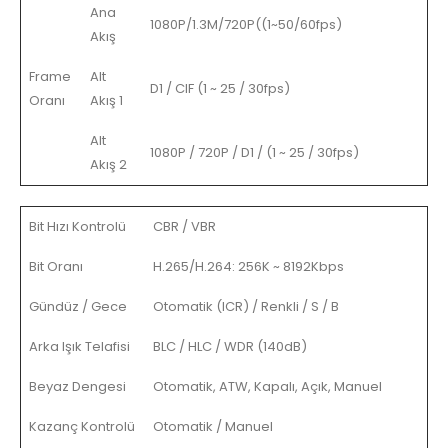
Ana
1080P
/
1.3M/720P((1~50/60fps)
Akış
Frame
Alt
D1 / CIF (1 ~ 25 / 30fps)
Oranı
Akış 1
Alt
1080P / 720P / D1 / (1 ~ 25 / 30fps)
Akış 2
Bit Hızı Kontrolü
CBR / VBR
Bit Oranı
H.265/H.264: 256K ~ 8192Kbps
Gündüz / Gece
Otomatik (ICR) / Renkli / S / B
Arka Işık Telafisi
BLC / HLC / WDR (140dB)
Beyaz Dengesi
Otomatik, ATW, Kapalı, Açık, Manuel
Kazanç Kontrolü
Otomatik / Manuel