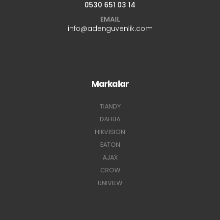
0530 651 03 14
EMAIL
info@adenguvenlik.com
Markalar
TIANDY
DAHUA
HIKVISION
EATON
AJAX
CROW
UNIVIEW