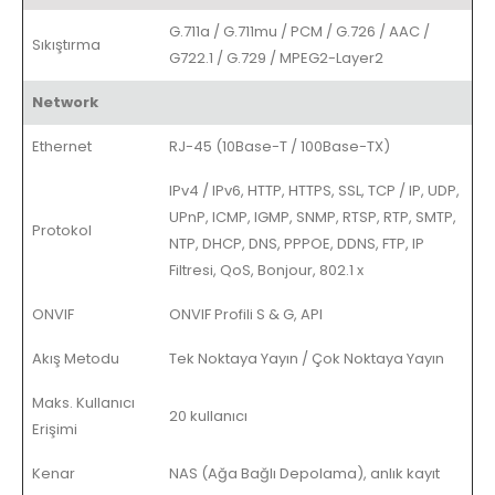
G.711a / G.711mu / PCM / G.726 / AAC /
Sıkıştırma
G722.1 / G.729 / MPEG2-Layer2
Network
Ethernet
RJ-45 (10Base-T / 100Base-TX)
IPv4 / IPv6, HTTP, HTTPS, SSL, TCP / IP, UDP,
UPnP, ICMP, IGMP, SNMP, RTSP, RTP, SMTP,
Protokol
NTP, DHCP, DNS, PPPOE, DDNS, FTP,
IP
Filtresi, QoS, Bonjour, 802.1 x
ONVIF
ONVIF Profili S & G, API
Akış Metodu
Tek Noktaya Yayın / Çok Noktaya Yayın
Maks. Kullanıcı
20 kullanıcı
Erişimi
Kenar
NAS (Ağa Bağlı Depolama), anlık kayıt