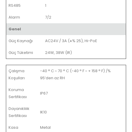
RS485
1
Alarm
7/2
Genel
Güç Kaynağı
AC24V / 3A (±% 25), Hi-PoE
Güç Tüketimi
24W, 38W (IR)
Çalışma
-40 ° C ~ 70 ° C (-40 ° F ~ + 158 ° F) /%
Koşulları
95’den az RH
Koruma
IP67
Sertifikası
Dayanıklılık
IK10
Sertifikası
Kasa
Metal