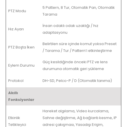
5 Pattern, 8 Tur, Otomatik Pan, Otomatik
PTZ Modu
Tarama
İnsan odaklı odak uzaklığı / hız
Hız Ayarı
adaptasyonu
Belirtilen süre içinde komut yoksa Preset
PTZ Boşta İken
/ Tarama / Tur / Pattern’i etkinleştirme
Güç kesildiğinde önceki PTZ ve lens
Eylem Durumu
durumuna otomatik geri yükleme
Protokol
DH-SD, Pelco-P / D (Otomatik tanıma)
Akıllı
Fonksiyonlar
Hareket algılama, Video kurcalama,
Etkinlik
Sahne değiştirme, Ağ bağlantı kesme, IP
Tetikleyici
adresi çakışması, Yasadışı Erişim,