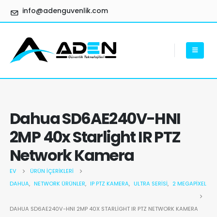
info@adenguvenlik.com
Dahua SD6AE240V-HNI
2MP 40x Starlight IR PTZ
Network Kamera
EV
ÜRÜN İÇERIKLERI
DAHUA
,
NETWORK ÜRÜNLER
,
IP PTZ KAMERA
,
ULTRA SERISI
,
2 MEGAPIXEL
DAHUA SD6AE240V-HNI 2MP 40X STARLIGHT IR PTZ NETWORK KAMERA