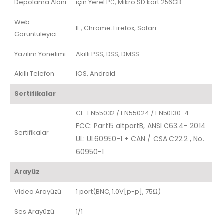
Depolama Alanı
için Yerel PC, Mikro SD kart 256GB
Web
IE, Chrome, Firefox, Safari
Görüntüleyici
Yazılım Yönetimi
Akıllı PSS, DSS, DMSS
Akıllı Telefon
IOS, Android
Sertifikalar
CE: EN55032 / EN55024 / EN50130-4
FCC: Part15 altpartB, ANSI C63.4- 2014
Sertifikalar
UL: UL60950-1 + CAN / CSA C22.2
,
No.
60950-1
Arayüz
Video Arayüzü
1 port(BNC, 1.0V[p-p], 75Ω)
Ses Arayüzü
1/1