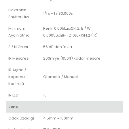
Elektronik
1/1 s ~ 1 / 30,000s
Shutter Hızı
Minimum
Renk: 0.005Lux@F1.2;
B / W:
Aydınlatma
0.0005Lux@F1.2;
0Lux@F1.2 (IR)
S / N Oranı
56 dB’den fazla
IR Mesafesi
200m’ye (656ft) kadar mesafe
IR Açma /
Kapama
Otomatik / Manuel
Kontrolü
IR LED
10
Lens
Odak Uzaklığı
4.5mm ~ 180mm