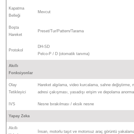
Kapatma
Mevcut
Belleği
Boşta
Preset/Tur/Pattern/Tarama
Hareket
DH-SD
Protokol
Pelco-P / D (otomatik tanıma)
Akıllı
Fonksiyonlar
Olay
Hareket algılama, video kurcalama, sahne değiştirme, n
Tetikleyici
adresi çakışması, yasadışı erişim ve depolama anormal
IVS
Nesne bırakılması / eksik nesne
Yapay Zeka
Akıllı
İnsan, motorlu taşıt ve motorsuz araç görüntü yakalama