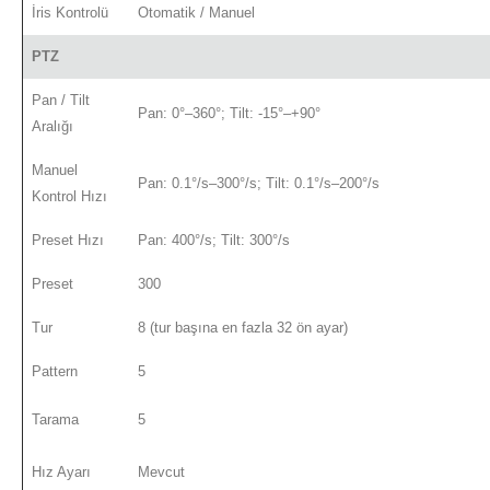
İris Kontrolü
Otomatik / Manuel
PTZ
Pan / Tilt
Pan: 0°–360°; Tilt: -15°–+90°
Aralığı
Manuel
Pan: 0.1°/s–300°/s; Tilt: 0.1°/s–200°/s
Kontrol Hızı
Preset Hızı
Pan: 400°/s; Tilt: 300°/s
Preset
300
Tur
8 (tur başına en fazla 32 ön ayar)
Pattern
5
Tarama
5
Hız Ayarı
Mevcut