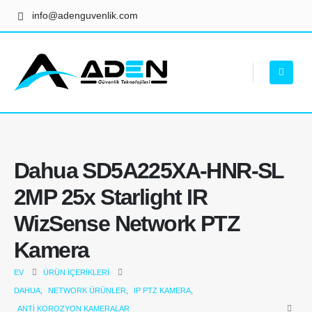
info@adenguvenlik.com
Dahua SD5A225XA-HNR-SL
2MP 25x Starlight IR
WizSense Network PTZ
Kamera
EV
ÜRÜN İÇERIKLERI
DAHUA
,
NETWORK ÜRÜNLER
,
IP PTZ KAMERA
,
ANTI KOROZYON KAMERALAR