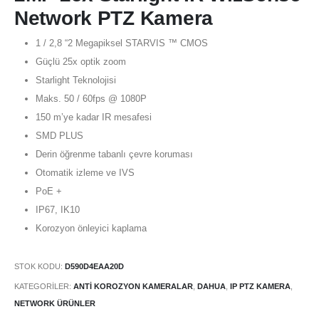
Network PTZ Kamera
1 / 2,8 “2 Megapiksel STARVIS ™ CMOS
Güçlü 25x optik zoom
Starlight Teknolojisi
Maks. 50 / 60fps @ 1080P
150 m’ye kadar IR mesafesi
SMD PLUS
Derin öğrenme tabanlı çevre koruması
Otomatik izleme ve IVS
PoE +
IP67, IK10
Korozyon önleyici kaplama
STOK KODU:
D590D4EAA20D
KATEGORILER:
ANTI KOROZYON KAMERALAR
,
DAHUA
,
IP PTZ KAMERA
,
NETWORK ÜRÜNLER