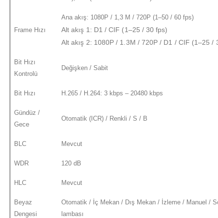
Ana akış: 1080P / 1,3 M / 720P (1–50 / 60 fps)
Alt akış 1: D1 / CIF (1–25 / 30 fps)
Frame Hızı
Alt akış 2: 1080P / 1.3M / 720P / D1 / CIF (1–25 / 
Bit Hızı
Değişken / Sabit
Kontrolü
Bit Hızı
H.265 / H.264: 3 kbps – 20480 kbps
Gündüz /
Otomatik (ICR) / Renkli / S / B
Gece
BLC
Mevcut
WDR
120 dB
HLC
Mevcut
Beyaz
Otomatik / İç Mekan / Dış Mekan / İzleme / Manuel / 
Dengesi
lambası