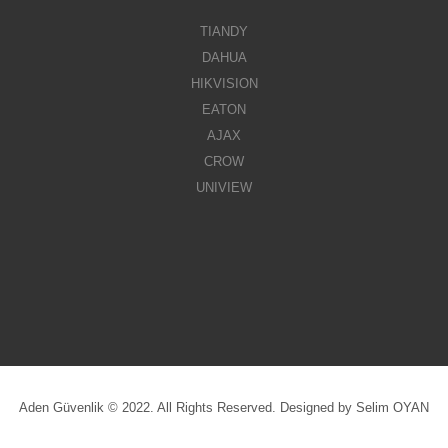
TIANDY
DAHUA
HIKVISION
EATON
AJAX
CROW
UNIVIEW
Aden Güvenlik © 2022. All Rights Reserved. Designed by Selim OYAN