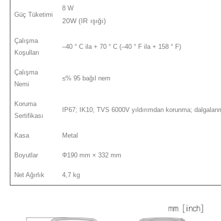
8 W
Güç Tüketimi
20W (IR ışığı)
Çalışma
–40 ° C ila + 70 ° C (–40 ° F ila + 158 ° F)
Koşulları
Çalışma
≤% 95 bağıl nem
Nemi
Koruma
IP67; IK10; TVS 6000V yıldırımdan korunma; dalgala
Sertifikası
Kasa
Metal
Boyutlar
Φ190 mm × 332 mm
Net Ağırlık
4,7 kg