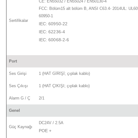
CE: EN55032 / EN55024 / EN50130-4
FCC: Bölüm15 alt bölüm B, ANSI C63.4- 2014UL: UL60
60950-1
Sertifikalar
IEC: 60950-22
IEC: 62236-4
IEC: 60068-2-6
Port
Ses Girişi
1 (HAT GİRİŞİ; çıplak kablo)
Ses Çıkışı
1 (HAT ÇIKIŞI; çıplak kablo)
Alarm G / Ç
2/1
Genel
DC24V / 2.5A
Güç Kaynağı
POE +