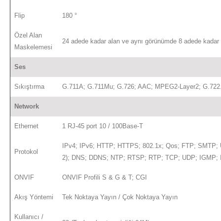
Flip
180 °
Özel Alan
24 adede kadar alan ve aynı görünümde 8 adede kadar 
Maskelemesi
Ses
Sıkıştırma
G.711A; G.711Mu; G.726; AAC; MPEG2-Layer2; G.722.
Network
Ethernet
1 RJ-45 port 10 / 100Base-T
IPv4; IPv6; HTTP; HTTPS; 802.1x; Qos; FTP; SMTP; 
Protokol
2); DNS; DDNS; NTP; RTSP; RTP; TCP; UDP; IGMP
ONVIF
ONVIF Profili S & G & T; CGI
Akış Yöntemi
Tek Noktaya Yayın / Çok Noktaya Yayın
Kullanıcı /