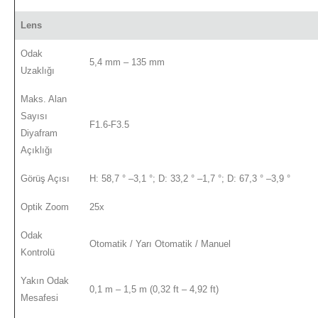
Lens
Odak
5,4 mm – 135 mm
Uzaklığı
Maks. Alan
Sayısı
F1.6-F3.5
Diyafram
Açıklığı
Görüş Açısı
H: 58,7 ° –3,1 °; D: 33,2 ° –1,7 °; D: 67,3 ° –3,9 °
Optik Zoom
25x
Odak
Otomatik / Yarı Otomatik / Manuel
Kontrolü
Yakın Odak
0,1 m – 1,5 m (0,32 ft – 4,92 ft)
Mesafesi