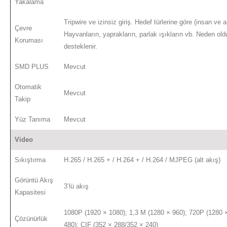
Yakalama
Tripwire ve izinsiz giriş. Hedef türlerine göre (insan ve 
Çevre
Hayvanların, yaprakların, parlak ışıkların vb. Neden oldu
Koruması
desteklenir.
SMD PLUS
Mevcut
Otomatik
Mevcut
Takip
Yüz Tanıma
Mevcut
Video
Sıkıştırma
H.265 / H.265 + / H.264 + / H.264 / MJPEG (alt akış)
Görüntü Akış
3’lü akış
Kapasitesi
1080P (1920 × 1080); 1,3 M (1280 × 960); 720P (1280 
Çözünürlük
480); CIF (352 × 288/352 × 240)