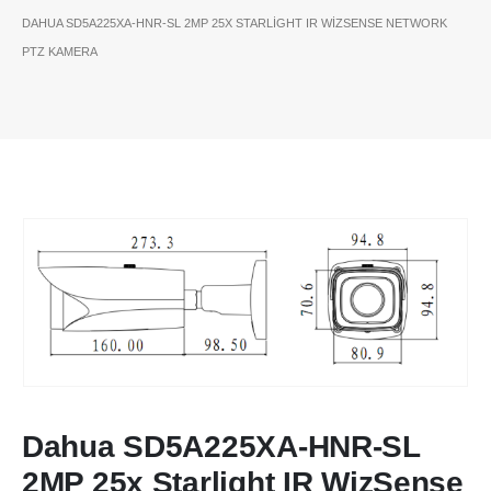
DAHUA SD5A225XA-HNR-SL 2MP 25X STARLIGHT IR WIZSENSE NETWORK
PTZ KAMERA
Dahua SD5A225XA-HNR-SL
2MP 25x Starlight IR WizSense