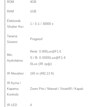
ROM
4GB
RAM
1GB
Elektronik
1 / 3–1 / 30000 s
Shutter Hızı
Tarama
Progresif
Sistemi
Renk: 0.005Lux@F1.6
Min.
S / B: 0.0005Lux@F1.6
Aydınlatma
0Lux (IR ışığı)
IR Mesafesi
150 m (492,13 ft)
IR Açma /
Kapama
Zoom Prio / Manuel / SmartIR / Kapalı
Kontrolü
IR LED
4