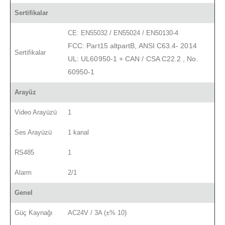
Sertifikalar
CE: EN55032 / EN55024 / EN50130-4
FCC: Part15 altpartB, ANSI C63.4- 2014
Sertifikalar
UL: UL60950-1 + CAN / CSA C22.2
,
No.
60950-1
Arayüz
Video Arayüzü
1
Ses Arayüzü
1 kanal
RS485
1
Alarm
2/1
Genel
Güç Kaynağı
AC24V / 3A (±% 10)