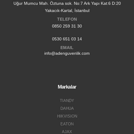
Uğur Mumcu Mah. Öztuna sok. No:7 Ark Yapı Kat:6 D:20
Yakacık-Kartal, İstanbul
TELEFON
0850 259 31 30
0530 651 03 14
EMAIL
info@adenguvenlik.com
Markalar
TIANDY
DAHUA
HIKVISION
EATON
AJAX