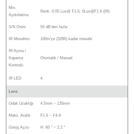
Min.
Renk: 0.05 Lux@ F1.6; 0Lux@F1.6 (IR)
Aydınlatma
S/N Oranı
55 dB’den fazla
IR Mesafesi
100m’ye (328ft) kadar mesafe
IR Açma /
Kapama
Otomatik / Manuel
Kontrolü
IR LED
4
Lens
Odak Uzaklığı
4.5mm ~ 135mm
Maks. Aralık
F1.6 ~ F4.4
Görüş Açısı
H: 60 ° ~ 2.2 °