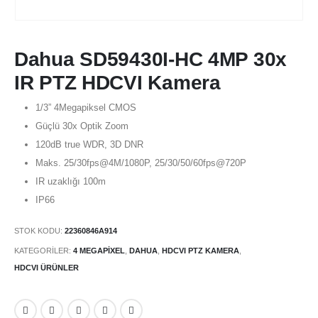
Dahua SD59430I-HC 4MP 30x
IR PTZ HDCVI Kamera
1/3” 4Megapiksel CMOS
Güçlü 30x Optik Zoom
120dB true WDR, 3D DNR
Maks. 25/30fps@4M/1080P, 25/30/50/60fps@720P
IR uzaklığı 100m
IP66
STOK KODU:
22360846A914
KATEGORILER:
4 MEGAPIXEL
,
DAHUA
,
HDCVI PTZ KAMERA
,
HDCVI ÜRÜNLER