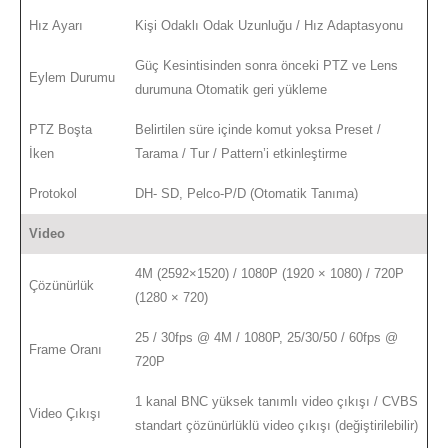
Hız Ayarı
Kişi Odaklı Odak Uzunluğu / Hız Adaptasyonu
Güç Kesintisinden sonra önceki PTZ ve Lens
Eylem Durumu
durumuna Otomatik geri yükleme
PTZ Boşta
Belirtilen süre içinde komut yoksa Preset /
İken
Tarama / Tur / Pattern’i etkinleştirme
Protokol
DH- SD, Pelco-P/D (Otomatik Tanıma)
Video
4M (2592×1520) / 1080P (1920 × 1080) / 720P
Çözünürlük
(1280 × 720)
25 / 30fps @ 4M / 1080P, 25/30/50 / 60fps @
Frame Oranı
720P
1 kanal BNC yüksek tanımlı video çıkışı / CVBS
Video Çıkışı
standart çözünürlüklü video çıkışı (değiştirilebilir)