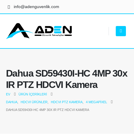
info@adenguvenlik.com
Dahua SD59430I-HC 4MP 30x
IR PTZ HDCVI Kamera
EV
ÜRÜN İÇERIKLERI
DAHUA
,
HDCVI ÜRÜNLER
,
HDCVI PTZ KAMERA
,
4 MEGAPIXEL
DAHUA SD59430I-HC 4MP 30X IR PTZ HDCVI KAMERA