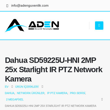
info@adenguvenlik.com
Dahua SD59225U-HNI 2MP
25x Starlight IR PTZ Network
Kamera
EV
ÜRÜN İÇERIKLERI
DAHUA
,
NETWORK ÜRÜNLER
,
IP PTZ KAMERA
,
PRO SERISI
,
2 MEGAPIXEL
DAHUA SD59225U-HNI 2MP 25X STARLIGHT IR PTZ NETWORK KAMERA