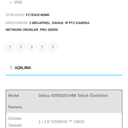
IP66
STOK KODU:
FC7EA3C4E888
KATEGORILER:
2 MEGAPIXEL
,
DAHUA
,
IP PTZ KAMERA
,
NETWORK ÜRÜNLER
,
PRO SERISI
AÇIKLAMA
Model
Dahua SD59225U-HNI Teknik Özellikleri
Kamera
Görüntü
1 / 2.8 “STARVIS ™ CMOS
Sensörü