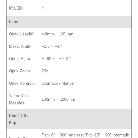
IR LED
4
Lens
Odak Uzaklığı
4.8mm ~ 120 mm
Maks. Aralık
F1.6 ~ F4.4
Görüş Açısı
H: 62.8 ° ~ 2.6 °
Optik Zoom
25x
Odak Kontrolü
Otomatik / Manuel
Yakın Odak
100mm ~ 1000mm
Mesafesi
Pan / Tilt /
Flip
Pan: 0° ~ 360° endless; Tilt: -15° ~ 90°, otomatik