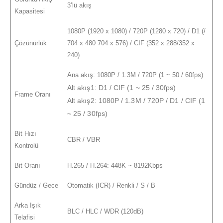
3’lü akış
Kapasitesi
1080P (1920 x 1080) / 720P (1280 x 720) / D1 (/
Çözünürlük
704 x 480 704 x 576) / CIF (352 x 288/352 x
240)
Ana akış: 1080P / 1.3M / 720P (1 ~ 50 / 60fps)
Alt akış1: D1 / CIF (1 ~ 25 / 30fps)
Frame Oranı
Alt akış2: 1080P / 1.3M / 720P / D1 / CIF (1
~ 25 / 30fps)
Bit Hızı
CBR / VBR
Kontrolü
Bit Oranı
H.265 / H.264: 448K ~ 8192Kbps
Gündüz / Gece
Otomatik (ICR) / Renkli / S / B
Arka Işık
BLC / HLC / WDR (120dB)
Telafisi