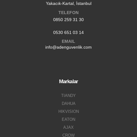
Yakacık-Kartal, İstanbul
TELEFON
0850 259 31 30
0530 651 03 14
EMAIL
info@adenguvenlik.com
Markalar
TIANDY
DAHUA
HIKVISION
EATON
AJAX
CROW