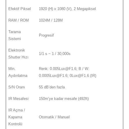
Efektif Piksel
1920 (H) x 1080 (V), 2 Megapiksel
RAM / ROM
1024M / 128M
Tarama
Progresif
Sistemi
Elektronik
1/1 s ~ 1 / 30,000s
Shutter Hızı
Min.
Renk: 0.005Lux@F1.6; B / W:
Aydınlatma
0.0005Lux@F1.6; 0Lux@F1.6 (IR)
S/N Oranı
55 dB’den fazla
IR Mesafesi
150m’ye kadar mesafe (492ft)
IR Açma /
Kapama
Otomatik / Manuel
Kontrolü