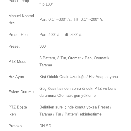
Pan/Tilt/Flip
flip 180°
Manuel Kontrol
Pan: 0.1° ~300° /s; Tilt: 0.1° ~200° /s
Hızı
Preset Hızı
Pan: 400° /s; Tilt: 300° /s
Preset
300
5 Pattern, 8 Tur, Otomatik Pan, Otomatik
PTZ Modu
Tarama
Hız Ayarı
Kişi Odaklı Odak Uzunluğu / Hız Adaptasyonu
Güç Kesintisinden sonra önceki PTZ ve Lens
Eylem Durumu
durumuna Otomatik geri yükleme
PTZ Boşta
Belirtilen süre içinde komut yoksa Preset /
İken
Tarama / Tur / Pattern’i etkinleştirme
Protokol
DH-SD