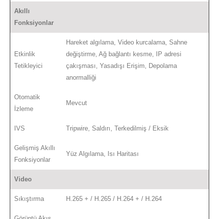
Akıllı
Fonksiyonlar
Hareket algılama, Video kurcalama, Sahne
Etkinlik
değiştirme, Ağ bağlantı kesme, IP adresi
Tetikleyici
çakışması, Yasadışı Erişim, Depolama
anormalliği
Otomatik
Mevcut
İzleme
IVS
Tripwire, Saldırı, Terkedilmiş / Eksik
Gelişmiş Akıllı
Yüz Algılama, Isı Haritası
Fonksiyonlar
Video
Sıkıştırma
H.265 + / H.265 / H.264 + / H.264
Görüntü Akış