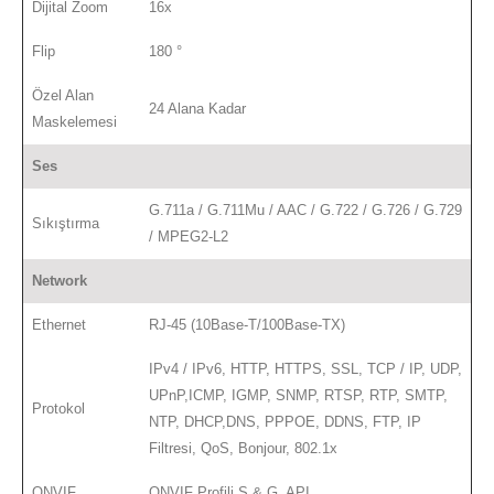
Dijital Zoom
16x
Flip
180 °
Özel Alan
24 Alana Kadar
Maskelemesi
Ses
G.711a / G.711Mu / AAC / G.722 / G.726 / G.729
Sıkıştırma
/ MPEG2-L2
Network
Ethernet
RJ-45 (10Base-T/100Base-TX)
IPv4 / IPv6, HTTP, HTTPS, SSL, TCP / IP, UDP,
UPnP,ICMP, IGMP, SNMP, RTSP, RTP, SMTP,
Protokol
NTP, DHCP,DNS, PPPOE, DDNS, FTP, IP
Filtresi, QoS, Bonjour, 802.1x
ONVIF
ONVIF Profili S & G, API