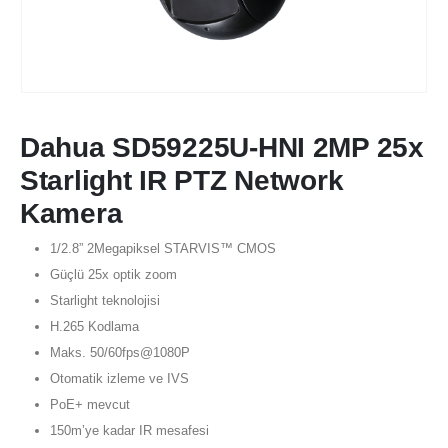
Dahua SD59225U-HNI 2MP 25x
Starlight IR PTZ Network
Kamera
1/2.8” 2Megapiksel STARVIS™ CMOS
Güçlü 25x optik zoom
Starlight teknolojisi
H.265 Kodlama
Maks. 50/60fps@1080P
Otomatik izleme ve IVS
PoE+ mevcut
150m’ye kadar IR mesafesi