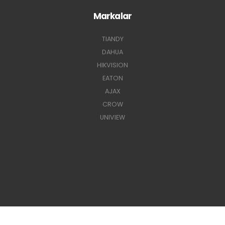
Markalar
TIANDY
DAHUA
HIKVISION
EATON
AJAX
CROW
UNIVIEW