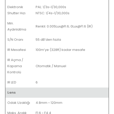
Elektronik
PAL: 1/3s~1/30,000s
Shutter Hızı
NTSC: 1/4s~1/30,000s
Min.
Renkli: 0.005Lux@Fl.6; 0Lux@F1.6 (IR)
Aydınlatma
S/N Oranı
55 dB’den fazla
IR Mesafesi
100m’ye (328ft) kadar mesafe
IR Açma /
Kapama
Otomatik / Manuel
Kontrolü
IR LED
6
Lens
Odak Uzaklığı
4.8mm ~ 120mm
Maks. Aralık
F1.6 ~ F4.4