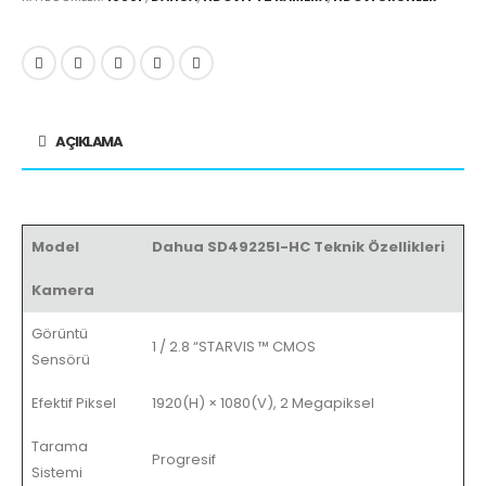
AÇIKLAMA
Model
Dahua SD49225I-HC Teknik Özellikleri
Kamera
Görüntü
1 / 2.8 “STARVIS ™ CMOS
Sensörü
Efektif Piksel
1920(H) × 1080(V), 2 Megapiksel
Tarama
Progresif
Sistemi