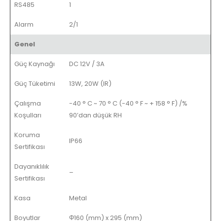
RS485
1
Alarm
2/1
Genel
Güç Kaynağı
DC 12V / 3A
Güç Tüketimi
13W, 20W (IR)
Çalışma
-40 ° C ~ 70 ° C (-40 ° F ~ + 158 ° F) /%
Koşulları
90’dan düşük RH
Koruma
IP66
Sertifikası
Dayanıklılık
–
Sertifikası
Kasa
Metal
Boyutlar
Φ160 (mm) x 295 (mm)