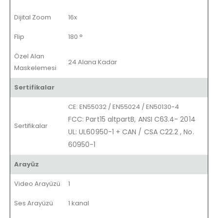
Dijital Zoom
16x
Flip
180 °
Özel Alan
24 Alana Kadar
Maskelemesi
Sertifikalar
CE: EN55032 / EN55024 / EN50130-4
FCC: Part15 altpartB, ANSI C63.4- 2014
Sertifikalar
UL: UL60950-1 + CAN / CSA C22.2
,
No.
60950-1
Arayüz
Video Arayüzü
1
Ses Arayüzü
1 kanal