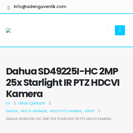
info@adenguvenlik.com
Dahua SD49225I-HC 2MP
25x Starlight IR PTZ HDCVI
Kamera
EV
ÜRÜN İÇERIKLERI
DAHUA
,
HDCVI ÜRÜNLER
,
HDCVI PTZ KAMERA
,
1080P
DAHUA SD49225I-HC 2MP 25X STARLIGHT IR PTZ HDCVI KAMERA