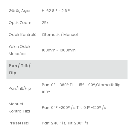
Görüş Açısı
H: 62.8 ° ~ 2.6 °
Optik Zoom
25x
Odak Kontrolü
Otomatik / Manuel
Yakın Odak
100mm ~ 1000mm
Mesafesi
Pan / Tilt /
Flip
Pan: 0° ~ 360° Tilt: -15° ~ 90°,Otomatik flip
Pan/Tilt/Flip
180°
Manuel
Pan: 0.1° ~200° /s; Tilt: 0.1° ~120° /s
Kontrol Hızı
Preset Hızı
Pan: 240° /s; Tilt: 200° /s