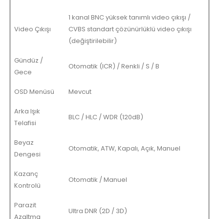
1 kanal BNC yüksek tanımlı video çıkışı /
Video Çıkışı
CVBS standart çözünürlüklü video çıkışı
(değiştirilebilir)
Gündüz /
Otomatik (ICR) / Renkli / S / B
Gece
OSD Menüsü
Mevcut
Arka Işık
BLC / HLC / WDR (120dB)
Telafisi
Beyaz
Otomatik, ATW, Kapalı, Açık, Manuel
Dengesi
Kazanç
Otomatik / Manuel
Kontrolü
Parazit
Ultra DNR (2D / 3D)
Azaltma