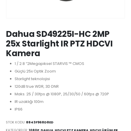
Dahua SD49225I-HC 2MP
25x Starlight IR PTZ HDCVI
Kamera
1 / 2.8 “2Megapiksel STARVIS ™ CMOS
Güçlü 25x Optik Zoom
Starlight teknolojisi
120dB true WDR, 3D DNR
Maks. 25 / 30fps @ 1080P, 25/30/50 / 60fps @ 720P
IR uzaklığı 100m
IP66
STOK KODU:
8843F968D8ED
KATEGORILER:
1080P
,
DAHUA
,
HDCVI PTZ KAMERA
,
HDCVI ÜRÜNLER