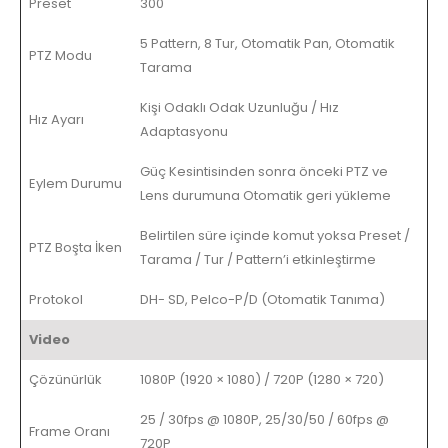
Preset
300
5 Pattern, 8 Tur, Otomatik Pan, Otomatik
PTZ Modu
Tarama
Kişi Odaklı Odak Uzunluğu / Hız
Hız Ayarı
Adaptasyonu
Güç Kesintisinden sonra önceki PTZ ve
Eylem Durumu
Lens durumuna Otomatik geri yükleme
Belirtilen süre içinde komut yoksa Preset /
PTZ Boşta İken
Tarama / Tur / Pattern’i etkinleştirme
Protokol
DH- SD, Pelco-P/D (Otomatik Tanıma)
Video
Çözünürlük
1080P (1920 × 1080) / 720P (1280 × 720)
25 / 30fps @ 1080P, 25/30/50 / 60fps @
Frame Oranı
720P