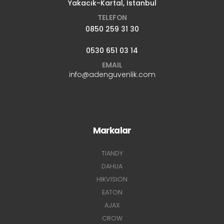
Yakacık-Kartal, İstanbul
TELEFON
0850 259 31 30
0530 651 03 14
EMAIL
info@adenguvenlik.com
Markalar
TIANDY
DAHUA
HIKVISION
EATON
AJAX
CROW