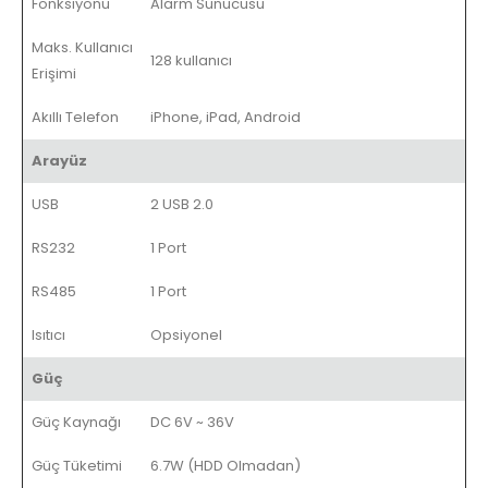
Fonksiyonu
Alarm Sunucusu
Maks. Kullanıcı
128 kullanıcı
Erişimi
Akıllı Telefon
iPhone, iPad, Android
Arayüz
USB
2 USB 2.0
RS232
1 Port
RS485
1 Port
Isıtıcı
Opsiyonel
Güç
Güç Kaynağı
DC 6V ~ 36V
Güç Tüketimi
6.7W (HDD Olmadan)