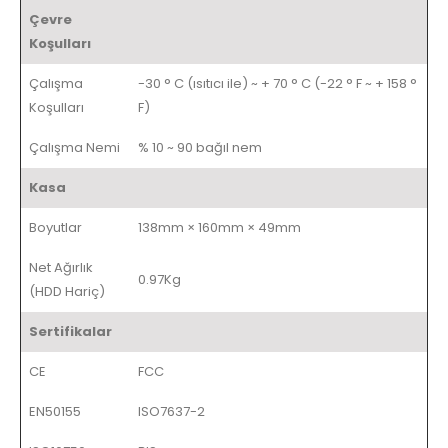
Çevre
Koşulları
Çalışma
-30 ° C (ısıtıcı ile) ~ + 70 ° C (-22 ° F ~ + 158 °
Koşulları
F)
Çalışma Nemi
% 10 ~ 90 bağıl nem
Kasa
Boyutlar
138mm × 160mm × 49mm
Net Ağırlık
0.97Kg
(HDD Hariç)
Sertifikalar
CE
FCC
EN50155
ISO7637-2