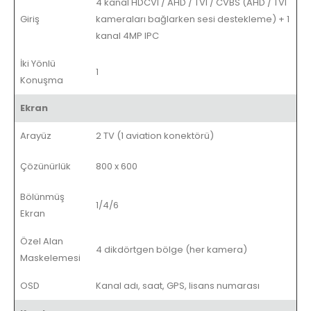
4 kanal HDCVI / AHD / TVI / CVBS (AHD / TVI
Giriş
kameraları bağlarken sesi destekleme) + 1
kanal 4MP IPC
İki Yönlü
1
Konuşma
Ekran
Arayüz
2 TV (1 aviation konektörü)
Çözünürlük
800 x 600
Bölünmüş
1/4/6
Ekran
Özel Alan
4 dikdörtgen bölge (her kamera)
Maskelemesi
OSD
Kanal adı, saat, GPS, lisans numarası