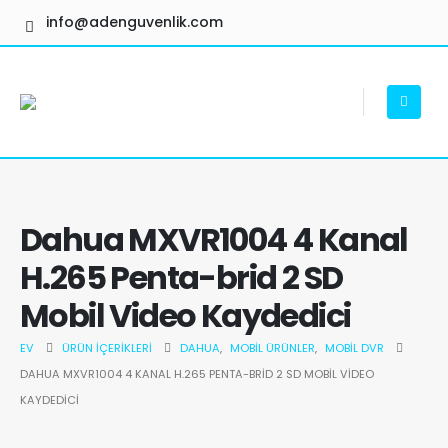
info@adenguvenlik.com
Dahua MXVR1004 4 Kanal
H.265 Penta-brid 2 SD
Mobil Video Kaydedici
EV
ÜRÜN İÇERIKLERI
DAHUA
,
MOBIL ÜRÜNLER
,
MOBIL DVR
DAHUA MXVR1004 4 KANAL H.265 PENTA-BRID 2 SD MOBIL VIDEO
KAYDEDICI