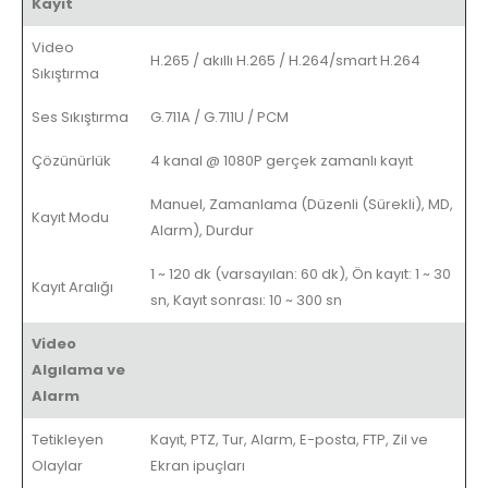
Kayıt
Video
H.265 / akıllı H.265 / H.264/smart H.264
Sıkıştırma
Ses Sıkıştırma
G.711A / G.711U / PCM
Çözünürlük
4 kanal @ 1080P gerçek zamanlı kayıt
Manuel, Zamanlama (Düzenli (Sürekli), MD,
Kayıt Modu
Alarm), Durdur
1 ~ 120 dk (varsayılan: 60 dk), Ön kayıt: 1 ~ 30
Kayıt Aralığı
sn, Kayıt sonrası: 10 ~ 300 sn
Video
Algılama ve
Alarm
Tetikleyen
Kayıt, PTZ, Tur, Alarm, E-posta, FTP, Zil ve
Olaylar
Ekran ipuçları