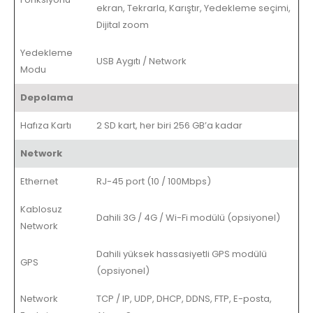
ekran, Tekrarla, Karıştır, Yedekleme seçimi,
Dijital zoom
Yedekleme
USB Aygıtı / Network
Modu
Depolama
Hafıza Kartı
2 SD kart, her biri 256 GB’a kadar
Network
Ethernet
RJ-45 port (10 / 100Mbps)
Kablosuz
Dahili 3G / 4G / Wi-Fi modülü (opsiyonel)
Network
Dahili yüksek hassasiyetli GPS modülü
GPS
(opsiyonel)
Network
TCP / IP, UDP, DHCP, DDNS, FTP, E-posta,