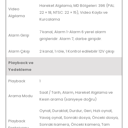
Hareket Algılama, MD Bölgeleri: 396 (PAL:
Video
22 × 18, NTSC: 22 × 15), Video Kaybı ve
Algılama
Kurcalama
7 kanal, Alarm 1-Alarm 6 yerel alarm
Alarm Girişi
girişleridir. Alarm 7, darbe girişidir.
Alarm Çıkışı
2 kanal, 1 röle, 1 Kontrol edilebilir 12V çıkışı
Playback ve
Yedekleme
Playback
1
Saat / Tarih, Alarm, Hareket Algılama ve
Arama Modu
Kesin arama (saniyeye doğru)
Oynat, Duraklat, Durdur, Geri, Hızlı oynat,
Yavaş oynat, Sonraki dosya, Önceki dosya,
Playback
Sonraki kamera, Önceki kamera, Tam
Fonksiyonu