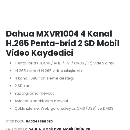
Dahua MXVR1004 4 Kanal
H.265 Penta-brid 2 SD Mobil
Video Kaydedici
Penta-brid (HDCVI / AHD / TVI / CVBS / IP) video girişi
H.265 / smart H.265 video sıkıştırma
4 kanal 1080P önizleme desteği
2 SD kart
Yüz algılama mevcut
Aviation konektörleri mevcut
Çoklu izleme: Web görüntüleyici, CMS (DSS) ve DMSS
STOK KODU:
0A02478BB0E0
KATEGORILER:
DAHUA
,
MOBIL DVR
,
MOBIL ÜRÜNLER