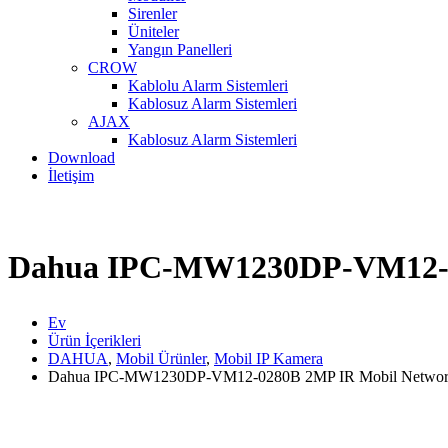
Sirenler
Üniteler
Yangın Panelleri
CROW
Kablolu Alarm Sistemleri
Kablosuz Alarm Sistemleri
AJAX
Kablosuz Alarm Sistemleri
Download
İletişim
Dahua IPC-MW1230DP-VM12-0
Ev
Ürün İçerikleri
DAHUA
,
Mobil Ürünler
,
Mobil IP Kamera
Dahua IPC-MW1230DP-VM12-0280B 2MP IR Mobil Networ