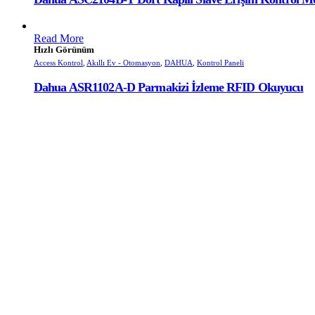
Read More
Hızlı Görünüm
Access Kontrol
,
Akıllı Ev - Otomasyon
,
DAHUA
,
Kontrol Paneli
Dahua ASR1102A-D Parmakizi İzleme RFID Okuyucu