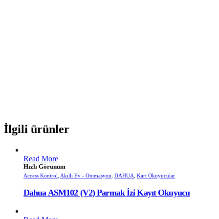
İlgili ürünler
Read More
Hızlı Görünüm
Access Kontrol
,
Akıllı Ev - Otomasyon
,
DAHUA
,
Kart Okuyucular
Dahua ASM102 (V2) Parmak İzi Kayıt Okuyucu