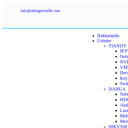
info@adenguvenlik.com
Hakkımızda
Ürünler
TIANDY
IP 
Net
NV
VMS
Deco
Key
Swit
DAHUA
Net
HDC
Akıl
Laze
Mobi
Moni
HIKVISI