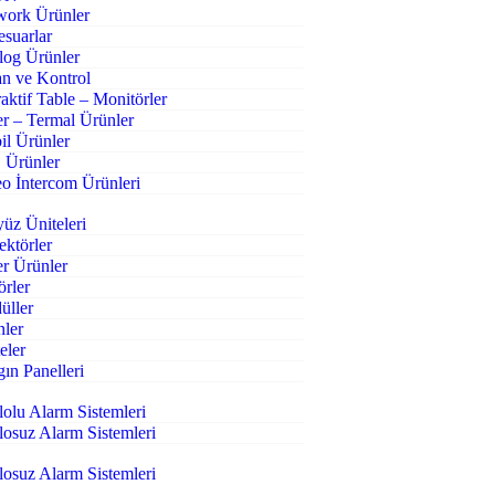
work Ürünler
suarlar
log Ürünler
n ve Kontrol
raktif Table – Monitörler
r – Termal Ürünler
l Ürünler
 Ürünler
o İntercom Ürünleri
üz Üniteleri
ktörler
r Ürünler
örler
üller
nler
eler
ın Panelleri
olu Alarm Sistemleri
osuz Alarm Sistemleri
osuz Alarm Sistemleri