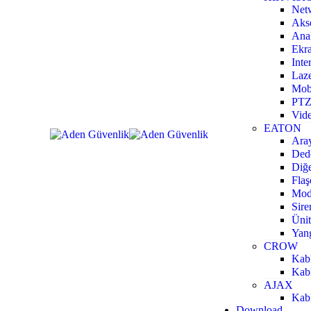
Net
Akse
Ana
Ekra
Inte
Laze
Mobi
PTZ
Vide
EATON
Aray
Dede
Diğe
Flaş
Mod
Sire
Ünit
Yang
CROW
Kabl
Kabl
AJAX
Kabl
Download