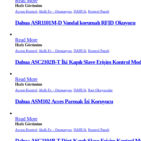
Read More
Hızlı Görünüm
Access Kontrol
,
Akıllı Ev - Otomasyon
,
DAHUA
,
Kontrol Paneli
Dahua ASR1101M-D Vandal korumalı RFID Okuyucu
Read More
Hızlı Görünüm
Access Kontrol
,
Akıllı Ev - Otomasyon
,
DAHUA
,
Kontrol Paneli
Dahua ASC2102B-T İki Kapılı Slave Erişim Kontrol Mo
Read More
Hızlı Görünüm
Access Kontrol
,
Akıllı Ev - Otomasyon
,
DAHUA
,
Kart Okuyucular
Dahua ASM102 Acces Parmak İzi Koruyucu
Read More
Hızlı Görünüm
Access Kontrol
,
Akıllı Ev - Otomasyon
,
DAHUA
,
Kontrol Paneli
Dahua ASC2104B-T Dört Kapılı Slave Erişim Kontrol M