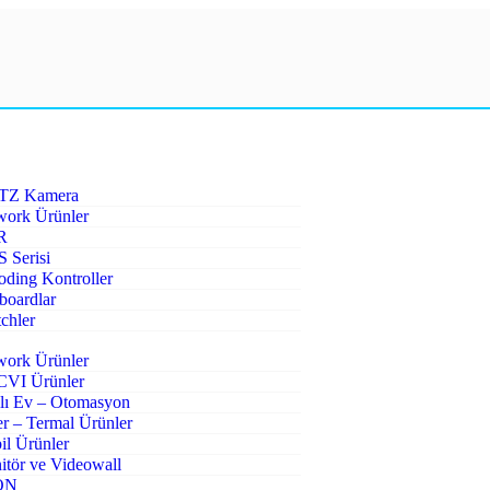
PTZ Kamera
work Ürünler
R
 Serisi
ding Kontroller
boardlar
chler
work Ürünler
VI Ürünler
lı Ev – Otomasyon
r – Termal Ürünler
l Ürünler
tör ve Videowall
ON