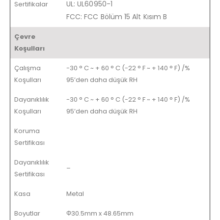
UL: UL60950-1
Sertifikalar
FCC: FCC Bölüm 15 Alt Kısım B
Çevre
Koşulları
Çalışma
-30 ° C ~ + 60 ° C (-22 ° F ~ + 140 ° F) /%
Koşulları
95’den daha düşük RH
Dayanıklılık
-30 ° C ~ + 60 ° C (-22 ° F ~ + 140 ° F) /%
Koşulları
95’den daha düşük RH
Koruma
Sertifikası
Dayanıklılık
–
Sertifikası
Kasa
Metal
Boyutlar
Φ30.5mm x 48.65mm