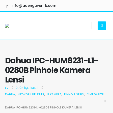
info@adenguvenlik.com
Dahua IPC-HUM8231-L1-
0280B Pinhole Kamera
Lensi
EV
ÜRÜN İÇERIKLERI
DAHUA
,
NETWORK ÜRÜNLER
,
IP KAMERA
,
PINHOLE SERISI
,
2 MEGAPIXEL
DAHUA IPC-HUM8231-L1-0280B PINHOLE KAMERA LENSI