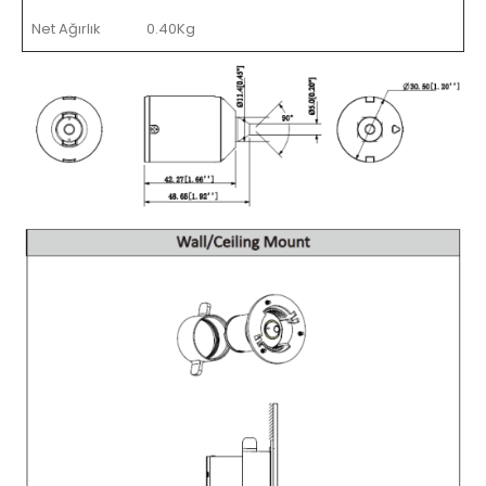
Net Ağırlık
0.40Kg