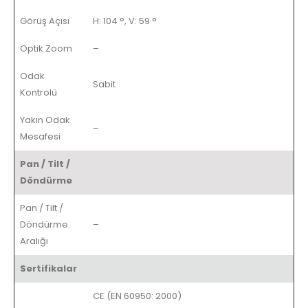
Görüş Açısı
H: 104 °, V: 59 °
Optik Zoom
–
Odak
Sabit
Kontrolü
Yakın Odak
–
Mesafesi
Pan / Tilt /
Döndürme
Pan / Tilt /
Döndürme
–
Aralığı
Sertifikalar
CE (EN 60950: 2000)