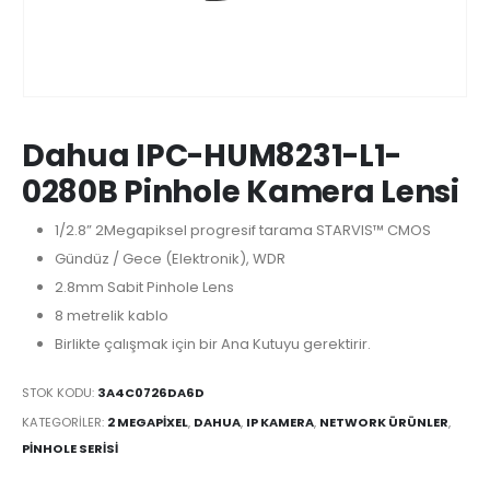
Dahua IPC-HUM8231-L1-
0280B Pinhole Kamera Lensi
1/2.8” 2Megapiksel progresif tarama STARVIS™ CMOS
Gündüz / Gece (Elektronik), WDR
2.8mm Sabit Pinhole Lens
8 metrelik kablo
Birlikte çalışmak için bir Ana Kutuyu gerektirir.
STOK KODU:
3A4C0726DA6D
KATEGORILER:
2 MEGAPIXEL
,
DAHUA
,
IP KAMERA
,
NETWORK ÜRÜNLER
,
PINHOLE SERISI