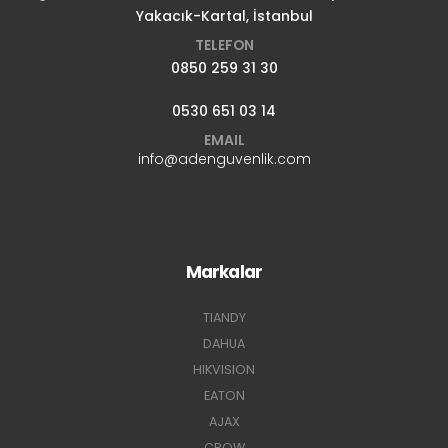
Yakacık-Kartal, İstanbul
TELEFON
0850 259 31 30
0530 651 03 14
EMAIL
info@adenguvenlik.com
Markalar
TIANDY
DAHUA
HIKVISION
EATON
AJAX
CROW