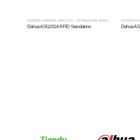
ACCESS KONTROL
,
AKILLI EV - OTOMASYON
,
DAHUA
,
KONTROL PANELI
ACCESS KO
Dahua ASI1201A RFID Standalone
Dahua ASC