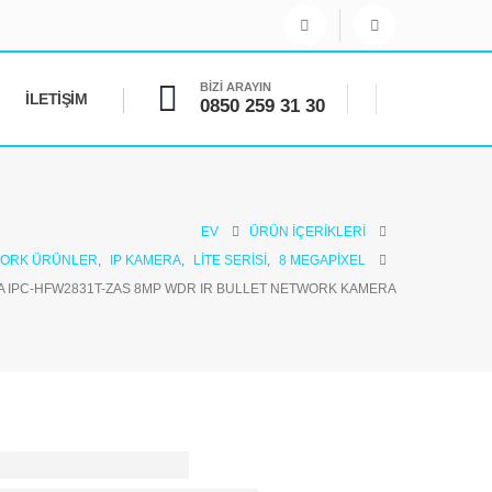
BİZİ ARAYIN
İLETIŞIM
0850 259 31 30
EV
ÜRÜN İÇERIKLERI
ORK ÜRÜNLER
,
IP KAMERA
,
LITE SERISI
,
8 MEGAPIXEL
 IPC-HFW2831T-ZAS 8MP WDR IR BULLET NETWORK KAMERA