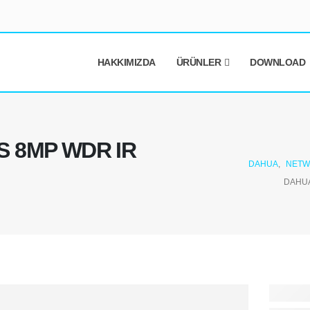
HAKKIMIZDA
ÜRÜNLER
DOWNLOAD
S 8MP WDR IR
DAHUA
,
NETW
DAHUA