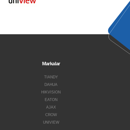
Markalar
TIANDY
DAHUA
HIKVISION
EATON
AJAX
CROW
UNIVIEW