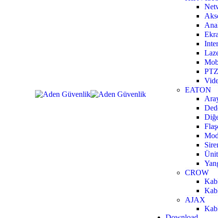
Net
Akse
Ana
Ekra
Inte
Laze
Mobi
PTZ
Vide
EATON
Aray
Dede
Diğe
Flaş
Mod
Sire
Ünit
Yang
CROW
Kabl
Kabl
AJAX
Kabl
Download