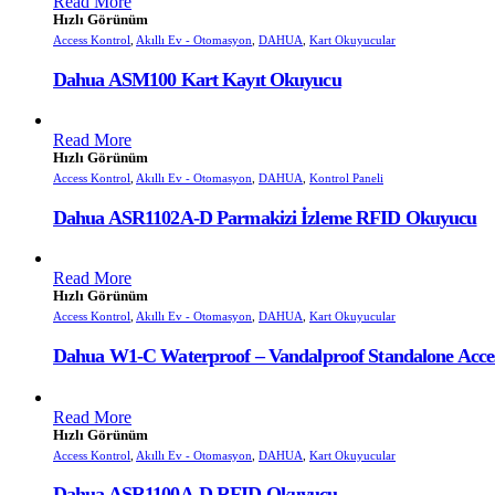
Read More
Hızlı Görünüm
Access Kontrol
,
Akıllı Ev - Otomasyon
,
DAHUA
,
Kart Okuyucular
Dahua ASM100 Kart Kayıt Okuyucu
Read More
Hızlı Görünüm
Access Kontrol
,
Akıllı Ev - Otomasyon
,
DAHUA
,
Kontrol Paneli
Dahua ASR1102A-D Parmakizi İzleme RFID Okuyucu
Read More
Hızlı Görünüm
Access Kontrol
,
Akıllı Ev - Otomasyon
,
DAHUA
,
Kart Okuyucular
Dahua W1-C Waterproof – Vandalproof Standalone Acces
Read More
Hızlı Görünüm
Access Kontrol
,
Akıllı Ev - Otomasyon
,
DAHUA
,
Kart Okuyucular
Dahua ASR1100A-D RFID Okuyucu