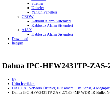
Sirenler
Üniteler
Yangın Panelleri
CROW
Kablolu Alarm Sistemleri
Kablosuz Alarm Sistemleri
AJAX
Kablosuz Alarm Sistemleri
Download
İletişim
Dahua IPC-HFW2431TP-ZAS-27
Ev
Ürün İçerikleri
DAHUA
,
Network Ürünler
,
IP Kamera
,
Lite Serisi
,
4 Megapix
Dahua IPC-HFW2431TP-ZAS-27135 4MP WDR IR Bullet Ne