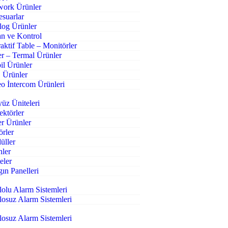
work Ürünler
suarlar
log Ürünler
n ve Kontrol
raktif Table – Monitörler
r – Termal Ürünler
l Ürünler
 Ürünler
o İntercom Ürünleri
üz Üniteleri
ktörler
r Ürünler
örler
üller
nler
eler
ın Panelleri
olu Alarm Sistemleri
osuz Alarm Sistemleri
osuz Alarm Sistemleri