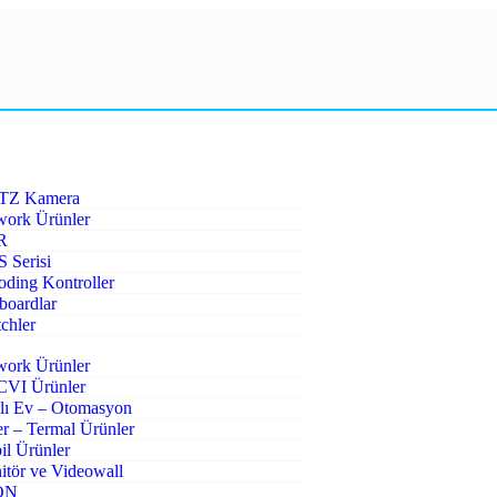
PTZ Kamera
work Ürünler
R
 Serisi
ding Kontroller
boardlar
chler
work Ürünler
VI Ürünler
lı Ev – Otomasyon
r – Termal Ürünler
l Ürünler
tör ve Videowall
ON