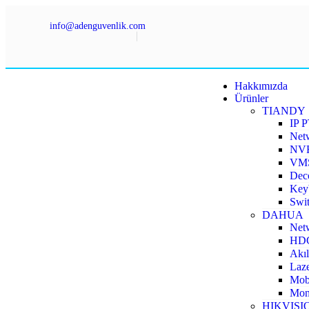
info@adenguvenlik.com
Hakkımızda
Ürünler
TIANDY
IP 
Net
NV
VMS
Deco
Key
Swit
DAHUA
Net
HDC
Akıl
Laze
Mobi
Moni
HIKVISI