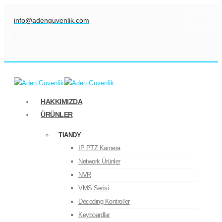
info@adenguvenlik.com
HAKKIMIZDA
ÜRÜNLER
TIANDY
IP PTZ Kamera
Network Ürünler
NVR
VMS Serisi
Decoding Kontroller
Keyboardlar