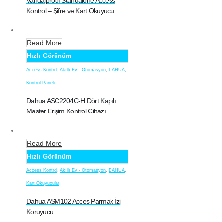
Vandalproof Standalone Access
Kontrol – Şifre ve Kart Okuyucu
Read More
Hızlı Görünüm
Access Kontrol
,
Akıllı Ev - Otomasyon
,
DAHUA
,
Kontrol Paneli
Dahua ASC2204C-H Dört Kapılı
Master Erişim Kontrol Cihazı
Read More
Hızlı Görünüm
Access Kontrol
,
Akıllı Ev - Otomasyon
,
DAHUA
,
Kart Okuyucular
Dahua ASM102 Acces Parmak İzi
Koruyucu