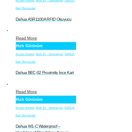
Access Kontrol
,
Akıllı Ev - Otomasyon
,
DAHUA
,
Kart Okuyucular
Dahua ASR1100A RFID Okuyucu
Read More
Hızlı Görünüm
Access Kontrol
,
Akıllı Ev - Otomasyon
,
DAHUA
,
Kart Okuyucular
Dahua BEC-02 Proximitiy İnce Kart
Read More
Hızlı Görünüm
Access Kontrol
,
Akıllı Ev - Otomasyon
,
DAHUA
,
Kart Okuyucular
Dahua W1-C Waterproof –