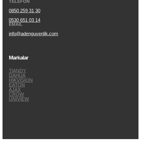
TELEFON
0850 259 31 30
0530 651 03 14
EMAIL
info@adenguvenlik.com
Markalar
TIANDY
DAHUA
HIKVISION
EATON
AJAX
CROW
UNIVIEW