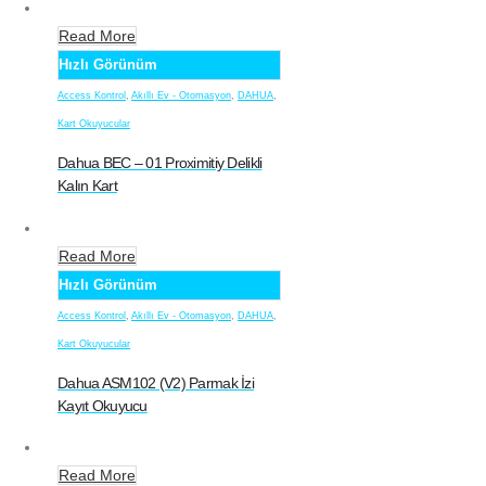
Read More
Hızlı Görünüm
Access Kontrol
,
Akıllı Ev - Otomasyon
,
DAHUA
,
Kart Okuyucular
Dahua BEC – 01 Proximitiy Delikli
Kalın Kart
Read More
Hızlı Görünüm
Access Kontrol
,
Akıllı Ev - Otomasyon
,
DAHUA
,
Kart Okuyucular
Dahua ASM102 (V2) Parmak İzi
Kayıt Okuyucu
Read More