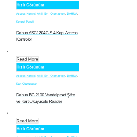
Hızlı Görünüm
Access Kontrol
,
Akıllı Ev - Otomasyon
,
DAHUA
,
Kontrol Paneli
Dahua ASC1204C-S 4 Kapı Access
Kontrolör
Read More
Hızlı Görünüm
Access Kontrol
,
Akıllı Ev - Otomasyon
,
DAHUA
,
Kart Okuyucular
Dahua BC 2100 Vandalproof Şifre
ve Kart Okuyuculu Reader
Read More
Hızlı Görünüm