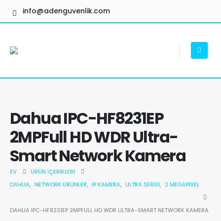
info@adenguvenlik.com
Dahua IPC-HF8231EP
2MPFull HD WDR Ultra-
Smart Network Kamera
EV
ÜRÜN İÇERIKLERI
DAHUA
,
NETWORK ÜRÜNLER
,
IP KAMERA
,
ULTRA SERISI
,
2 MEGAPIXEL
DAHUA IPC-HF8231EP 2MPFULL HD WDR ULTRA-SMART NETWORK KAMERA