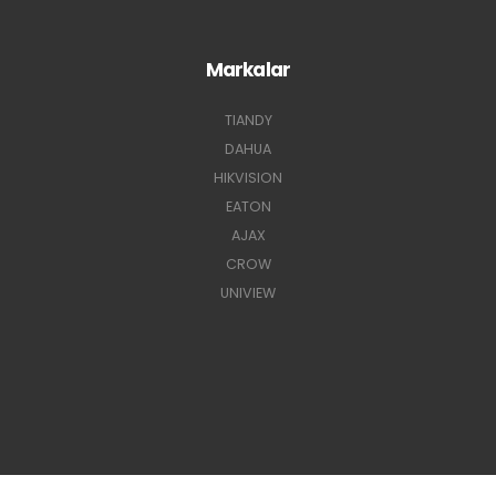
Markalar
TIANDY
DAHUA
HIKVISION
EATON
AJAX
CROW
UNIVIEW