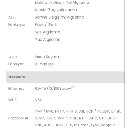
Elektronik Dikenli Tel Algılama
İzinsiz Geçiş Algılama
Sahne Değişimi Algılama
Akıllı
Fonksiyon
Eksik / Terk
Ses Algılama
Yüz Algılama
İnsan Sayma
Akıllı
Fonsiyon
Isı haritası
Network
Ethernet
RJ-45 (10/100Base-T)
Wi-Fi
N/A
IPv4 / IPv6, HTTP, HTTPS, SSL, TCP / IP, UDP, UPnP,
Protokoller
ICMP, IGMP, SNMP, RTSP, RTP, SMTP, NTP, DHCP,
DNS, ADSL, DDNS, FTP, IP Filtresi, QoS, Bonjour