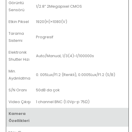
Görüntü
1/2.8” 2Megapixel CMOS
Sensörü
Etkin Piksel
1920(H)×1080(V)
Tarama
Progresif
Sistemi
Elektronik
Auto/Manual, 1/3(4)~1/100000s
Shutter Hızı
Min.
0. 005Lux/F1.2 (Renkli), 0.0005Lux/F1.2 (S/B)
Aydınlatma
S/N Oranı
50dB da çok
Video Çıkışı
1 channel BNC (1.0Vp-p 75Ω)
Kamera
Özellikleri