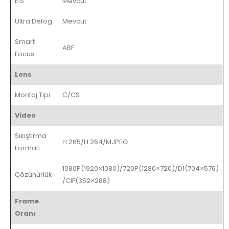
EIS
Mevcut
Ultra Defog
Mevcut
Smart
ABF
Focus
Lens
Montaj Tipi
C/CS
Video
Sıkıştırma
H.265/H.264/MJPEG
Formatı
1080P(1920×1080)/720P(1280×720)/D1(704×576)
Çözünürlük
/CIF(352×288)
Frame
Oranı