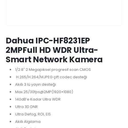
Dahua IPC-HF8231EP
2MPFull HD WDR Ultra-
Smart Network Kamera
1/2.8″ 2 Megapiksel progresif scan CMOS
H.265/H.264/MJPEG çift codec desteği
Akıllı 3 lü yayın desteği
Max 25/30fps@2MP(1920×1080)
140dB’e Kadar Ultra WDR
Ultra 3D DNR
Ultra Defog, ROI, EIS
Akıllı Algılama