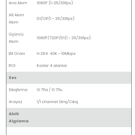
Ana Akım
1080P (1~25/30fps)
Alt Akım
D1/CIF(1 ~ 25/30fps)
Akım
Üçüncü
1080P/720P/D1(1 ~ 25/30fps)
Akım
Bit Oranı
H.264: 40K ~ 10Mbps
ROI
Kadar 4 alanlar
Ses
Sıkıştırma
G.711a / G.711u
Arayüz
1/1 channel Giriş/Cıkış
Akıllı
Algılama