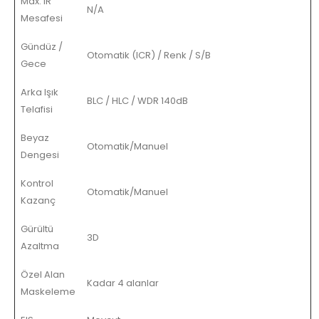
Max. IR
N/A
Mesafesi
Gündüz /
Otomatik (ICR) / Renk / S/B
Gece
Arka Işık
BLC / HLC / WDR 140dB
Telafisi
Beyaz
Otomatik/Manuel
Dengesi
Kontrol
Otomatik/Manuel
Kazanç
Gürültü
3D
Azaltma
Özel Alan
Kadar 4 alanlar
Maskeleme