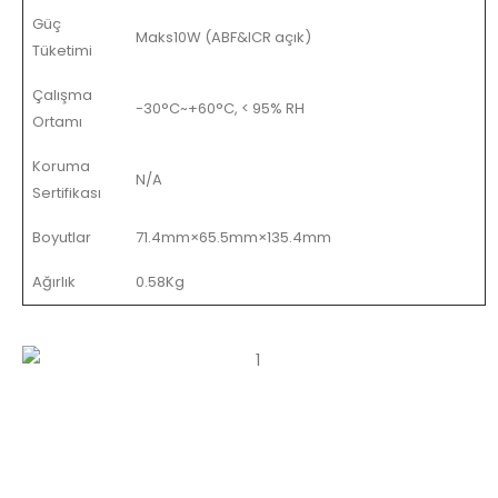
Güç
Maks10W (ABF&ICR açık)
Tüketimi
Çalışma
-30°C~+60°C, < 95% RH
Ortamı
Koruma
N/A
Sertifikası
Boyutlar
71.4mm×65.5mm×135.4mm
Ağırlık
0.58Kg