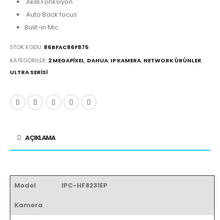
Akıllı Fonksiyon
Auto Back focus
Bulit-in Mic
STOK KODU:
86BFAC86F875
KATEGORILER:
2 MEGAPIXEL
,
DAHUA
,
IP KAMERA
,
NETWORK ÜRÜNLER
,
ULTRA SERISI
AÇIKLAMA
Model
IPC-HF8231EP
Kamera