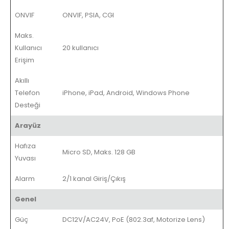
ONVIF
ONVIF, PSIA, CGI
Maks.
Kullanıcı
20 kullanıcı
Erişim
Akıllı
Telefon
iPhone, iPad, Android, Windows Phone
Desteği
Arayüz
Hafıza
Micro SD, Maks. 128 GB
Yuvası
Alarm
2/1 kanal Giriş/Çıkış
Genel
Güç
DC12V/AC24V, PoE (802.3af, Motorize Lens)