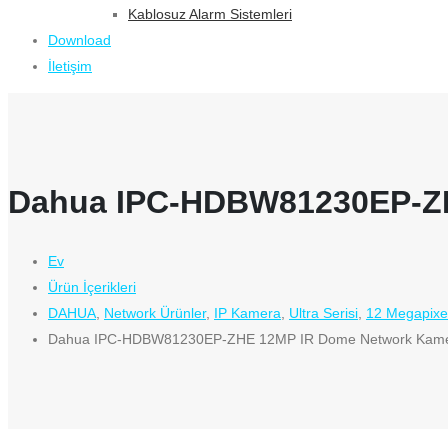
Kablosuz Alarm Sistemleri
Download
İletişim
Dahua IPC-HDBW81230EP-ZH
Ev
Ürün İçerikleri
DAHUA
,
Network Ürünler
,
IP Kamera
,
Ultra Serisi
,
12 Megapixe
Dahua IPC-HDBW81230EP-ZHE 12MP IR Dome Network Kam