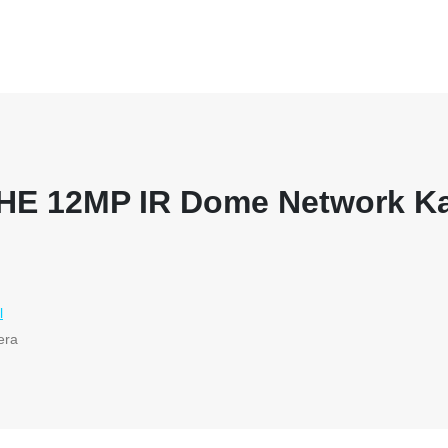
E 12MP IR Dome Network K
l
era