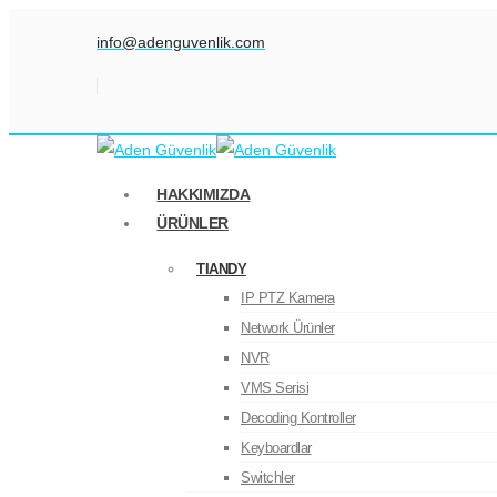
info@adenguvenlik.com
HAKKIMIZDA
ÜRÜNLER
TIANDY
IP PTZ Kamera
Network Ürünler
NVR
VMS Serisi
Decoding Kontroller
Keyboardlar
Switchler