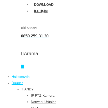
DOWNLOAD
İLETIŞIM
BİZİ ARAYIN
0850 259 31 30
Arama
Hakkımızda
Ürünler
TIANDY
IP PTZ Kamera
Network Ürünler
NVR