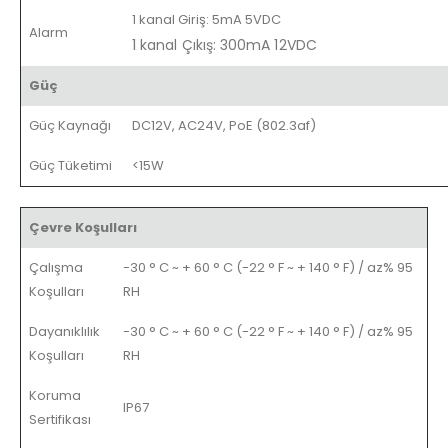
1 kanal Giriş: 5mA 5VDC
Alarm
1 kanal Çıkış: 300mA 12VDC
Güç
Güç Kaynağı
DC12V, AC24V, PoE (802.3af)
Güç Tüketimi
<15W
Çevre Koşulları
Çalışma
-30 ° C ~ + 60 ° C (-22 ° F ~ + 140 ° F) / az% 95
Koşulları
RH
Dayanıklılık
-30 ° C ~ + 60 ° C (-22 ° F ~ + 140 ° F) / az% 95
Koşulları
RH
Koruma
IP67
Sertifikası