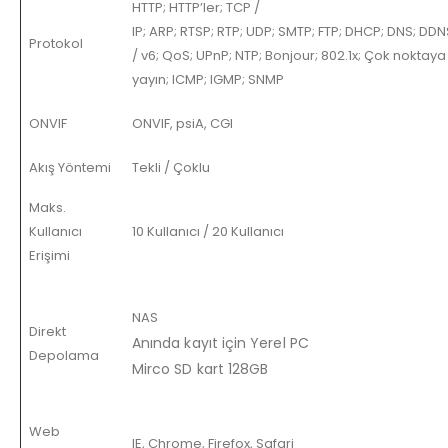
HTTP; HTTP’ler; TCP /
IP; ARP; RTSP; RTP; UDP; SMTP; FTP; DHCP; DNS; DDN
Protokol
/ v6; QoS; UPnP; NTP; Bonjour; 802.1x; Çok noktaya
yayın; ICMP; IGMP; SNMP
ONVIF
ONVIF, psiA, CGI
Akış Yöntemi
Tekli / Çoklu
Maks.
Kullanıcı
10 Kullanıcı / 20 Kullanıcı
Erişimi
NAS
Direkt
Anında kayıt için Yerel PC
Depolama
Mirco SD kart 128GB
Web
IE, Chrome, Firefox, Safari