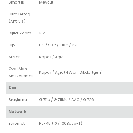
Smart IR
Mevcut
Ultra Defog
–
(Anti Sis)
Dijital Zoom
16x
Flip
0 ° / 90 ° / 180 ° / 270 °
Mirror
Kapalı / Açık
Özel Alan
Kapalı / Açık (4 Alan, Dikdörtgen)
Maskelemesi
Ses
Sıkıştırma
G.711a / G.711Mu / AAC / G.726
Network
Ethernet
RJ-45 (10 / 100Base-T)