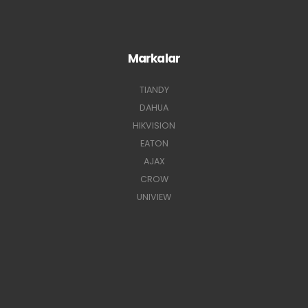
Markalar
TIANDY
DAHUA
HIKVISION
EATON
AJAX
CROW
UNIVIEW