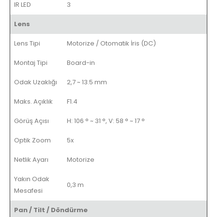
IR LED
3
Lens
Lens Tipi
Motorize / Otomatik İris (DC)
Montaj Tipi
Board-in
Odak Uzaklığı
2,7 ~ 13.5 mm
Maks. Açıklık
F1.4
Görüş Açısı
H: 106 ° ~ 31 °, V: 58 ° ~ 17 °
Optik Zoom
5x
Netlik Ayarı
Motorize
Yakın Odak
0,3 m
Mesafesi
Pan / Tilt / Döndürme