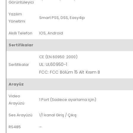
Görüntüleyici
Yazılım
Smart PSS, DSS, Easy4ip
Yönetimi
Akıllı Telefon
IOS, Android
Sertifikalar
CE (EN 60950: 2000)
UL: UL60950-1
Sertifikalar
FCC: FCC Bölüm 15 Alt Kısım B
Arayüz
Video
1 Port (Sadece ayarlama için)
Arayüzü
Ses Arayüzü
1/1 kanal Giriş / Çıkış
RS485
–