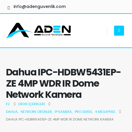
info@adenguvenlik.com
Dahua IPC-HDBW5431EP-
ZE 4MP WDR IR Dome
Network Kamera
EV
ÜRÜN İÇERIKLERI
DAHUA
,
NETWORK ÜRÜNLER
,
IP KAMERA
,
PRO SERISI
,
4 MEGAPIXEL
DAHUA IPC-HDBW5431EP-ZE 4MP WDR IR DOME NETWORK KAMERA