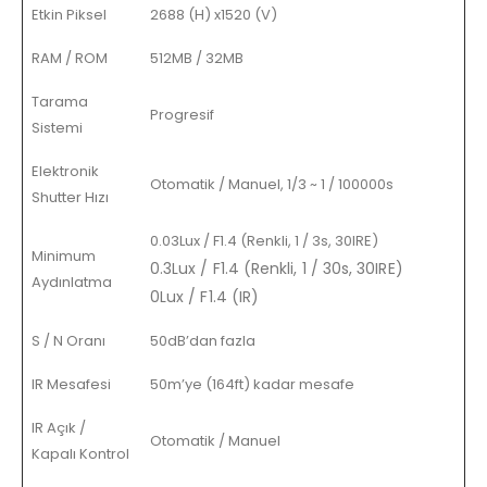
Etkin Piksel
2688 (H) x1520 (V)
RAM / ROM
512MB / 32MB
Tarama
Progresif
Sistemi
Elektronik
Otomatik / Manuel, 1/3 ~ 1 / 100000s
Shutter Hızı
0.03Lux / F1.4 (Renkli, 1 / 3s, 30IRE)
Minimum
0.3Lux / F1.4 (Renkli, 1 / 30s, 30IRE)
Aydınlatma
0Lux / F1.4 (IR)
S / N Oranı
50dB’dan fazla
IR Mesafesi
50m’ye (164ft) kadar mesafe
IR Açık /
Otomatik / Manuel
Kapalı Kontrol