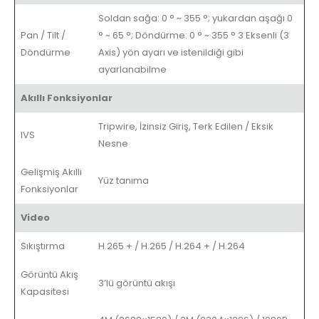
Soldan sağa: 0 ° ~ 355 °; yukardan aşağı 0
Pan / Tilt /
° ~ 65 °; Döndürme: 0 ° ~ 355 ° 3 Eksenli (3
Döndürme
Axis) yön ayarı ve istenildiği gibi
ayarlanabilme
Akıllı Fonksiyonlar
Tripwire, İzinsiz Giriş, Terk Edilen / Eksik
IVS
Nesne
Gelişmiş Akıllı
Yüz tanıma
Fonksiyonlar
Video
Sıkıştırma
H.265 + / H.265 / H.264 + / H.264
Görüntü Akış
3’lü görüntü akışı
Kapasitesi