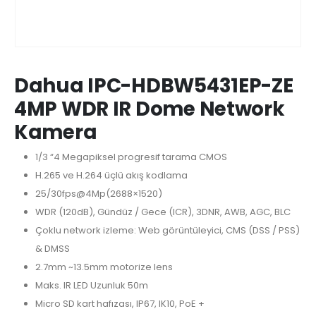
Dahua IPC-HDBW5431EP-ZE
4MP WDR IR Dome Network
Kamera
1/3 “4 Megapiksel progresif tarama CMOS
H.265 ve H.264 üçlü akış kodlama
25/30fps@4Mp(2688×1520)
WDR (120dB), Gündüz / Gece (ICR), 3DNR, AWB, AGC, BLC
Çoklu network izleme: Web görüntüleyici, CMS (DSS / PSS)
& DMSS
2.7mm ~13.5mm motorize lens
Maks. IR LED Uzunluk 50m
Micro SD kart hafızası, IP67, IK10, PoE +