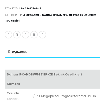
STOK KODU:
9B02F615A9A5
KATEGORILER:
4 MEGAPIXEL
,
DAHUA
,
IP KAMERA
,
NETWORK ÜRÜNLER
,
PRO SERISI
AÇIKLAMA
Dahua IPC-HDBW5431EP-ZE Teknik Özellikleri
Kamera
Görüntü
1/3 “4 Megapiksel Progresif tarama CMOS
Sensörü