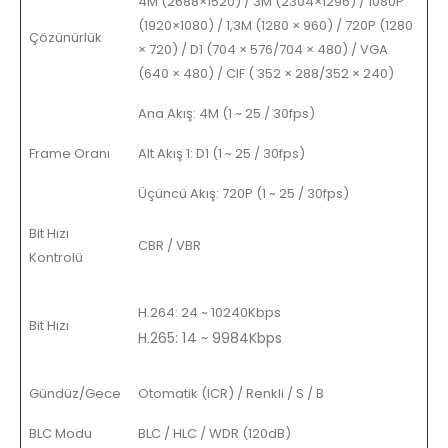
4M (2688×1520) / 3M (2304×1296) / 1080P
(1920×1080) / 1,3M (1280 × 960) / 720P (1280
Çözünürlük
× 720) / D1 (704 × 576/704 × 480) / VGA
(640 × 480) / CIF ( 352 × 288/352 × 240)
Ana Akış: 4M (1 ~ 25 / 30fps)
Frame Oranı
Alt Akış 1: D1 (1 ~ 25 / 30fps)
Üçüncü Akış: 720P (1 ~ 25 / 30fps)
Bit Hızı
CBR / VBR
Kontrolü
H.264: 24 ~ 10240Kbps
Bit Hızı
H.265: 14 ~ 9984Kbps
Gündüz/Gece
Otomatik (ICR) / Renkli / S / B
BLC Modu
BLC / HLC / WDR (120dB)