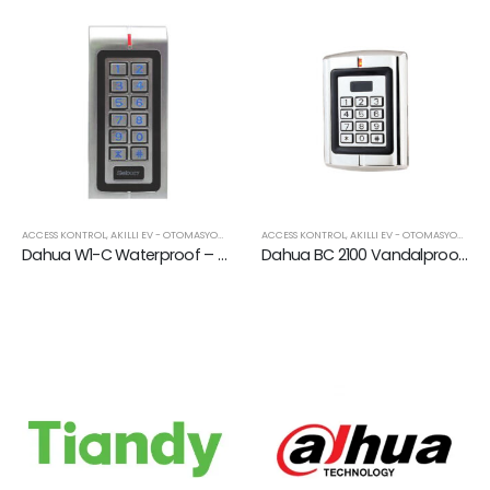
AHUA
ACCESS KONTROL
,
KART OKUYUCULAR
,
AKILLI EV - OTOMASYON
,
DAHUA
ACCESS KONTROL
,
KART OKUYUCULAR
,
AKILLI EV - OTOMASYON
,
DA
Dahua W1-C Waterproof – Vandalproof Standalone Access Kontrol – Şifre ve Kart Okuyucu
Dahua BC 2100 Vandalproof Şifre ve Kart Okuyuculu Reader