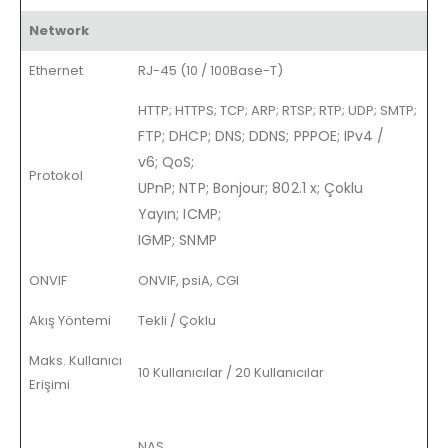
Network
Ethernet
RJ-45 (10 / 100Base-T)
HTTP; HTTPS; TCP; ARP; RTSP; RTP; UDP; SMTP;
FTP; DHCP; DNS; DDNS; PPPOE; IPv4 /
v6; QoS;
Protokol
UPnP; NTP; Bonjour; 802.1 x; Çoklu
Yayın; ICMP;
IGMP; SNMP
ONVIF
ONVIF, psiA, CGI
Akış Yöntemi
Tekli / Çoklu
Maks. Kullanıcı
10 Kullanıcılar / 20 Kullanıcılar
Erişimi
NAS