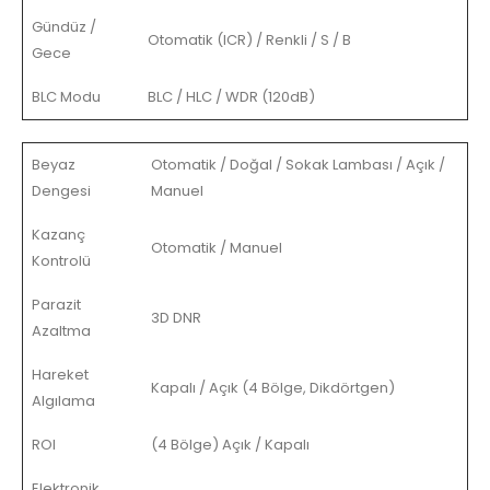
Gündüz /
Otomatik (ICR) / Renkli / S / B
Gece
BLC Modu
BLC / HLC / WDR (120dB)
Beyaz
Otomatik / Doğal / Sokak Lambası / Açık /
Dengesi
Manuel
Kazanç
Otomatik / Manuel
Kontrolü
Parazit
3D DNR
Azaltma
Hareket
Kapalı / Açık (4 Bölge, Dikdörtgen)
Algılama
ROI
(4 Bölge) Açık / Kapalı
Elektronik