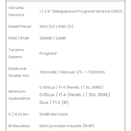
Görüntü
1 / 2.8 “2Megapiksel Progresif tarama CMOS
Sensörü
Efektif Piksel
1920 (H) x 1080 (V)
RAM / ROM
256MB / 32MB
Tarama
Progresif
Sistemi
Elektronik
Otomatik / Manuel, 1/3 ~ 1 / 100000s
Shutter Hızı
0.006Lux / F1.4 (Renkli, 1 / 3s, 30IRE)
Minimum
0.05Lux / F1.4 (Renkli, 1 / 30s, 30IRE)
Aydınlatma
0Lux / F1.4 (IR)
S / N Oranı
50dB’den fazla
IR Mesafesi
50m’ye kadar mesafe (164ft)