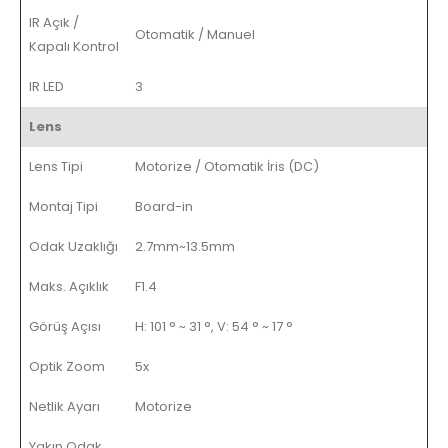
IR Açık /
Otomatik / Manuel
Kapalı Kontrol
IR LED
3
Lens
Lens Tipi
Motorize / Otomatik İris (DC)
Montaj Tipi
Board-in
Odak Uzaklığı
2.7mm~13.5mm
Maks. Açıklık
F1.4
Görüş Açısı
H: 101 ° ~ 31 °, V: 54 ° ~ 17 °
Optik Zoom
5x
Netlik Ayarı
Motorize
Yakın Odak