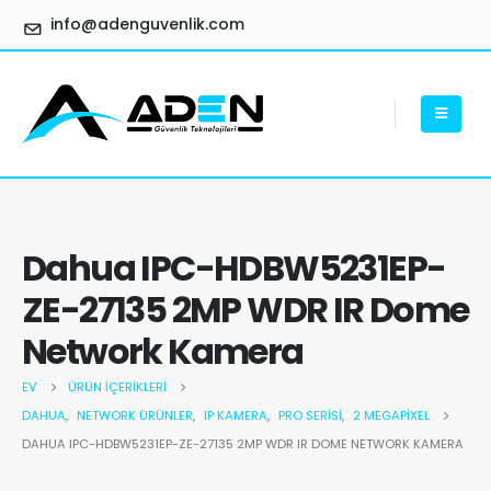
info@adenguvenlik.com
Dahua IPC-HDBW5231EP-
ZE-27135 2MP WDR IR Dome
Network Kamera
EV
ÜRÜN İÇERIKLERI
DAHUA
,
NETWORK ÜRÜNLER
,
IP KAMERA
,
PRO SERISI
,
2 MEGAPIXEL
DAHUA IPC-HDBW5231EP-ZE-27135 2MP WDR IR DOME NETWORK KAMERA