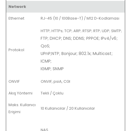
Network
Ethernet
RJ-45 (10 / 100Base-T) / M12 D-Kodlaması
HTTP; HTTPs; TCP; ARP; RTSP; RTP; UDP; SMTP;
FTP; DHCP; DNS; DDNS; PPPOE; IPv4/v6;
QoS;
Protokol
UPnP;NTP; Bonjour; 802.1x; Multicast;
ICMP;
IGMP; SNMP
ONVIF
ONVIF, psiA, CGI
Akış Yöntemi
Tekli / Çoklu
Maks. Kullanıcı
10 Kullanıcılar / 20 Kullanıcılar
Erişimi
NAS