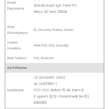
Direkt
Anında kayıt için Yerel PC
Depolama
Mirco SD kart 128GB
Web
IE, Chrome, Firefox, Safari
Görüntüleyici
Yazılım
Akıllı PSS, DSS, Easy4ip
Yönetimi
Akıllı Telefon
IOS, Android
Sertifikalar
CE (EN 60950: 2000)
UL: UL60950-1
FCC: FCC Bölüm 15 Alt Kısım B
Sertifikalar
E-işareti (ECE-Yönetmelik No.10)
EN50155