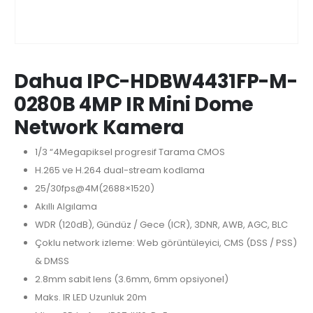
Dahua IPC-HDBW4431FP-M-
0280B 4MP IR Mini Dome
Network Kamera
1/3 “4Megapiksel progresif Tarama CMOS
H.265 ve H.264 dual-stream kodlama
25/30fps@4M(2688×1520)
Akıllı Algılama
WDR (120dB), Gündüz / Gece (ICR), 3DNR, AWB, AGC, BLC
Çoklu network izleme: Web görüntüleyici, CMS (DSS / PSS)
& DMSS
2.8mm sabit lens (3.6mm, 6mm opsiyonel)
Maks. IR LED Uzunluk 20m