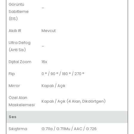
Görüntü
–
Sabitleme
(EIS)
Akıllı IR
Mevcut
Ultra Defog
–
(Anti Sis)
Dijital Zoom
16x
Flip
0 ° / 90 ° / 180 ° / 270 °
Mirror
Kapalı / Açık
Özel Alan
Kapalı / Açık (4 Alan, Dikdörtgen)
Maskelemesi
Ses
Sıkıştırma
G.711a / G.711Mu / AAC / G.726