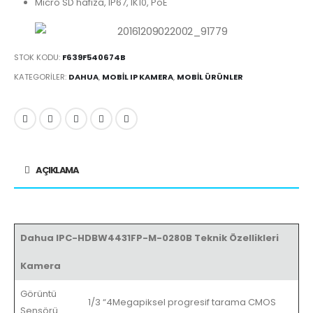
Micro SD hafıza, IP67, IK10, PoE
STOK KODU:
F639F540674B
KATEGORILER:
DAHUA
,
MOBIL IP KAMERA
,
MOBIL ÜRÜNLER
AÇIKLAMA
Dahua IPC-HDBW4431FP-M-0280B Teknik Özellikleri
Kamera
Görüntü
1/3 “4Megapiksel progresif tarama CMOS
Sensörü