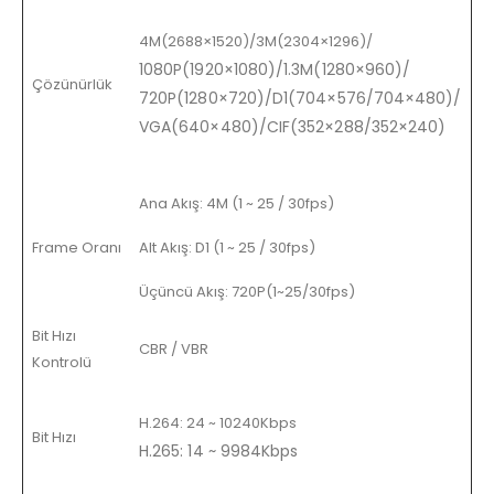
4M(2688×1520)/3M(2304×1296)/
1080P(1920×1080)/1.3M(1280×960)/
Çözünürlük
720P(1280×720)/D1(704×576/704×480)/
VGA(640×480)/CIF(352×288/352×240)
Ana Akış: 4M (1 ~ 25 / 30fps)
Frame Oranı
Alt Akış: D1 (1 ~ 25 / 30fps)
Üçüncü Akış: 720P(1~25/30fps)
Bit Hızı
CBR / VBR
Kontrolü
H.264: 24 ~ 10240Kbps
Bit Hızı
H.265: 14 ~ 9984Kbps