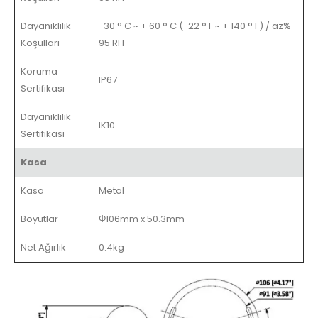
Dayanıklılık
-30 ° C ~ + 60 ° C (-22 ° F ~ + 140 ° F) / az%
Koşulları
95 RH
Koruma
IP67
Sertifikası
Dayanıklılık
IK10
Sertifikası
Kasa
Kasa
Metal
Boyutlar
Φ106mm x 50.3mm
Net Ağırlık
0.4kg