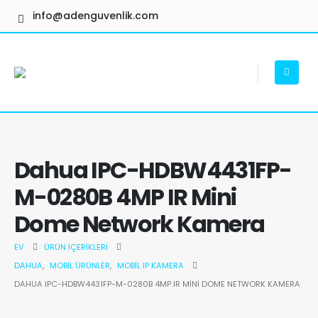
info@adenguvenlik.com
Dahua IPC-HDBW4431FP-
M-0280B 4MP IR Mini
Dome Network Kamera
EV
ÜRÜN İÇERIKLERI
DAHUA
,
MOBIL ÜRÜNLER
,
MOBIL IP KAMERA
DAHUA IPC-HDBW4431FP-M-0280B 4MP IR MINI DOME NETWORK KAMERA