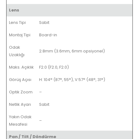
Lens
Lens Tipi
Sabit
Montaj Tipi
Board-in
Odak
2.8mm (3.6mm, 6mm opsiyonel)
Uzaklığı
Maks. Açıklık
F2.0 (F2.0, F2.0)
Görüş Açısı
H: 104° (87°, 55°), V:57° (48°, 31°)
Optik Zoom
–
Netlik Ayarı
Sabit
Yakın Odak
–
Mesafesi
Pan / Tilt / Döndürme