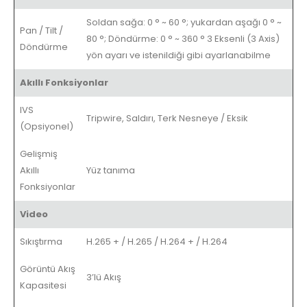
Soldan sağa: 0 ° ~ 60 °; yukardan aşağı 0 ° ~
Pan / Tilt /
80 °; Döndürme: 0 ° ~ 360 ° 3 Eksenli (3 Axis)
Döndürme
yön ayarı ve istenildiği gibi ayarlanabilme
Akıllı Fonksiyonlar
IVS
Tripwire, Saldırı, Terk Nesneye / Eksik
(Opsiyonel)
Gelişmiş
Akıllı
Yüz tanıma
Fonksiyonlar
Video
Sıkıştırma
H.265 + / H.265 / H.264 + / H.264
Görüntü Akış
3’lü Akış
Kapasitesi