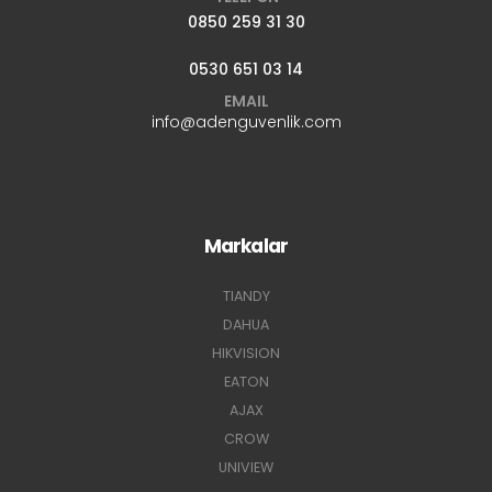
0850 259 31 30
0530 651 03 14
EMAIL
info@adenguvenlik.com
Markalar
TIANDY
DAHUA
HIKVISION
EATON
AJAX
CROW
UNIVIEW