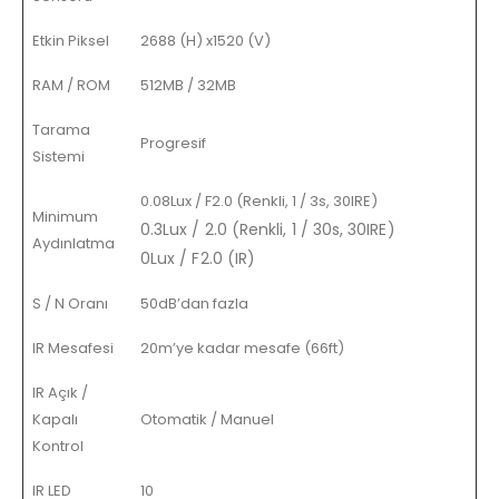
Etkin Piksel
2688 (H) x1520 (V)
RAM / ROM
512MB / 32MB
Tarama
Progresif
Sistemi
0.08Lux / F2.0 (Renkli, 1 / 3s, 30IRE)
Minimum
0.3Lux / 2.0 (Renkli, 1 / 30s, 30IRE)
Aydınlatma
0Lux / F2.0 (IR)
S / N Oranı
50dB’dan fazla
IR Mesafesi
20m’ye kadar mesafe (66ft)
IR Açık /
Kapalı
Otomatik / Manuel
Kontrol
IR LED
10