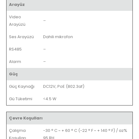
Arayüz
Video
–
Arayüzü
Ses Arayüzü
Dahili mikrofon
RS485
–
Alarm
–
Güç
Güç Kaynağı
DC12V, PoE (802.3af)
Gü Tüketimi
<4.5 W
Çevre Koşulları
Çalışma
-30 ° C ~ + 60 ° C (-22 ° F ~ + 140 ° F) / az%
Koşulları
95 RH