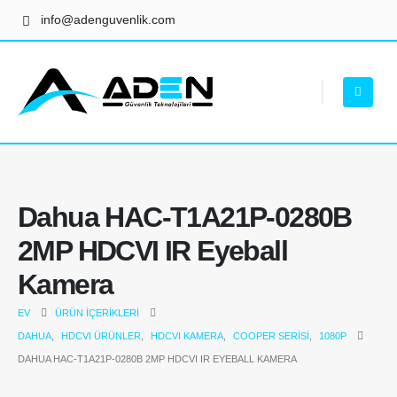
info@adenguvenlik.com
Dahua HAC-T1A21P-0280B
2MP HDCVI IR Eyeball
Kamera
EV
ÜRÜN İÇERIKLERI
DAHUA
,
HDCVI ÜRÜNLER
,
HDCVI KAMERA
,
COOPER SERISI
,
1080P
DAHUA HAC-T1A21P-0280B 2MP HDCVI IR EYEBALL KAMERA