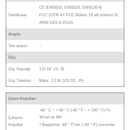
CE (EN55032, EN55024, EN50130-4)
FCC (CFR 47 FCC Bölüm 15 alt bölümü B,
Sertifikalar
ANSI C63.4-2014)
Arayüz
Ses arayüz
–
Güç
Güç Kaynağı
12V DC ±% 30
Güç Tüketimi
Maks. 2,3 W (12V DC, IR)
Çevre Koşulları
-40 ° C ~ + 60 ° C (-40 ° F ~ + 140 ° F) /%
95’ten az RH
Çalışma
* Başlatma -40 ° C’nin (-40 ° F) üzerinde
Koşulları