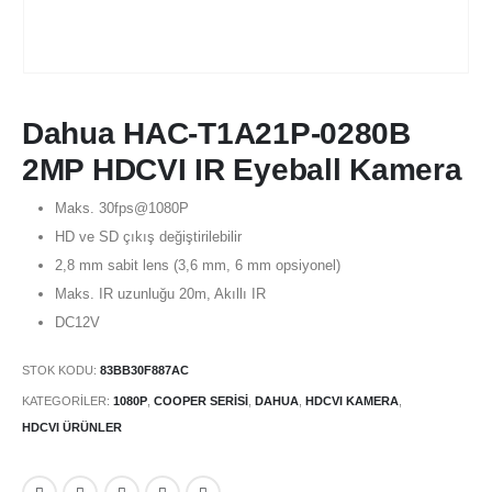
Dahua HAC-T1A21P-0280B
2MP HDCVI IR Eyeball Kamera
Maks. 30fps@1080P
HD ve SD çıkış değiştirilebilir
2,8 mm sabit lens (3,6 mm, 6 mm opsiyonel)
Maks. IR uzunluğu 20m, Akıllı IR
DC12V
STOK KODU:
83BB30F887AC
KATEGORILER:
1080P
,
COOPER SERISI
,
DAHUA
,
HDCVI KAMERA
,
HDCVI ÜRÜNLER