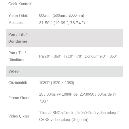
Odak Kontrolü
–
800mm (500mm, 2000mm)
Yakın Odak
Mesafesi
31.50 ” (19.69 “, 78.74 ”)
Pan / Tilt /
Döndürme
Pan / Tilt /
Pan:0° ~360° ;Tilt:0° ~78° ;Döndürme:0° ~360°
Döndürme
Video
Çözünürlük
1080P (1920 × 1080)
25 / 30fps @ 1080P’de, 25/30/50 / 60fps’de @
Frame Oranı
720P
1-kanal BNC yüksek çözünürlüklü video çıkışı /
Video Çıkışı
CVBS video çıkışı (Geçebilir)