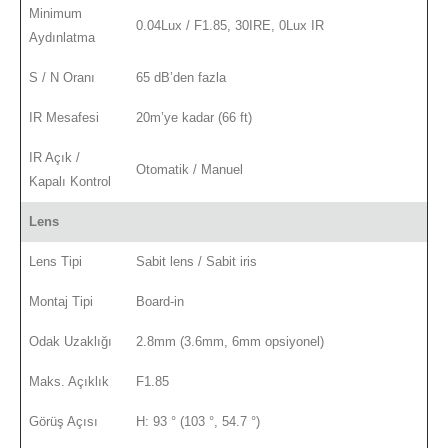
Minimum
0.04Lux / F1.85, 30IRE, 0Lux IR
Aydınlatma
S / N Oranı
65 dB’den fazla
IR Mesafesi
20m’ye kadar (66 ft)
IR Açık /
Otomatik / Manuel
Kapalı Kontrol
Lens
Lens Tipi
Sabit lens / Sabit iris
Montaj Tipi
Board-in
Odak Uzaklığı
2.8mm (3.6mm, 6mm opsiyonel)
Maks. Açıklık
F1.85
Görüş Açısı
H: 93 ° (103 °, 54.7 °)