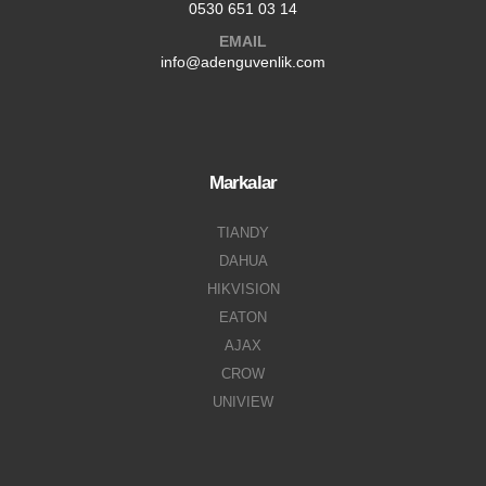
0530 651 03 14
EMAIL
info@adenguvenlik.com
Markalar
TIANDY
DAHUA
HIKVISION
EATON
AJAX
CROW
UNIVIEW