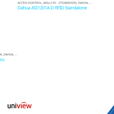
ACCESS KONTROL
,
AKILLI EV - OTOMASYON
,
DAHUA
,
KONTROL PANELI
Dahua ASI1201A-D RFID Standalone
ON
,
DAHUA
,
KONTROL PANELI
ACCESS KONTR
cu