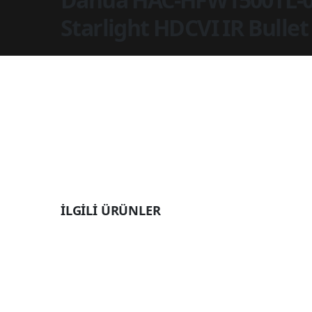
Starlight HDCVI IR Bulle
İLGILI ÜRÜNLER