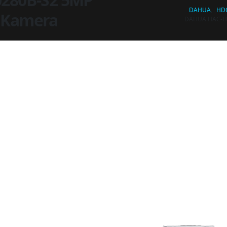
DAHUA
,
HD
t Kamera
DAHUA HAC-HF