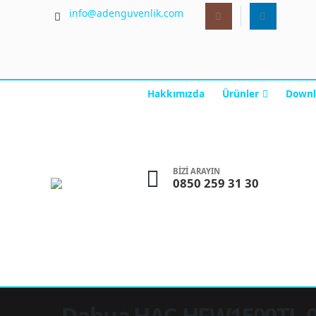
info@adenguvenlik.com
Hakkımızda
Ürünler
Downl
BİZİ ARAYIN
0850 259 31 30
Dahua HAC-HFW1500TL-0