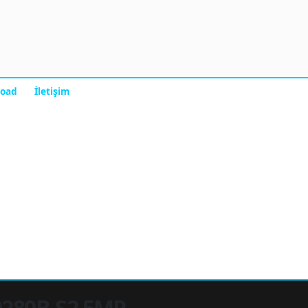
oad
İletişim
280B-S2 5MP