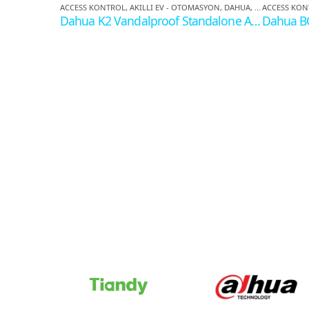
ACCESS KONTROL
,
AKILLI EV - OTOMASYON
,
DAHUA
,
KONTROL PAN
ACCESS KON
Dahua K2 Vandalproof Standalone Access Kontrol – Şifre ve Kart Okuyucu