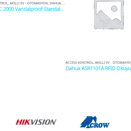
ELI
TROL
,
AKILLI EV - OTOMASYON
,
DAHUA
,
KART OKUYUCULAR
Dahua BC 2000 Vandalproof Standalone Access Kontrol – Şifre ve Kart Okuyucu
ACCESS KONTROL
,
AKILLI EV - OTOMASY
Dahua ASR1101A RFID Okuyu