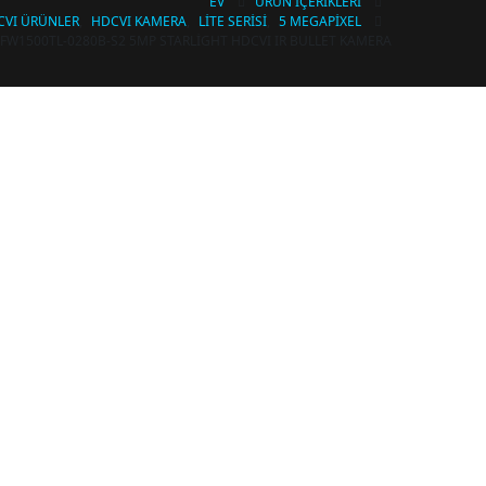
EV
ÜRÜN İÇERIKLERI
CVI ÜRÜNLER
,
HDCVI KAMERA
,
LITE SERISI
,
5 MEGAPIXEL
W1500TL-0280B-S2 5MP STARLIGHT HDCVI IR BULLET KAMERA