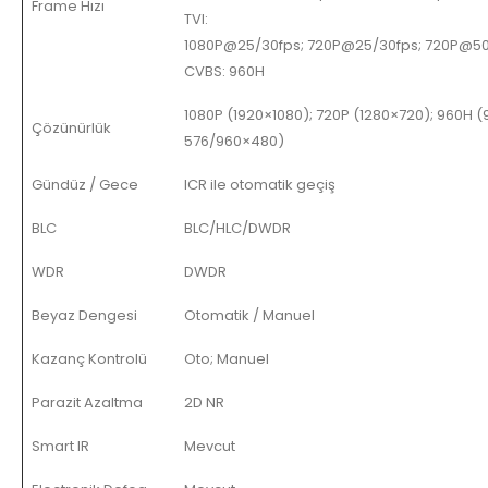
Frame Hızı
TVI:
1080P@25/30fps; 720P@25/30fps; 720P@50
CVBS: 960H
1080P (1920×1080); 720P (1280×720); 960H 
Çözünürlük
576/960×480)
Gündüz / Gece
ICR ile otomatik geçiş
BLC
BLC/HLC/DWDR
WDR
DWDR
Beyaz Dengesi
Otomatik / Manuel
Kazanç Kontrolü
Oto; Manuel
Parazit Azaltma
2D NR
Smart IR
Mevcut