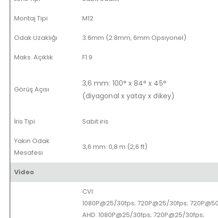
Montaj Tipi
M12
Odak Uzaklığı
3.6mm (2.8mm, 6mm Opsiyonel)
Maks. Açıklık
F1.9
3,6 mm: 100° x 84° x 45°
Görüş Açısı
(diyagonal x yatay x dikey)
İris Tipi
Sabit iris
Yakın Odak
3,6 mm: 0,8 m (2,6 ft)
Mesafesi
Video
CVI:
1080P@25/30fps; 720P@25/30fps; 720P@50
AHD: 1080P@25/30fps; 720P@25/30fps;