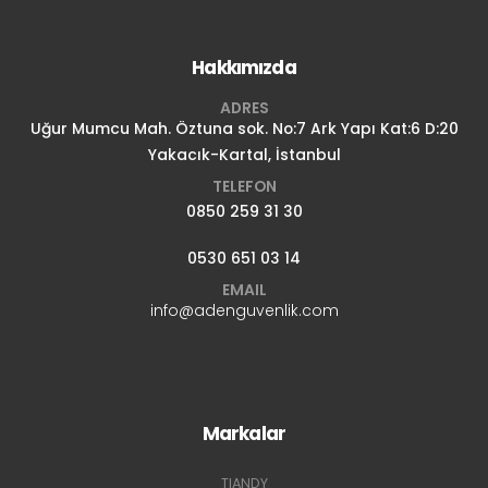
Hakkımızda
ADRES
Uğur Mumcu Mah. Öztuna sok. No:7 Ark Yapı Kat:6 D:20
Yakacık-Kartal, İstanbul
TELEFON
0850 259 31 30
0530 651 03 14
EMAIL
info@adenguvenlik.com
Markalar
TIANDY