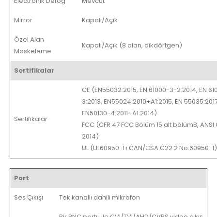
Electronik Defog
Mevcut
Mirror
Kapalı/Açık
Özel Alan
Kapalı/Açık (8 alan, dikdörtgen)
Maskeleme
Sertifikalar
CE (EN55032:2015, EN 61000-3-2:2014, EN 6
3:2013, EN55024:2010+A1:2015, EN 55035:2017
EN50130-4:2011+A1:2014)
Sertifikalar
FCC (CFR 47 FCC Bölüm 15 alt bölümB, ANSI
2014)
UL (UL60950-1+CAN/CSA C22.2 No.60950-1)
Port
Ses Çıkışı
Tek kanallı dahili mikrofon
Bir BNC portu ile CVI/TVI/AHD/CVBS video çıkış