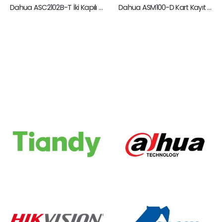
Dahua ASC2102B-T İki Kapılı Slave Erişim Kontrol Modülü
Dahua ASM100-D Kart Kayıt Okuyucu