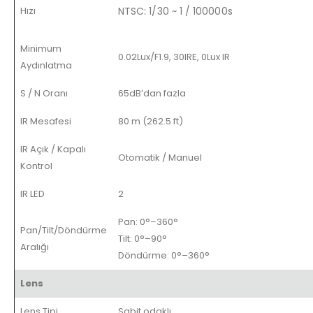
Hızı
NTSC: 1/30 ~ 1 / 100000s
Minimum
0.02Lux/F1.9, 30IRE, 0Lux IR
Aydınlatma
S / N Oranı
65dB’dan fazla
IR Mesafesi
80 m (262.5 ft)
IR Açık / Kapalı
Otomatik / Manuel
Kontrol
IR LED
2
Pan: 0°–360°
Pan/Tilt/Döndürme
Tilt: 0°–90°
Aralığı
Döndürme: 0°–360°
Lens
Lens Tipi
Sabit odaklı