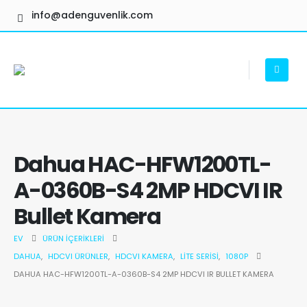
info@adenguvenlik.com
Dahua HAC-HFW1200TL-
A-0360B-S4 2MP HDCVI IR
Bullet Kamera
EV
ÜRÜN İÇERIKLERI
DAHUA
,
HDCVI ÜRÜNLER
,
HDCVI KAMERA
,
LITE SERISI
,
1080P
DAHUA HAC-HFW1200TL-A-0360B-S4 2MP HDCVI IR BULLET KAMERA