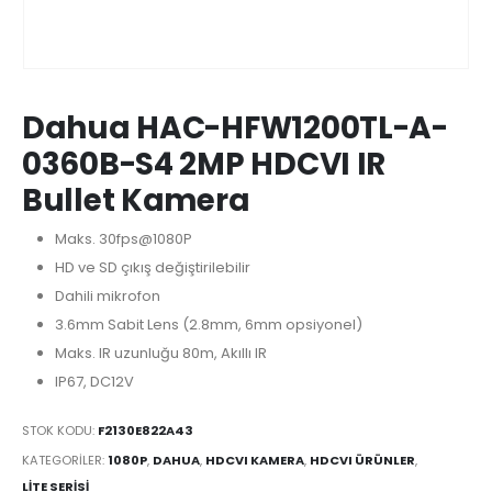
Dahua HAC-HFW1200TL-A-
0360B-S4 2MP HDCVI IR
Bullet Kamera
Maks. 30fps@1080P
HD ve SD çıkış
değiştirilebilir
Dahili mikrofon
3.6mm Sabit Lens (2.8mm, 6mm opsiyonel)
Maks. IR uzunluğu 80m, Akıllı IR
IP67, DC12V
STOK KODU:
F2130E822A43
KATEGORILER:
1080P
,
DAHUA
,
HDCVI KAMERA
,
HDCVI ÜRÜNLER
,
LITE SERISI