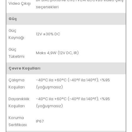
Video Çıkışı
seçenekleri
Güç
Güç
12V ±30% DC
Kaynağı
Güç
Maks 4,9W (12V DC, IR)
Tüketimi
Çevre Koşulları
Çalışma
-40°C ila +60°C (-40°F ila 140°F); <%95
Koşulları
(yoğuşmasız)
Dayanıklılık
-40°C ila +60°C (-40°F ila 140°F); <%95
Koşulları
(yoğuşmasız)
Koruma
IP67
Sertifikası