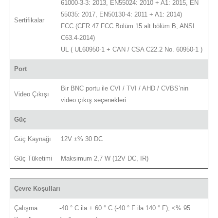
61000-3-3: 2013, EN55024: 2010 + A1: 2015, EN
55035: 2017, EN50130-4: 2011 + A1: 2014)
Sertifikalar
FCC (CFR 47 FCC Bölüm 15 alt bölüm B, ANSI
C63.4-2014)
UL ( UL60950-1 + CAN / CSA C22.2 No. 60950-1 )
Port
Bir BNC portu ile CVI / TVI / AHD / CVBS’nin
Video Çıkışı
video çıkış seçenekleri
Güç
Güç Kaynağı
12V ±% 30 DC
Güç Tüketimi
Maksimum 2,7 W (12V DC, IR)
Çevre Koşulları
Çalışma
-40 ° C ila + 60 ° C (-40 ° F ila 140 ° F); <% 95