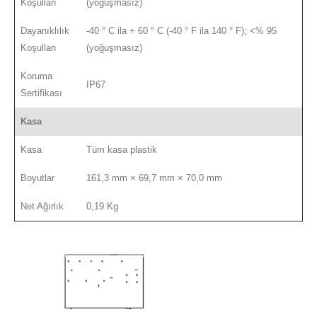
Koşulları
(yoğuşmasız)
Dayanıklılık
-40 ° C ila + 60 ° C (-40 ° F ila 140 ° F); <% 95
Koşulları
(yoğuşmasız)
Koruma
IP67
Sertifikası
Kasa
Kasa
Tüm kasa plastik
Boyutlar
161,3 mm × 69,7 mm × 70,0 mm
Net Ağırlık
0,19 Kg