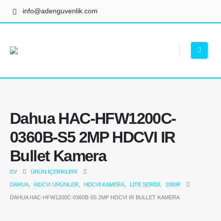
info@adenguvenlik.com
Dahua HAC-HFW1200C-
0360B-S5 2MP HDCVI IR
Bullet Kamera
EV
ÜRÜN İÇERIKLERI
DAHUA
,
HDCVI ÜRÜNLER
,
HDCVI KAMERA
,
LITE SERISI
,
1080P
DAHUA HAC-HFW1200C-0360B-S5 2MP HDCVI IR BULLET KAMERA