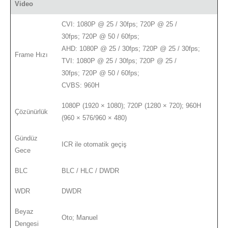
Video
CVI: 1080P @ 25 / 30fps; 720P @ 25 /
30fps; 720P @ 50 / 60fps;
AHD: 1080P @ 25 / 30fps; 720P @ 25 / 30fps;
Frame Hızı
TVI: 1080P @ 25 / 30fps; 720P @ 25 /
30fps; 720P @ 50 / 60fps;
CVBS: 960H
1080P (1920 × 1080); 720P (1280 × 720); 960H
Çözünürlük
(960 × 576/960 × 480)
Gündüz
ICR ile otomatik geçiş
Gece
BLC
BLC / HLC / DWDR
WDR
DWDR
Beyaz
Oto; Manuel
Dengesi