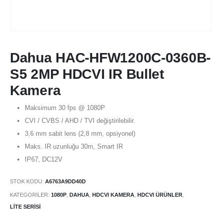
Dahua HAC-HFW1200C-0360B-
S5 2MP HDCVI IR Bullet
Kamera
Maksimum 30 fps @ 1080P
CVI / CVBS / AHD / TVI değiştirilebilir.
3,6 mm sabit lens (2,8 mm, opsiyonel)
Maks. IR uzunluğu 30m, Smart IR
IP67, DC12V
STOK KODU:
A6763A9DD40D
KATEGORILER:
1080P
,
DAHUA
,
HDCVI KAMERA
,
HDCVI ÜRÜNLER
,
LITE SERISI