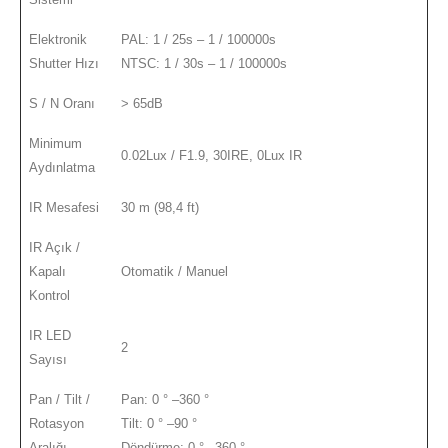
Elektronik
PAL: 1 / 25s – 1 / 100000s
Shutter Hızı
NTSC: 1 / 30s – 1 / 100000s
S / N Oranı
> 65dB
Minimum
0.02Lux / F1.9, 30IRE, 0Lux IR
Aydınlatma
IR Mesafesi
30 m (98,4 ft)
IR Açık /
Kapalı
Otomatik / Manuel
Kontrol
IR LED
2
Sayısı
Pan / Tilt /
Pan: 0 ° –360 °
Rotasyon
Tilt: 0 ° –90 °
Aralığı
Döndürme: 0 ° –360 °