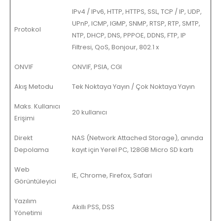
IPv4 / IPv6, HTTP, HTTPS, SSL, TCP / IP, UDP,
UPnP, ICMP, IGMP, SNMP, RTSP, RTP, SMTP,
Protokol
NTP, DHCP, DNS, PPPOE, DDNS, FTP, IP
Filtresi, QoS, Bonjour, 802.1 x
ONVIF
ONVIF, PSIA, CGI
Akış Metodu
Tek Noktaya Yayın / Çok Noktaya Yayın
Maks. Kullanıcı
20 kullanıcı
Erişimi
Direkt
NAS (Network Attached Storage), anında
Depolama
kayıt için Yerel PC, 128GB Micro SD kartı
Web
IE, Chrome, Firefox, Safari
Görüntüleyici
Yazılım
Akıllı PSS, DSS
Yönetimi