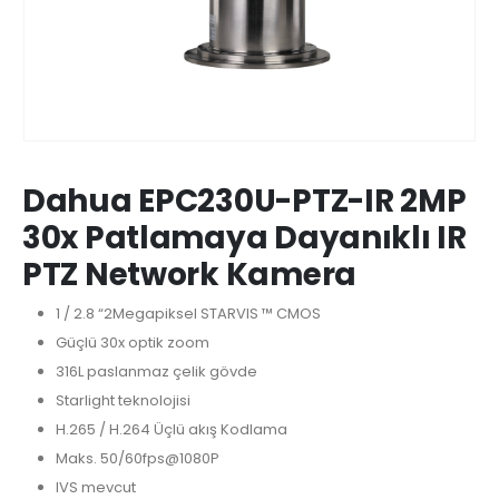
Dahua EPC230U-PTZ-IR 2MP
30x Patlamaya Dayanıklı IR
PTZ Network Kamera
1 / 2.8 “2Megapiksel STARVIS ™ CMOS
Güçlü 30x optik zoom
316L paslanmaz çelik gövde
Starlight teknolojisi
H.265 / H.264 Üçlü akış Kodlama
Maks. 50/60fps@1080P
IVS mevcut