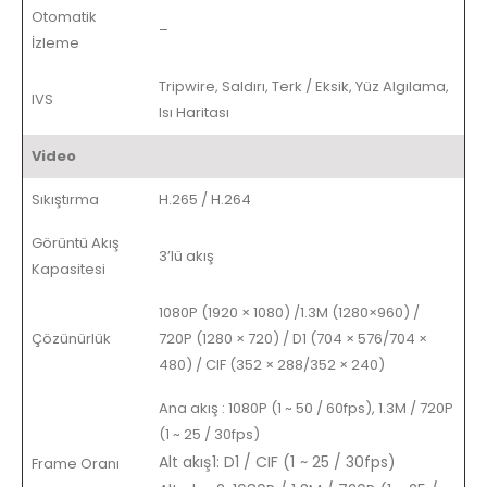
Otomatik
–
İzleme
Tripwire, Saldırı, Terk / Eksik, Yüz Algılama,
IVS
Isı Haritası
Video
Sıkıştırma
H.265 / H.264
Görüntü Akış
3’lü akış
Kapasitesi
1080P (1920 × 1080) /1.3M (1280×960) /
Çözünürlük
720P (1280 × 720) / D1 (704 × 576/704 ×
480) / CIF (352 × 288/352 × 240)
Ana akış
:
1080P (1 ~ 50 / 60fps), 1.3M / 720P
(1 ~ 25 / 30fps)
Alt akış1: D1 / CIF (1 ~ 25 / 30fps)
Frame Oranı