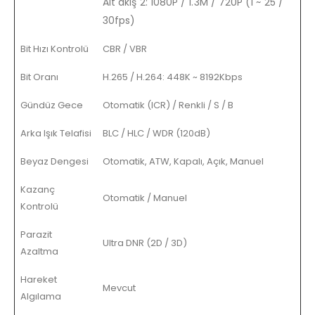
Alt akış 2: 1080P / 1.3M / 720P (1 ~ 25 /
30fps)
Bit Hızı Kontrolü
CBR / VBR
Bit Oranı
H.265 / H.264: 448K ~ 8192Kbps
Gündüz Gece
Otomatik (ICR) / Renkli / S / B
Arka Işık Telafisi
BLC / HLC / WDR (120dB)
Beyaz Dengesi
Otomatik, ATW, Kapalı, Açık, Manuel
Kazanç
Otomatik / Manuel
Kontrolü
Parazit
Ultra DNR (2D / 3D)
Azaltma
Hareket
Mevcut
Algılama