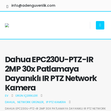
info@adenguvenlik.com
Dahua EPC230U-PTZ-IR
2MP 30x Patlamaya
Dayanıklı IR PTZ Network
Kamera
EV
ÜRÜN İÇERIKLERI
DAHUA
,
NETWORK ÜRÜNLER
,
IP PTZ KAMERA
DAHUA EPC230U-PTZ-IR 2MP 30X PATLAMAYA DAYANIKLI IR PTZ NETWORK