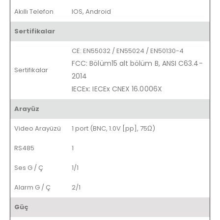
Akıllı Telefon
IOS, Android
Sertifikalar
CE: EN55032 / EN55024 / EN50130-4
FCC: Bölüm15 alt bölüm B, ANSI C63.4-
Sertifikalar
2014
IECEx: IECEx CNEX 16.0006X
Arayüz
Video Arayüzü
1 port (BNC, 1.0V [pp], 75Ω)
RS485
1
Ses G / Ç
1/1
Alarm G / Ç
2/1
Güç