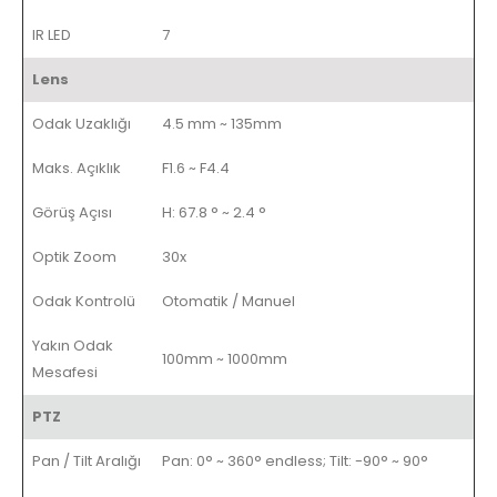
IR LED
7
Lens
Odak Uzaklığı
4.5 mm ~ 135mm
Maks. Açıklık
F1.6 ~ F4.4
Görüş Açısı
H: 67.8 ° ~ 2.4 °
Optik Zoom
30x
Odak Kontrolü
Otomatik / Manuel
Yakın Odak
100mm ~ 1000mm
Mesafesi
PTZ
Pan / Tilt Aralığı
Pan: 0° ~ 360° endless; Tilt: -90° ~ 90°