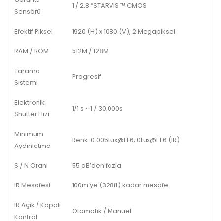
1 / 2.8 “STARVIS ™ CMOS
Sensörü
Efektif Piksel
1920 (H) x 1080 (V), 2 Megapiksel
RAM / ROM
512M / 128M
Tarama
Progresif
Sistemi
Elektronik
1/1 s ~ 1 / 30,000s
Shutter Hızı
Minimum
Renk: 0.005Lux@Fl.6; 0Lux@F1.6 (IR)
Aydınlatma
S / N Oranı
55 dB’den fazla
IR Mesafesi
100m’ye (328ft) kadar mesafe
IR Açık / Kapalı
Otomatik / Manuel
Kontrol