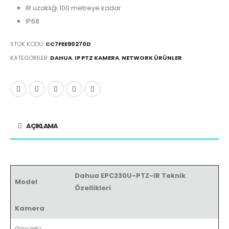
IR uzaklığı 100 metreye kadar
IP68
STOK KODU:
CC7FEE90270D
KATEGORILER:
DAHUA
,
IP PTZ KAMERA
,
NETWORK ÜRÜNLER
AÇIKLAMA
Dahua EPC230U-PTZ-IR Teknik
Model
Özellikleri
Kamera
Görüntü