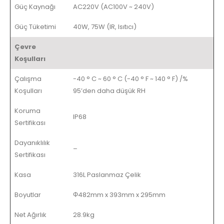
Güç Kaynağı
AC220V (AC100V ~ 240V)
Güç Tüketimi
40W, 75W (IR, Isıtıcı)
Çevre
Koşulları
Çalışma
-40 ° C ~ 60 ° C (-40 ° F ~ 140 ° F) /%
Koşulları
95’den daha düşük RH
Koruma
IP68
Sertifikası
Dayanıklılık
–
Sertifikası
Kasa
316L Paslanmaz Çelik
Boyutlar
Φ482mm x 393mm x 295mm
Net Ağırlık
28.9kg