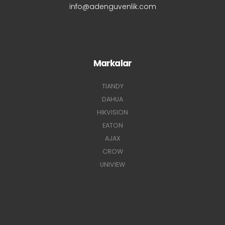
info@adenguvenlik.com
Markalar
TIANDY
DAHUA
HIKVISION
EATON
AJAX
CROW
UNIVIEW