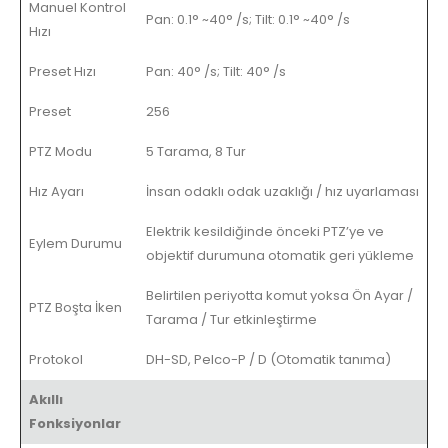
Manuel Kontrol
Pan: 0.1° ~40° /s; Tilt: 0.1° ~40° /s
Hızı
Preset Hızı
Pan: 40° /s; Tilt: 40° /s
Preset
256
PTZ Modu
5 Tarama, 8 Tur
Hız Ayarı
İnsan odaklı odak uzaklığı / hız uyarlaması
Elektrik kesildiğinde önceki PTZ’ye ve
Eylem Durumu
objektif durumuna otomatik geri yükleme
Belirtilen periyotta komut yoksa Ön Ayar /
PTZ Boşta İken
Tarama / Tur etkinleştirme
Protokol
DH-SD, Pelco-P / D (Otomatik tanıma)
Akıllı
Fonksiyonlar