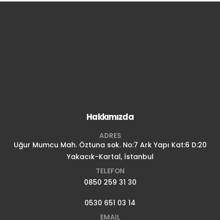
Hakkımızda
ADRES
Uğur Mumcu Mah. Öztuna sok. No:7 Ark Yapı Kat:6 D:20
Yakacık-Kartal, İstanbul
TELEFON
0850 259 31 30
0530 651 03 14
EMAIL