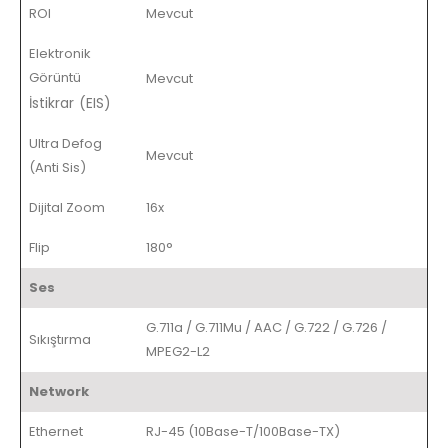
ROI
Mevcut
Elektronik
Görüntü
Mevcut
İstikrar (EIS)
Ultra Defog
Mevcut
(Anti Sis)
Dijital Zoom
16x
Flip
180°
Ses
G.711a / G.711Mu / AAC / G.722 / G.726 /
Sıkıştırma
MPEG2-L2
Network
Ethernet
RJ-45 (10Base-T/100Base-TX)