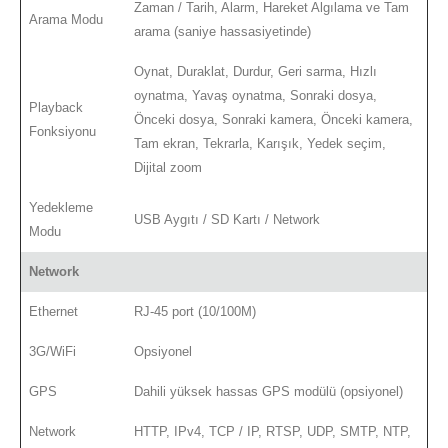
Zaman / Tarih, Alarm, Hareket Algılama ve Tam
Arama Modu
arama (saniye hassasiyetinde)
Oynat, Duraklat, Durdur, Geri sarma, Hızlı
oynatma, Yavaş oynatma, Sonraki dosya,
Playback
Önceki dosya, Sonraki kamera, Önceki kamera,
Fonksiyonu
Tam ekran, Tekrarla, Karışık, Yedek seçim,
Dijital zoom
Yedekleme
USB Aygıtı / SD Kartı / Network
Modu
Network
Ethernet
RJ-45 port (10/100M)
3G/WiFi
Opsiyonel
GPS
Dahili yüksek hassas GPS modülü (opsiyonel)
Network
HTTP, IPv4, TCP / IP, RTSP, UDP, SMTP, NTP,