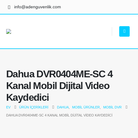
info@adenguvenlik.com
Dahua DVR0404ME-SC 4
Kanal Mobil Dijital Video
Kaydedici
EV
ÜRÜN İÇERIKLERI
DAHUA
,
MOBIL ÜRÜNLER
,
MOBIL DVR
DAHUA DVR0404ME-SC 4 KANAL MOBIL DIJITAL VIDEO KAYDEDICI