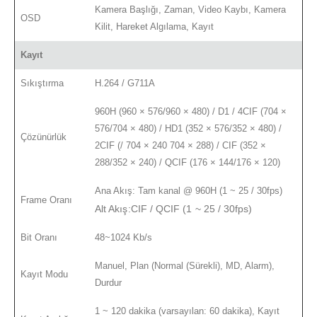
Kamera Başlığı, Zaman, Video Kaybı, Kamera
OSD
Kilit, Hareket Algılama, Kayıt
Kayıt
Sıkıştırma
H.264 / G711A
960H (960 × 576/960 × 480) / D1 / 4CIF (704 ×
576/704 × 480) / HD1 (352 × 576/352 × 480) /
Çözünürlük
2CIF (/ 704 × 240 704 × 288) / CIF (352 ×
288/352 × 240) / QCIF (176 × 144/176 × 120)
Ana Akış: Tam kanal @ 960H (1 ~ 25 / 30fps)
Frame Oranı
Alt Akış:CIF / QCIF (1 ~ 25 / 30fps)
Bit Oranı
48~1024 Kb/s
Manuel, Plan (Normal (Sürekli), MD, Alarm),
Kayıt Modu
Durdur
1 ~ 120 dakika (varsayılan: 60 dakika), Kayıt