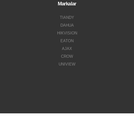
Markalar
TIANDY
DAHUA
HIKVISION
EATON
AJAX
CROW
UNIVIEW
Aden Güvenlik © 2022. All Rights Reserved. Designed by Selim OYAN