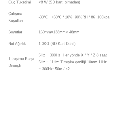
Güç Tüketimi
<8 W (SD kartı olmadan)
Çalışma
-30°C ~+60°C / 10%~90%RH / 86~106kpa
Koşulları
Boyutlar
160mm×138mm× 48mm
Net Ağırlık
1.0KG (SD Kart Dahil)
5Hz ~ 300Hz: Her yönde X / Y / Z 8 saat
Titreşime Karşı
5Hz ~ 11Hz: Titreşim genliği 10mm 11Hz
Dirençli
~ 300Hz: 50m / s2