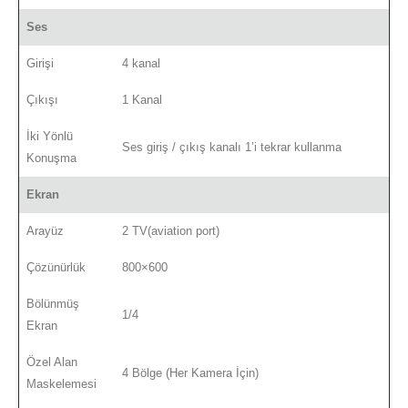
Ses
Girişi
4 kanal
Çıkışı
1 Kanal
İki Yönlü
Ses giriş / çıkış kanalı 1’i tekrar kullanma
Konuşma
Ekran
Arayüz
2 TV(aviation port)
Çözünürlük
800×600
Bölünmüş
1/4
Ekran
Özel Alan
4 Bölge (Her Kamera İçin)
Maskelemesi