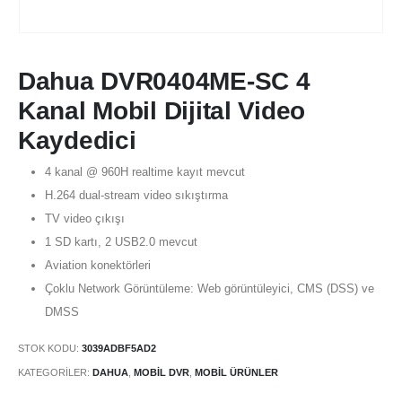
Dahua DVR0404ME-SC 4
Kanal Mobil Dijital Video
Kaydedici
4 kanal @ 960H realtime kayıt mevcut
H.264 dual-stream video sıkıştırma
TV video çıkışı
1 SD kartı, 2 USB2.0 mevcut
Aviation konektörleri
Çoklu Network Görüntüleme: Web görüntüleyici, CMS (DSS) ve
DMSS
STOK KODU:
3039ADBF5AD2
KATEGORILER:
DAHUA
,
MOBIL DVR
,
MOBIL ÜRÜNLER